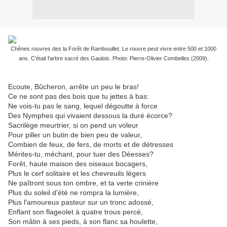
Chênes rouvres des la Forêt de Rambouillet. Le rouvre peut vivre entre 500 et 1000
ans. C'était l'arbre sacré des Gaulois. Photo: Pierre-Olivier Combelles (2009).
Ecoute, Bûcheron, arrête un peu le bras!
Ce ne sont pas des bois que tu jettes à bas:
Ne vois-tu pas le sang, lequel dégoutte à force
Des Nymphes qui vivaient dessous la duré écorce?
Sacrilège meurtrier, si on pend un voleur
Pour piller un butin de bien peu de valeur,
Combien de feux, de fers, de morts et de détresses
Mérites-tu, méchant, pour tuer des Déesses?
Forêt, haute maison des oiseaux bocagers,
Plus le cerf solitaire et les chevreuils légers
Ne paîtront sous ton ombre, et ta verte crinière
Plus du soleil d'été ne rompra la lumière,
Plus l'amoureux pasteur sur un tronc adossé,
Enflant son flageolet à quatre trous percé,
Son mâtin à ses pieds, à son flanc sa houlette,