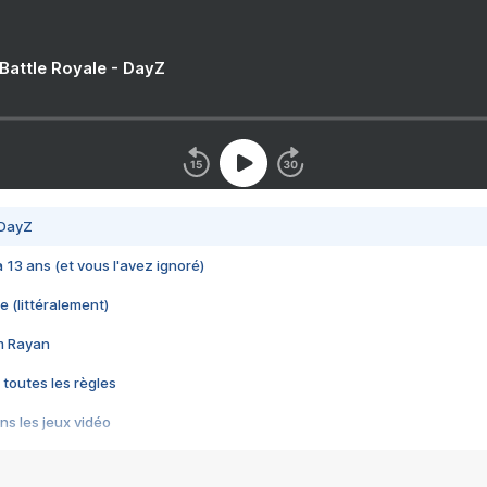
 Battle Royale - DayZ
 DayZ
 a 13 ans (et vous l'avez ignoré)
e (littéralement)
im Rayan
 toutes les règles
s les jeux vidéo
us choquant de Rockstar ? - Le scandale BULLY