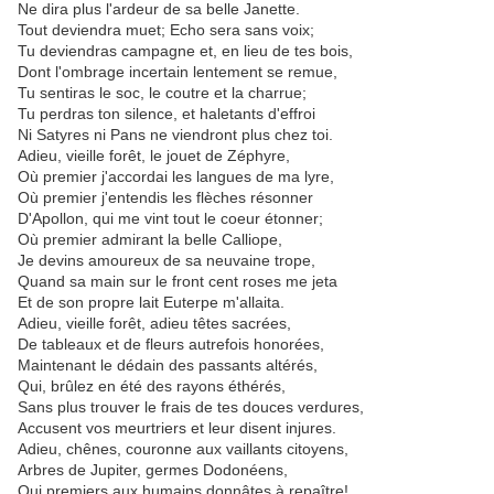
Ne dira plus l'ardeur de sa belle Janette.
Tout deviendra muet; Echo sera sans voix;
Tu deviendras campagne et, en lieu de tes bois,
Dont l'ombrage incertain lentement se remue,
Tu sentiras le soc, le coutre et la charrue;
Tu perdras ton silence, et haletants d'effroi
Ni Satyres ni Pans ne viendront plus chez toi.
Adieu, vieille forêt, le jouet de Zéphyre,
Où premier j'accordai les langues de ma lyre,
Où premier j'entendis les flèches résonner
D'Apollon, qui me vint tout le coeur étonner;
Où premier admirant la belle Calliope,
Je devins amoureux de sa neuvaine trope,
Quand sa main sur le front cent roses me jeta
Et de son propre lait Euterpe m'allaita.
Adieu, vieille forêt, adieu têtes sacrées,
De tableaux et de fleurs autrefois honorées,
Maintenant le dédain des passants altérés,
Qui, brûlez en été des rayons éthérés,
Sans plus trouver le frais de tes douces verdures,
Accusent vos meurtriers et leur disent injures.
Adieu, chênes, couronne aux vaillants citoyens,
Arbres de Jupiter, germes Dodonéens,
Qui premiers aux humains donnâtes à repaître!