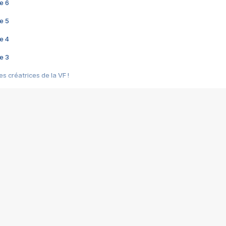
e 6
e 5
e 4
e 3
s créatrices de la VF !
e 2
e 1
e Mektoub My Love arrive enfin ! Rencontre avec Shaïn Boumedine et Sal
i : après Toni en famille
elle réalise le bouleversant Dites lui que je l'aime
ais ! Rencontre autour de Vie privée de Rebecca Zlotowski
 de Marguerite, Grave... Rencontre avec Ella Rumpf
 Les Rêveurs, un film intime sur la santé mentale