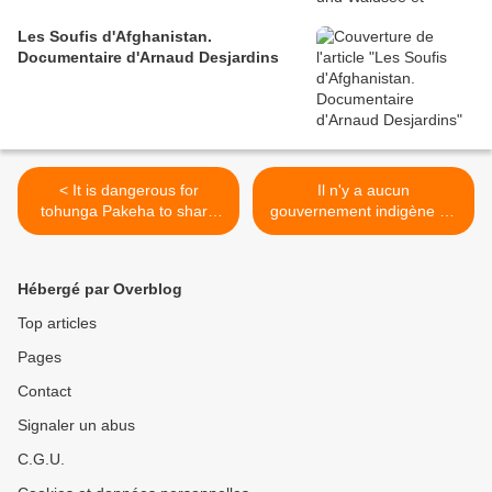
Les Soufis d'Afghanistan.
Documentaire d'Arnaud Desjardins
< It is dangerous for
Il n'y a aucun
tohunga Pakeha to share
gouvernement indigène en
tapu knowledge with tutuaa
Amérique latine (Silvia
Rivera Cusicanqui) >
Hébergé par Overblog
Top articles
Pages
Contact
Signaler un abus
C.G.U.