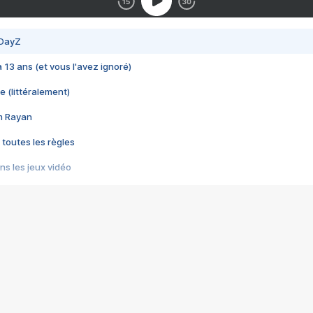
 DayZ
 a 13 ans (et vous l'avez ignoré)
e (littéralement)
im Rayan
 toutes les règles
s les jeux vidéo
us choquant de Rockstar ? - Le scandale BULLY
e plus moche de Steam
du RÊVE tourne au CAUCHEMAR
pendant 8 heures
it… à tort