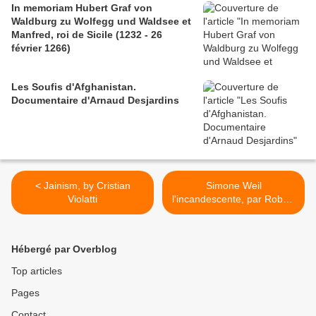
In memoriam Hubert Graf von
Waldburg zu Wolfegg und Waldsee et
Manfred, roi de Sicile (1232 - 26
février 1266)
Les Soufis d'Afghanistan.
Documentaire d'Arnaud Desjardins
< Jainism, by Cristian
Simone Weil
Violatti
l'incandescente, par Robert
Redeker (Marianne.net) >
Hébergé par Overblog
Top articles
Pages
Contact