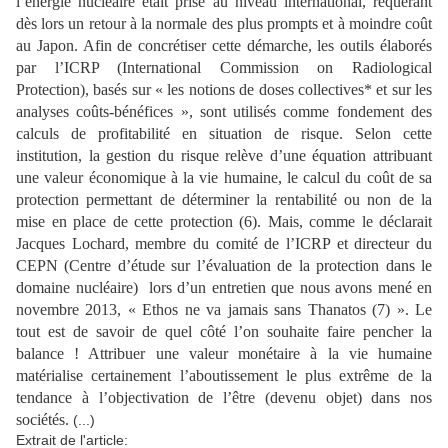
l’énergie nucléaire était prise au niveau international, requérant
dès lors un retour à la normale des plus prompts et à moindre coût
au Japon. Afin de concrétiser cette démarche, les outils élaborés
par l’ICRP (International Commission on Radiological
Protection), basés sur « les notions de doses collectives* et sur les
analyses coûts-bénéfices », sont utilisés comme fondement des
calculs de profitabilité en situation de risque. Selon cette
institution, la gestion du risque relève d’une équation attribuant
une valeur économique à la vie humaine, le calcul du coût de sa
protection permettant de déterminer la rentabilité ou non de la
mise en place de cette protection (6). Mais, comme le déclarait
Jacques Lochard, membre du comité de l’ICRP et directeur du
CEPN (Centre d’étude sur l’évaluation de la protection dans le
domaine nucléaire) lors d’un entretien que nous avons mené en
novembre 2013, « Ethos ne va jamais sans Thanatos (7) ». Le
tout est de savoir de quel côté l’on souhaite faire pencher la
balance ! Attribuer une valeur monétaire à la vie humaine
matérialise certainement l’aboutissement le plus extrême de la
tendance à l’objectivation de l’être (devenu objet) dans nos
sociétés.
(...)
Extrait de l'article: