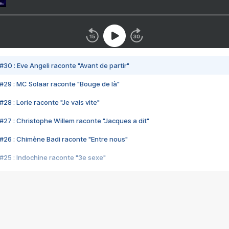
#30 : Eve Angeli raconte "Avant de partir"
#29 : MC Solaar raconte "Bouge de là"
28 : Lorie raconte "Je vais vite"
#27 : Christophe Willem raconte "Jacques a dit"
#26 : Chimène Badi raconte "Entre nous"
#25 : Indochine raconte "3e sexe"
#24 : Zaho raconte "C'est chelou"
#23 : Patrick Bruel raconte "Au café des délices"
#22 : Kyo raconte "Le chemin"