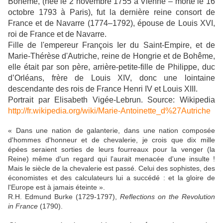
Bohême, (née le 2 novembre 1755 à Vienne – morte le 16
octobre 1793 à Paris), fut la dernière reine consort de
France et de Navarre (1774–1792), épouse de Louis XVI,
roi de France et de Navarre.
Fille de l'empereur François Ier du Saint-Empire, et de
Marie-Thérèse d'Autriche, reine de Hongrie et de Bohême,
elle était par son père, arrière-petite-fille de Philippe, duc
d’Orléans, frère de Louis XIV, donc une lointaine
descendante des rois de France Henri IV et Louis XIII.
Portrait par Elisabeth Vigée-Lebrun. Source: Wikipedia
http://fr.wikipedia.org/wiki/Marie-Antoinette_d%27Autriche
« Dans une nation de galanterie, dans une nation composée
d'hommes d'honneur et de chevalerie, je crois que dix mille
épées seraient sorties de leurs fourreaux pour la venger (la
Reine) même d'un regard qui l'aurait menacée d'une insulte !
Mais le siècle de la chevalerie est passé. Celui des sophistes, des
économistes et des calculateurs lui a succédé : et la gloire de
l'Europe est à jamais éteinte ».
R.H. Edmund Burke (1729-1797),
Reflections on the Revolution
in France
(1790).