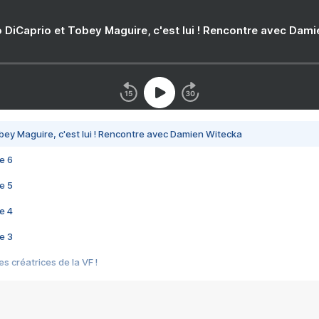
 DiCaprio et Tobey Maguire, c'est lui ! Rencontre avec Dam
bey Maguire, c'est lui ! Rencontre avec Damien Witecka
e 6
e 5
e 4
e 3
s créatrices de la VF !
e 2
e 1