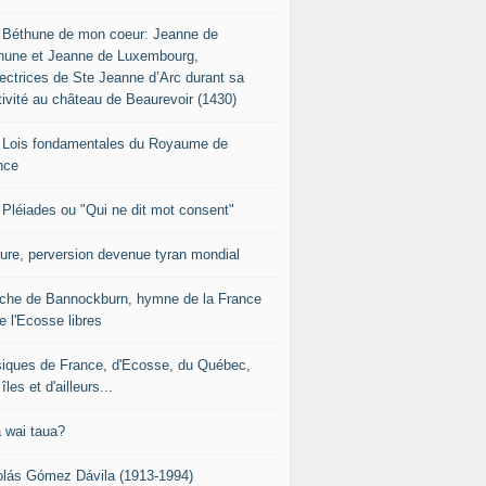
 Béthune de mon coeur: Jeanne de
hune et Jeanne de Luxembourg,
tectrices de Ste Jeanne d’Arc durant sa
tivité au château de Beaurevoir (1430)
 Lois fondamentales du Royaume de
nce
 Pléiades ou "Qui ne dit mot consent"
sure, perversion devenue tyran mondial
che de Bannockburn, hymne de la France
e l'Ecosse libres
iques de France, d'Ecosse, du Québec,
îles et d'ailleurs...
 wai taua?
olás Gómez Dávila (1913-1994)