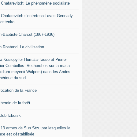
r Chafarevitch: Le phénomène socialiste
r Chafarevitch s'entretenait avec Gennady
rostenko
n-Baptiste Charcot (1867-1936)
n Rostand: La civilisation
ia Kusiqoyllor Humala-Tasso et Pierre-
vier Combelles: Recherches sur la maca
pidium meyenii Walpers) dans les Andes
mérique du sud
vocation de la France
chemin de la forêt
Club Izborsk
 13 armes de Sun Stzu par lesquelles la
nce est déstabilisée