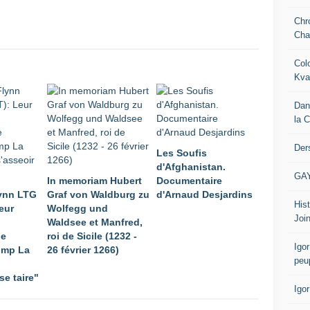
Chr
Cha
Col
Kva
Dan
la 
Der
Les Soufis
d'Afghanistan.
GA
In memoriam Hubert
Documentaire
lynn LTG
Graf von Waldburg zu
d'Arnaud Desjardins
Hist
eur
Wolfegg und
Join
Waldsee et Manfred,
le
roi de Sicile (1232 -
Igor
ump La
26 février 1266)
peu
se taire"
Igo