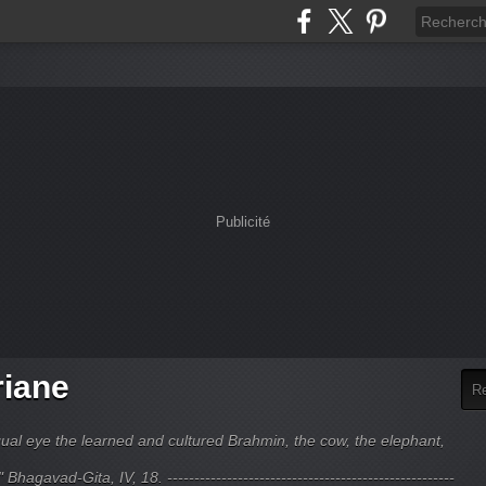
Publicité
riane
ual eye the learned and cultured Brahmin, the cow, the elephant,
hagavad-Gita, IV, 18. -----------------------------------------------------