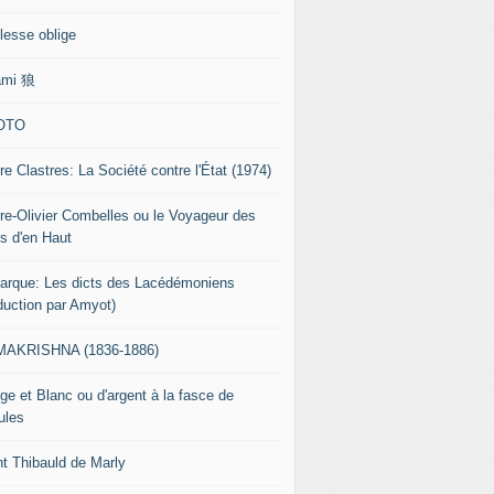
lesse oblige
ami 狼
OTO
re Clastres: La Société contre l'État (1974)
rre-Olivier Combelles ou le Voyageur des
s d'en Haut
tarque: Les dicts des Lacédémoniens
aduction par Amyot)
AKRISHNA (1836-1886)
ge et Blanc ou d'argent à la fasce de
ules
nt Thibauld de Marly