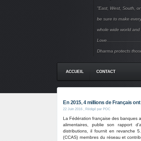
"East, West, South, or
be sure to make every j
whole wide world and 
Love.......................
Dharma protects those
ACCUEIL
CONTACT
En 2015, 4 millions de Français ont 
22 Juin 2016
, Rédigé par POC
La Fédération française des banques al
alimentaires, publie son rapport d
distributions, il fournit en revanche
(CCAS) membres du réseau et contribue