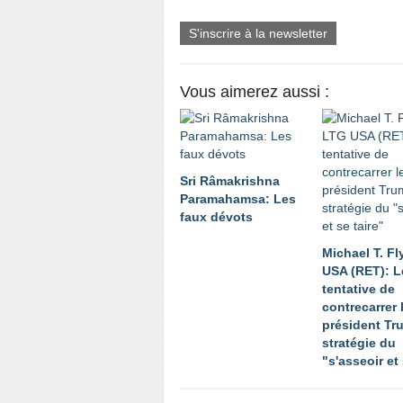
S'inscrire à la newsletter
Vous aimerez aussi :
Sri Râmakrishna
Paramahamsa: Les
faux dévots
Michael T. F
USA (RET): L
tentative de
contrecarrer 
président Tr
stratégie du
"s'asseoir et 