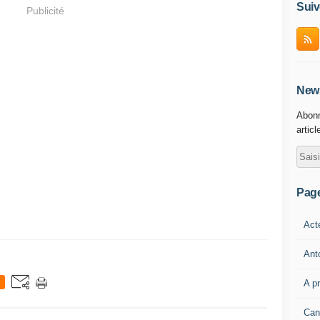
Suiv
Publicité
News
Abonn
articl
Pag
Act
Ant
A p
Can