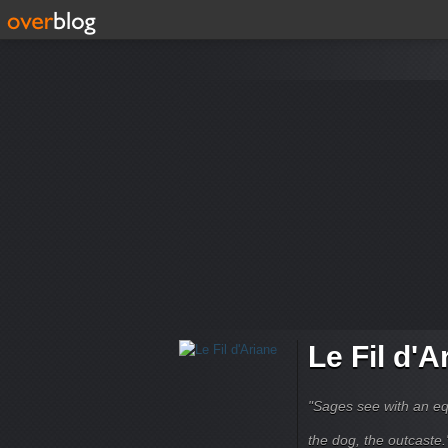
Le Fil d'A
"Sages see with an eq
the dog, the outcaste." B