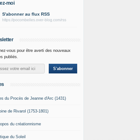
ez-moi
S'abonner au flux RSS
https://pocombelles.over-blog.com/rss
letter
ez-vous pour être averti des nouveaux
es publiés.
es
es du Procès de Jeanne d'Arc (1431)
oine de Rivarol (1753-1801)
ropos du créationnisme
tique du Soleil