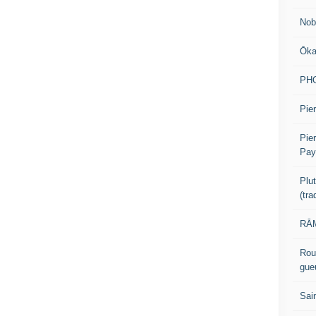
Nob
Ōk
PH
Pier
Pie
Pay
Plu
(tr
RĀM
Rou
gue
Sai