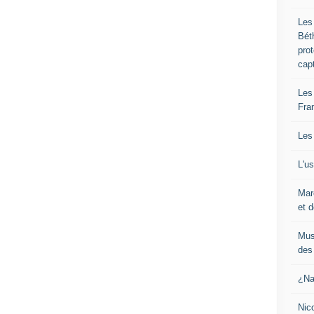
Les
Bét
pro
cap
Les
Fra
Les
L'u
Mar
et d
Mus
des 
¿Na
Nic