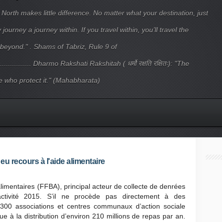
 North makes little difference. No matter what your destination, just
ourney a journey within. If you travel within, you’ll travel the
beyond." . Shams of Tabriz, Rule 9 of
.................... Dharmo Rakshati Rakshitah ( धर्मो रक्षति रक्षितः): "The
 who protect it." (Mahabharata)
eu recours à l'aide alimentaire
imentaires (FFBA), principal acteur de collecte de denrées
’activité 2015. S’il ne procède pas directement à des
 5.300 associations et centres communaux d’action sociale
 à la distribution d’environ 210 millions de repas par an.