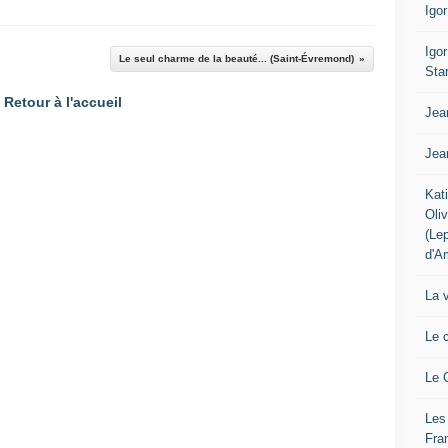
Igo
Igo
Le seul charme de la beauté... (Saint-Évremond)
Sta
Retour à l'accueil
Jea
Jea
Kat
Oli
(Le
d'A
La 
Le 
Le 
Les
Fra