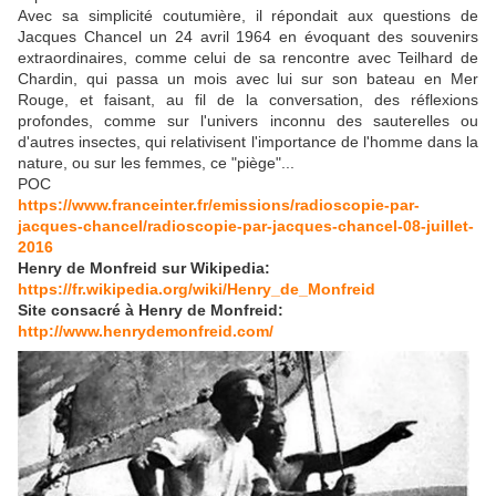
Avec sa simplicité coutumière, il répondait aux questions de
Jacques Chancel un 24 avril 1964 en évoquant des souvenirs
extraordinaires, comme celui de sa rencontre avec Teilhard de
Chardin, qui passa un mois avec lui sur son bateau en Mer
Rouge, et faisant, au fil de la conversation, des réflexions
profondes, comme sur l'univers inconnu des sauterelles ou
d'autres insectes, qui relativisent l'importance de l'homme dans la
nature, ou sur les femmes, ce "piège"...
POC
https://www.franceinter.fr/emissions/radioscopie-par-
jacques-chancel/radioscopie-par-jacques-chancel-08-juillet-
2016
Henry de Monfreid sur Wikipedia:
https://fr.wikipedia.org/wiki/Henry_de_Monfreid
Site consacré à Henry de Monfreid:
http://www.henrydemonfreid.com/