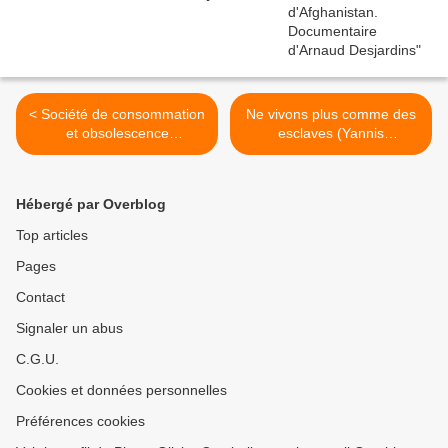
< Société de consommation
Ne vivons plus comme des
et obsolescence
esclaves (Yannis
programmée
Youlountas) >
Hébergé par Overblog
Top articles
Pages
Contact
Signaler un abus
C.G.U.
Cookies et données personnelles
Préférences cookies