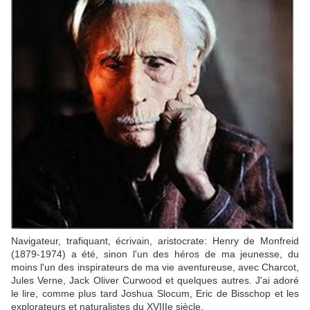
Navigateur, trafiquant, écrivain, aristocrate: Henry de Monfreid
(1879-1974) a été, sinon l'un des héros de ma jeunesse, du
moins l'un des inspirateurs de ma vie aventureuse, avec Charcot,
Jules Verne, Jack Oliver Curwood et quelques autres. J'ai adoré
le lire, comme plus tard Joshua Slocum, Eric de Bisschop et les
explorateurs et naturalistes du XVIIIe siècle.