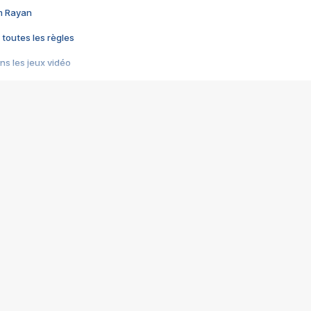
im Rayan
 toutes les règles
s les jeux vidéo
us choquant de Rockstar ? - Le scandale BULLY
e plus moche de Steam
du RÊVE tourne au CAUCHEMAR
pendant 8 heures
it… à tort
umiliés par un jeu vidéo
ire - Final Fantasy 8
ti un empire - Age of Empires
story DOFUS