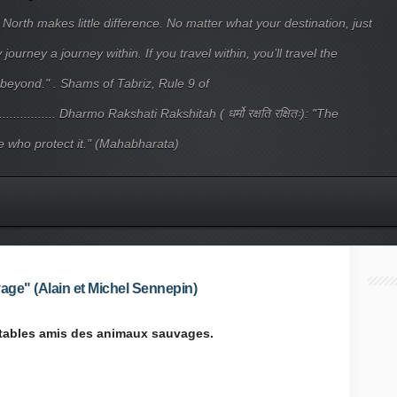
 North makes little difference. No matter what your destination, just
ourney a journey within. If you travel within, you’ll travel the
beyond." . Shams of Tabriz, Rule 9 of
.................... Dharmo Rakshati Rakshitah ( धर्मो रक्षति रक्षितः): "The
 who protect it." (Mahabharata)
vage" (Alain et Michel Sennepin)
itables amis des animaux sauvages.