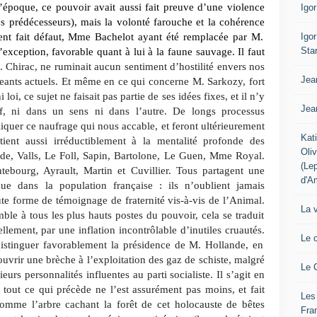
’époque, ce
pouvoir avait aussi fait preuve d’une violence
Igo
prédécesseurs), mais la volonté farouche et la cohérence
Igo
ient fait défaut, Mme Bachelot ayant
été remplacée par M.
Sta
’exception, favorable
quant à lui à la faune sauvage. Il faut
 Chirac, ne ruminait aucun sentiment d’hostilité envers nos
Jea
eants actuels.
Et même en ce qui concerne M. Sarkozy, fort
 loi, ce sujet ne faisait pas partie de ses idées fixes, et il n’y
Jea
f, ni dans un sens ni dans l’autre.
De longs processus
liquer ce naufrage
qui nous accable, et feront ultérieurement
Kat
ient aussi irréductiblement à la mentalité profonde des
Oli
, Valls, Le Foll, Sapin, Bartolone, Le Guen,
Mme Royal.
(Le
tebourg, Ayrault, Martin
et Cuvillier. Tous partagent une
d'A
due
dans la population française : ils n’oublient jamais
te forme de témoignage de fraternité vis-à-vis de l’Animal.
La 
ble à tous les plus hauts postes
du pouvoir, cela se traduit
ellement,
par une inflation incontrôlable d’inutiles cruautés.
Le 
istinguer favorablement la présidence
de M. Hollande, en
’ouvrir une brèche
à l’exploitation des gaz de schiste, malgré
Le 
eurs personnalités influentes au parti socialiste.
Il s’agit en
tout ce qui précède ne l’est assurément
pas moins, et fait
Les
omme l’arbre cachant la forêt de cet
holocauste de bêtes
Fra