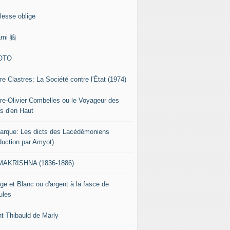
lesse oblige
ami 狼
OTO
re Clastres: La Société contre l'État (1974)
rre-Olivier Combelles ou le Voyageur des
s d'en Haut
tarque: Les dicts des Lacédémoniens
aduction par Amyot)
AKRISHNA (1836-1886)
ge et Blanc ou d'argent à la fasce de
ules
nt Thibauld de Marly