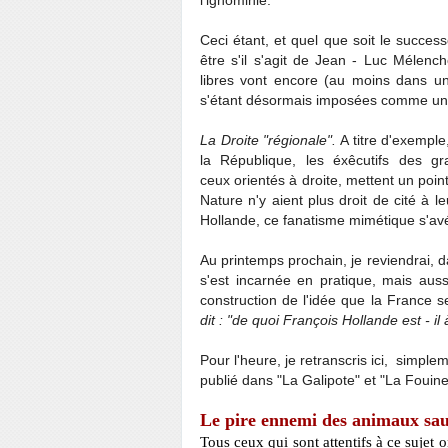
l'ignominie.
Ceci étant, et quel que soit le success
être s'il s'agit de Jean - Luc Mélenc
libres vont encore (au moins dans un 
s'étant désormais imposées comme une
La Droite "régionale".
A titre d'exemple
la République, les éxêcutifs des 
ceux orientés à droite, mettent un poin
Nature n'y aient plus droit de cité à l
Hollande, ce fanatisme mimétique s'avé
Au printemps prochain, je reviendrai, da
s'est incarnée en pratique, mais auss
construction de l'idée que la France s
dit :
"de quoi François Hollande est - il 
Pour l'heure, je retranscris ici, simpl
publié dans "La Galipote" et "La Fouine"
Le pire ennemi des animaux sa
Tous ceux qui sont attentifs à ce sujet 