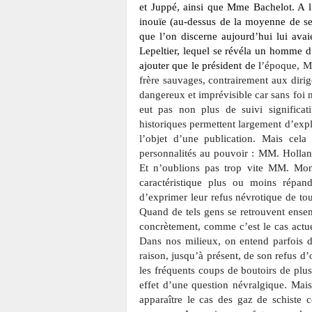
et Juppé, ainsi que Mme Bachelot. A l
inouïe (au-dessus de la
moyenne de ses 
que l’on discerne aujourd’hui lui ava
Lepeltier, lequel se révéla un homme d
ajouter que le président de l
’époque, M.
frère sauvages, contrairement aux dirig
dangereux et imprévisible car
sans foi ni
eut pas
non plus de suivi significati
historiques permettent largement d’exp
l’objet d’une publication.
Mais cela t
personnalités
au pouvoir : MM. Hollande
Et n’oublions pas trop vite MM. Mon
caractéristique plus ou moins répan
d’exprimer leur refus
névrotique de tou
Quand de tels gens se retrouvent ensem
concrètement, comme c’est le cas actu
Dans nos milieux, on entend parfois d
raison, jusqu’à présent, de son refus d
les fréquents coups de boutoirs
de plusi
effet d’une question névralgique.
Mais 
apparaître le cas des gaz de
schiste c