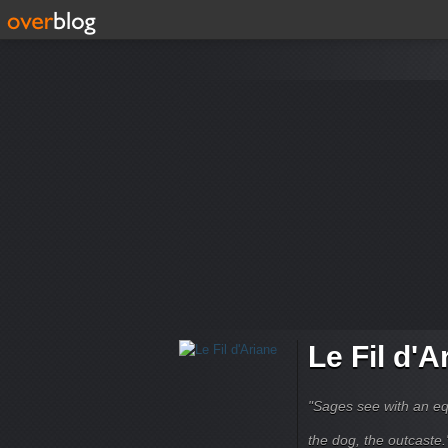
Le Fil d'A
"Sages see with an eq
the dog, the outcaste." B