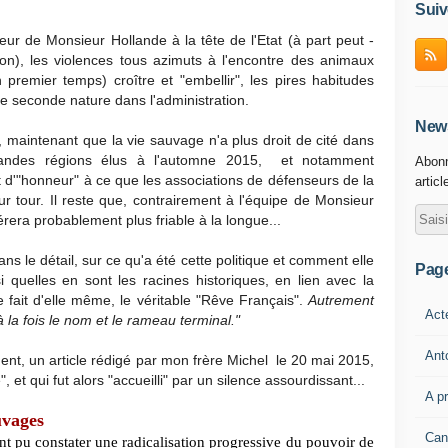
Suiv
eur de Monsieur Hollande à la tête de l'Etat (à part peut -
hon), les violences tous azimuts à l'encontre des animaux
premier temps) croître et "embellir", les pires habitudes
 seconde nature dans l'administration.
News
, maintenant que la vie sauvage n'a plus droit de cité dans
grandes régions élus à l'automne 2015, et notamment
Abonn
t d'"honneur" à ce que les associations de défenseurs de la
articl
eur tour. Il reste que, contrairement à l'équipe de Monsieur
rera probablement plus friable à la longue...
ns le détail, sur ce qu'a été cette politique et comment elle
Pag
i quelles en sont les racines historiques, en lien avec la
e fait d'elle même, le véritable "Rêve Français".
Autrement
Act
à la fois le nom et le rameau terminal."
Ant
ement, un article rédigé par mon frère Michel le 20 mai 2015,
, et qui fut alors "accueilli" par un silence assourdissant...
A p
uvages
Can
ont pu constater une radicalisation progressive du pouvoir de