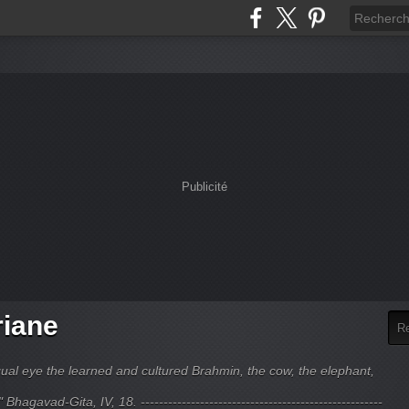
Publicité
riane
ual eye the learned and cultured Brahmin, the cow, the elephant,
hagavad-Gita, IV, 18. -----------------------------------------------------