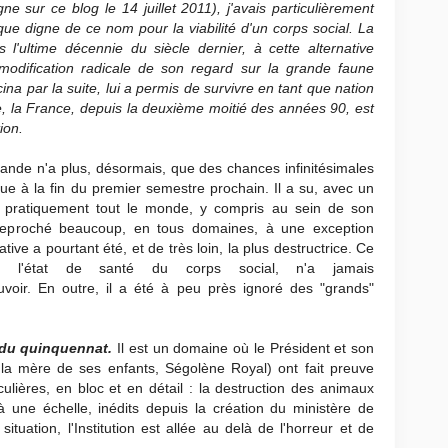
e sur ce blog le 14 juillet 2011), j'avais particulièrement
ique digne de ce nom pour la viabilité d'un corps social. La
l'ultime décennie du siècle dernier, à cette alternative
modification radicale de son regard sur la grande faune
cina par la suite, lui a permis de survivre en tant que nation
e, la France, depuis la deuxième moitié des années 90, est
ion.
lande n'a plus, désormais, que des chances infinitésimales
ue à la fin du premier semestre prochain. Il a su, avec un
er pratiquement tout le monde, y compris au sein de son
st reproché beaucoup, en tous domaines, à une exception
tive a pourtant été, et de très loin, la plus destructrice. Ce
r de l'état de santé du corps social, n'a jamais
voir. En outre, il a été à peu près ignoré des "grands"
e du quinquennat.
Il est un domaine où le Président et son
 la mère de ses enfants, Ségolène Royal) ont fait preuve
ulières, en bloc et en détail : la destruction des animaux
une échelle, inédits depuis la création du ministère de
tuation, l'Institution est allée au delà de l'horreur et de