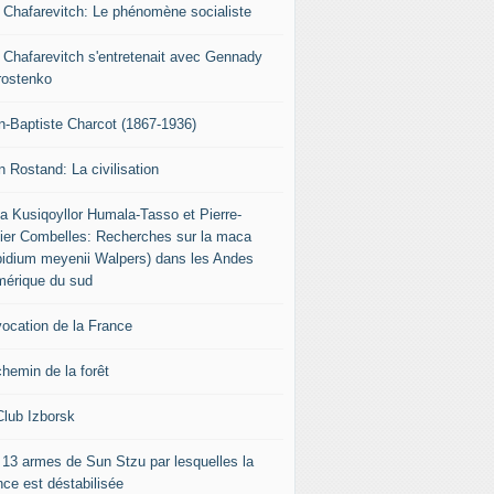
r Chafarevitch: Le phénomène socialiste
r Chafarevitch s'entretenait avec Gennady
rostenko
n-Baptiste Charcot (1867-1936)
n Rostand: La civilisation
ia Kusiqoyllor Humala-Tasso et Pierre-
vier Combelles: Recherches sur la maca
pidium meyenii Walpers) dans les Andes
mérique du sud
vocation de la France
chemin de la forêt
Club Izborsk
 13 armes de Sun Stzu par lesquelles la
nce est déstabilisée