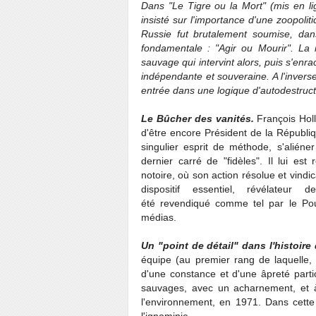
Dans "Le Tigre ou la Mort" (mis en lign
insisté sur l'importance d'une zoopolit
Russie fut brutalement soumise, dans 
fondamentale : "Agir ou Mourir". La 
sauvage qui intervint alors, puis s'enra
indépendante et souveraine. A l'invers
entrée dans une logique d'autodestruct
Le Bûcher des vanités.
François Hol
d'être encore Président de la Républiq
singulier esprit de méthode, s'alién
dernier carré de "fidèles". Il lui e
notoire, où son action résolue et vindica
dispositif essentiel, révélateu
été revendiqué comme tel par le Pou
médias.
Un "point de détail" dans l'histoir
équipe (au premier rang de laquelle,
d'une constance et d'une âpreté partic
sauvages, avec un acharnement, et à 
l'environnement, en 1971. Dans cette si