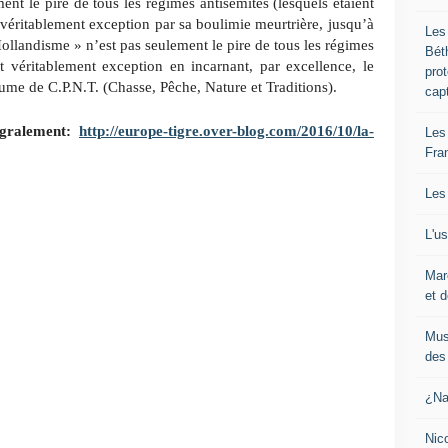
ent le pire de
tous les régimes antisémites (lesquels étaient
 véritablement
exception par sa boulimie meurtrière,
jusqu’à
Les
ollandisme » n’est pas seulement le pire
de tous les régimes
Bét
it véritablement exception en incarnant,
par excellence, le
pro
ume de C.P.N.T. (Chasse,
Pêche, Nature et Traditions).
cap
tégralement:
http://europe-tigre.over-blog.com/2016/10/la-
Les
Fra
Les
L'u
Mar
et d
Mus
des 
¿Na
Nic