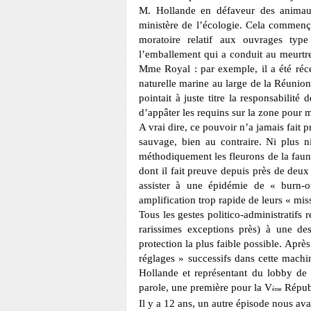
M. Hollande en défaveur des animaux
ministère de
l’écologie. Cela commença
moratoire relatif aux
ouvrages type 
l’emballement qui a conduit au meurtr
Mme Royal : par exemple, il a été ré
naturelle marine au large de la Réunion
pointait à juste titre la responsabilité d
d’appâter les requins sur la zone pour 
A vrai dire, ce pouvoir n’a jamais fait 
sauvage, bien au contraire. Ni plus 
méthodiquement les fleurons
de la faun
dont
il fait preuve depuis près de deux
assister à une épidémie de « burn-o
amplification trop rapide de leurs
« miss
Tous les gestes politico-administratifs 
rarissimes exceptions près) à une des
protection la plus faible possible.
Après 
réglages » successifs dans cette mach
Hollande et représentant du lobby de 
parole, une première pour la V
Répub
ème
Il y a 12 ans, un autre épisode nous av