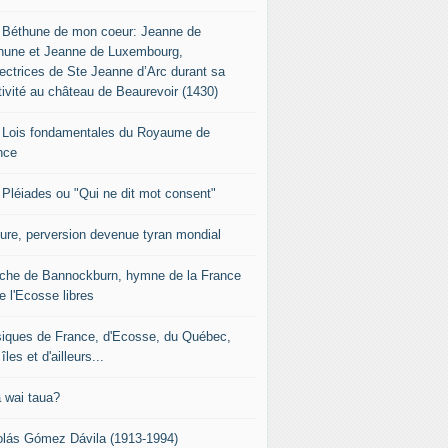
 Béthune de mon coeur: Jeanne de
hune et Jeanne de Luxembourg,
tectrices de Ste Jeanne d’Arc durant sa
tivité au château de Beaurevoir (1430)
 Lois fondamentales du Royaume de
nce
 Pléiades ou "Qui ne dit mot consent"
sure, perversion devenue tyran mondial
che de Bannockburn, hymne de la France
e l'Ecosse libres
iques de France, d'Ecosse, du Québec,
îles et d'ailleurs...
 wai taua?
olás Gómez Dávila (1913-1994)