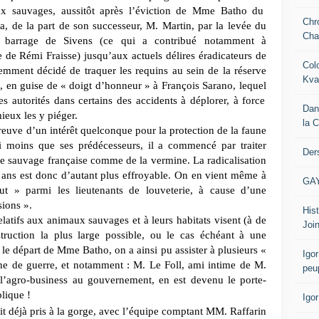
 sauvages, aussitôt
après l’éviction de Mme Batho du
Chr
, de la part de son successeur,
M. Martin, par la levée du
Cha
barrage de Sivens (ce qui a contribué
notamment à
e
de Rémi Fraisse) jusqu’aux actuels délires éradicateurs
de
Col
cemment
décidé de traquer les requins au sein de la réserve
Kva
, en
guise de « doigt d’honneur » à François Sarano, lequel
es autorités
dans certains des accidents à déplorer, à force
Dan
mieux les y
piéger.
la 
preuve d’un intérêt quelconque pour la protection de la faune
ni moins que
ses prédécesseurs, il a commencé par traiter
Der
e sauvage française comme de la vermine. La radicalisation
 ans est donc d’autant plus effroyable. On
en vient même à
GA
ut » parmi les lieutenants
de louveterie, à cause d’une
ions ».
Hist
relatifs aux animaux sauvages et à
leurs habitats visent (à de
Join
truction la
plus large possible, ou le cas échéant à une
le départ de Mme Batho, on a ainsi pu assister à plusieurs
«
Igor
ine de guerre, et notamment : M. Le
Foll, ami intime de M.
peu
l’agro-business
au gouvernement, en est devenu le porte-
lique !
Igo
ait déjà pris à la gorge, avec l’équipe comptant MM. Raffarin