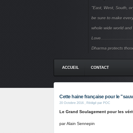
"East, West, South, or
be sure to make every j
whole wide world and 
Love.......................
Dharma protects those
ACCUEIL
CONTACT
Cette haine française pour le "sau
20 Octobre 2016
, Rédigé par POC
Le Grand Soulagement pour les vér
par Alain Sennepin