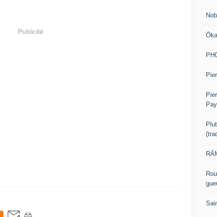
Nob
Publicité
Ōk
PH
Pier
Pie
Pay
Plu
(tr
RĀM
Rou
gue
Sai