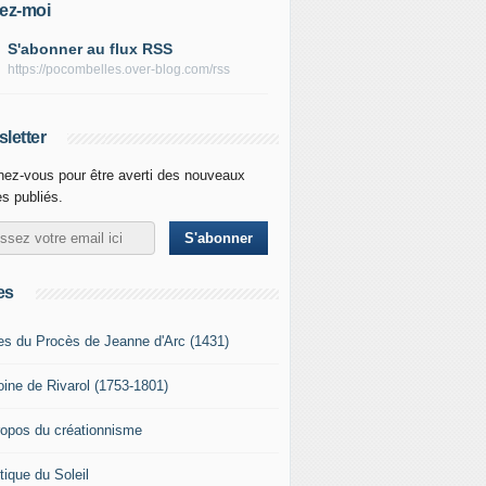
ez-moi
S'abonner au flux RSS
https://pocombelles.over-blog.com/rss
letter
ez-vous pour être averti des nouveaux
es publiés.
es
es du Procès de Jeanne d'Arc (1431)
oine de Rivarol (1753-1801)
ropos du créationnisme
tique du Soleil