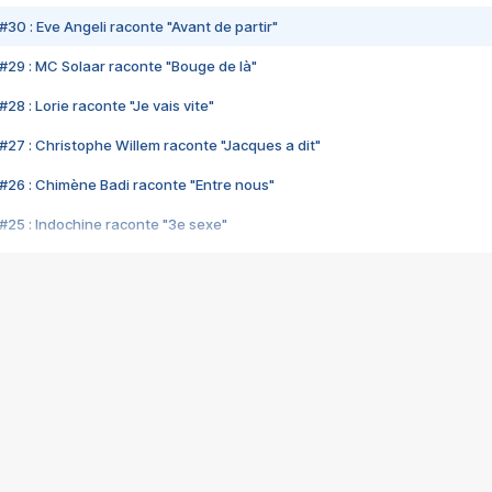
#30 : Eve Angeli raconte "Avant de partir"
#29 : MC Solaar raconte "Bouge de là"
28 : Lorie raconte "Je vais vite"
#27 : Christophe Willem raconte "Jacques a dit"
#26 : Chimène Badi raconte "Entre nous"
#25 : Indochine raconte "3e sexe"
#24 : Zaho raconte "C'est chelou"
#23 : Patrick Bruel raconte "Au café des délices"
#22 : Kyo raconte "Le chemin"
#21 : Nolwenn Leroy raconte "Cassé"
#20 : Patrick Hernandez raconte "Born to be alive"
#19 : Lorie raconte "Près de moi"