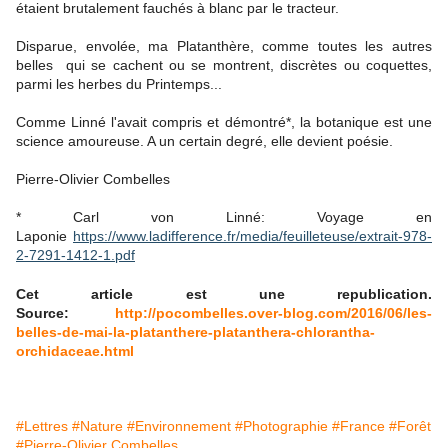
étaient brutalement fauchés à blanc par le tracteur.
Disparue, envolée, ma Platanthère, comme toutes les autres
belles qui se cachent ou se montrent, discrètes ou coquettes,
parmi les herbes du Printemps...
Comme Linné l'avait compris et démontré*, la botanique est une
science amoureuse. A un certain degré, elle devient poésie.
Pierre-Olivier Combelles
* Carl von Linné: Voyage en
Laponie
https://www.ladifference.fr/media/feuilleteuse/extrait-978-
2-7291-1412-1.pdf
Cet article est une republication.
Source:
http://pocombelles.over-blog.com/2016/06/les-
belles-de-mai-la-platanthere-platanthera-chlorantha-
orchidaceae.html
#Lettres
#Nature
#Environnement
#Photographie
#France
#Forêt
#Pierre-Olivier Combelles