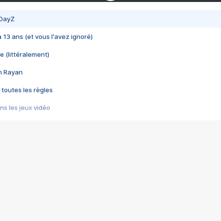
 DayZ
 a 13 ans (et vous l'avez ignoré)
e (littéralement)
im Rayan
 toutes les règles
s les jeux vidéo
us choquant de Rockstar ? - Le scandale BULLY
e plus moche de Steam
du RÊVE tourne au CAUCHEMAR
pendant 8 heures
it… à tort
umiliés par un jeu vidéo