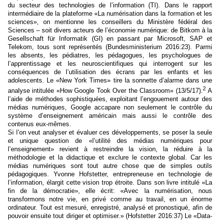
du secteur des technologies de l’information (TI). Dans le rapport
intermédiaire de la plateforme «La numérisation dans la formation et les
sciences», on mentionne les conseillers du Ministère fédéral des
Sciences – soit divers acteurs de l’économie numérique: de Bitkom à la
Gesellschaft für Informatik (GI) en passant par Microsoft, SAP et
Telekom, tous sont représentés (Bundesministerium 2016:23). Parmi
les absents, les pédiatres, les pédagogues, les psychologues de
l’apprentissage et les neuroscientifiques qui interrogent sur les
conséquences de l’utilisation des écrans par les enfants et les
adolescents. Le «New York Times» tire la sonnette d’alarme dans une
2
analyse intitulée «How Google Took Over the Classroom» (13/5/17).
A
l’aide de méthodes sophistiquées, exploitant l’engouement autour des
médias numériques, Google accapare non seulement le contrôle du
système d’enseignement américain mais aussi le contrôle des
contenus eux-mêmes.
Si l’on veut analyser et évaluer ces développements, se poser la seule
et unique question de «l’utilité des médias numériques pour
l’enseignement» revient à restreindre la vision, la réduire à la
méthodologie et la didactique et exclure le contexte global. Car les
médias numériques sont tout autre chose que de simples outils
pédagogiques. Yvonne Hofstetter, entrepreneuse en technologie de
l’information, élargit cette vision trop étroite. Dans son livre intitulé «La
fin de la démocratie», elle écrit: «Avec la numérisation, nous
transformons notre vie, en privé comme au travail, en un énorme
ordinateur. Tout est mesuré, enregistré, analysé et pronostiqué, afin de
pouvoir ensuite tout diriger et optimiser.» (Hofstetter 2016:37) Le «Data-