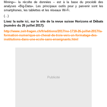
Mining»– la récolte de données – est à la base du procédé des
analyses «Big-Data». Les principaux outils pour y parvenir sont les
smartphones, les tablettes et les réseaux Wi-Fi.
(...)
Lisez la suite ici, sur le site de la revue suisse Horizons et Débats
(numéro du 26 juillet 2017):
http://www.zeit-fragen.ch/fr/editions/2017/no-1718-26-juillet-2017/la-
formation-numerique-un-cheval-de-troie-vers-un-formatage-des-
institutions-dans-une-ecole-sans-enseignants.html
Publicité