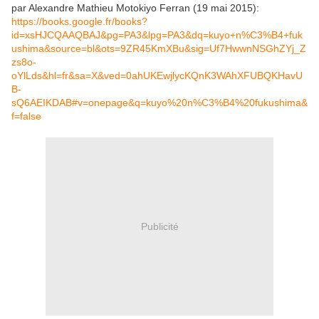
par Alexandre Mathieu Motokiyo Ferran (19 mai 2015):
https://books.google.fr/books?
id=xsHJCQAAQBAJ&pg=PA3&lpg=PA3&dq=kuyo+n%C3%B4+fuk
ushima&source=bl&ots=9ZR45KmXBu&sig=Uf7HwwnNSGhZYj_Z
zs8o-
oYlLds&hl=fr&sa=X&ved=0ahUKEwjlycKQnK3WAhXFUBQKHavU
B-
sQ6AEIKDAB#v=onepage&q=kuyo%20n%C3%B4%20fukushima&
f=false
Publicité