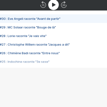
#30 : Eve Angeli raconte "Avant de partir"
#29 : MC Solaar raconte "Bouge de là"
28 : Lorie raconte "Je vais vite"
#27 : Christophe Willem raconte "Jacques a dit"
#26 : Chimène Badi raconte "Entre nous"
#25 : Indochine raconte "3e sexe"
#24 : Zaho raconte "C'est chelou"
#23 : Patrick Bruel raconte "Au café des délices"
#22 : Kyo raconte "Le chemin"
#21 : Nolwenn Leroy raconte "Cassé"
#20 : Patrick Hernandez raconte "Born to be alive"