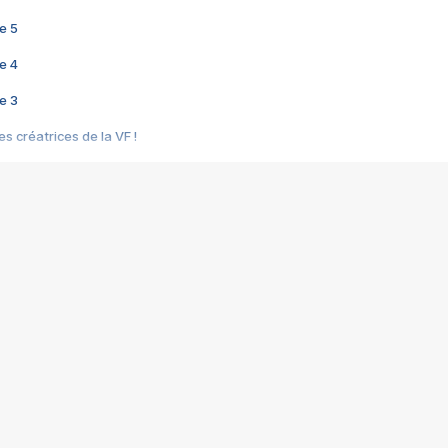
e 5
e 4
e 3
s créatrices de la VF !
e 2
e 1
e Mektoub My Love arrive enfin ! Rencontre avec Shaïn Boumedine et Sal
i : après Toni en famille
elle réalise le bouleversant Dites lui que je l'aime
ais ! Rencontre autour de Vie privée de Rebecca Zlotowski
 de Marguerite, Grave... Rencontre avec Ella Rumpf
 Les Rêveurs, un film intime sur la santé mentale