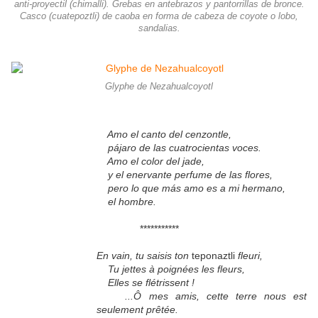
anti-proyectil (chimalli). Grebas en antebrazos y pantorrillas de bronce.
Casco (cuatepoztli) de caoba en forma de cabeza de coyote o lobo,
sandalias.
Glyphe de Nezahualcoyotl
Amo el canto del cenzontle,
pájaro de las cuatrocientas voces.
Amo el color del jade,
y el enervante perfume de las flores,
pero lo que más amo es a mi hermano,
el hombre.
***********
En vain, tu saisis ton
teponaztli
fleuri,
Tu jettes à poignées les fleurs,
Elles se flétrissent !
...Ô mes amis, cette terre nous est
seulement prêtée.