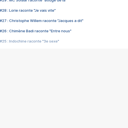
#29 : MC Solaar raconte "Bouge de là"
28 : Lorie raconte "Je vais vite"
#27 : Christophe Willem raconte "Jacques a dit"
#26 : Chimène Badi raconte "Entre nous"
#25 : Indochine raconte "3e sexe"
#24 : Zaho raconte "C'est chelou"
#23 : Patrick Bruel raconte "Au café des délices"
#22 : Kyo raconte "Le chemin"
#21 : Nolwenn Leroy raconte "Cassé"
#20 : Patrick Hernandez raconte "Born to be alive"
#19 : Lorie raconte "Près de moi"
#18 : Michael Jones raconte "A nos actes manqués" (avec Jean-Jacque
#17 : Khaled raconte "Aïcha"