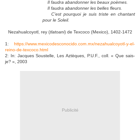
Il faudra abandonner les beaux poèmes.
Il faudra abandonner les belles fleurs.
C'est pourquoi je suis triste en chantant
pour le Soleil.
Nezahualcoyotl, rey (
tlatoani
) de Texcoco (Mexico), 1402-1472
1:
https://www.mexicodesconocido.com.mx/nezahualcoyotl-y-el-
reino-de-texcoco.html
2: In: Jacques Soustelle, Les Aztèques, P.U.F., coll. « Que sais-
je? », 2003
Publicité