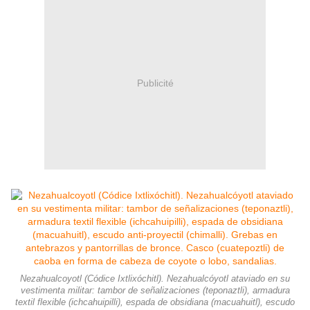
Publicité
Nezahualcoyotl (Códice Ixtlixóchitl). Nezahualcóyotl ataviado en su
vestimenta militar: tambor de señalizaciones (teponaztli), armadura
textil flexible (ichcahuipilli), espada de obsidiana (macuahuitl), escudo