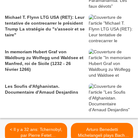
Michael T. Flynn LTG USA (RET): Leur
tentative de contrecarrer le président
Trump La stratégie du "s'asseoir et se
taire"
In memoriam Hubert Graf von
Waldburg zu Wolfegg und Waldsee et
Manfred, roi de Sicile (1232 - 26
février 1266)
Les Soufis d'Afghanistan.
Documentaire d'Arnaud Desjardins
< Il y a 32 ans: Tchernobyl,
Arturo Benedetti
par Pierre Fetet
Michelangeli plays Bach-