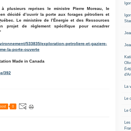
Igo
à plusieurs reprises le ministre Pierre Moreau, le
en décidé d’ouvrir la porte aux forages pétroliers et
Igo
uébec. Le ministère de l’Énergie et des Ressources
Sta
 un projet de règlement spécifique pour encadrer
"
Jea
vironnement/533835/exploration-petroliere-et-gaziere-
Jea
rme-la-porte-ouverte
Kat
itation Made in Canada
Oli
(Le
de/392
d'A
La 
Le 
post
0
Le 
Les
Fra