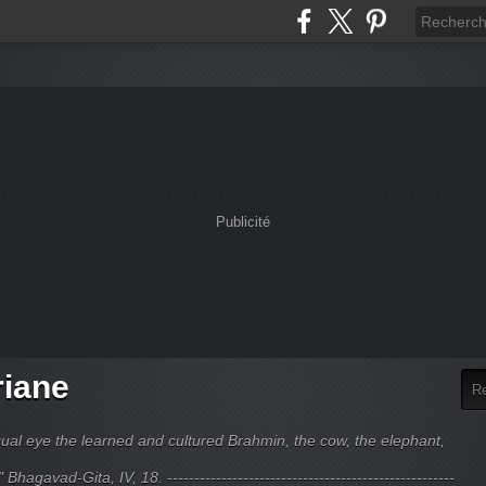
Publicité
riane
ual eye the learned and cultured Brahmin, the cow, the elephant,
hagavad-Gita, IV, 18. -----------------------------------------------------