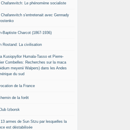
r Chafarevitch: Le phénomène socialiste
r Chafarevitch s'entretenait avec Gennady
rostenko
n-Baptiste Charcot (1867-1936)
n Rostand: La civilisation
ia Kusiqoyllor Humala-Tasso et Pierre-
vier Combelles: Recherches sur la maca
pidium meyenii Walpers) dans les Andes
mérique du sud
vocation de la France
chemin de la forêt
Club Izborsk
 13 armes de Sun Stzu par lesquelles la
nce est déstabilisée