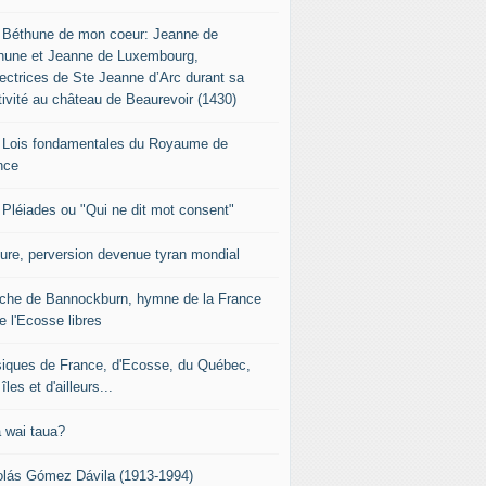
 Béthune de mon coeur: Jeanne de
hune et Jeanne de Luxembourg,
tectrices de Ste Jeanne d’Arc durant sa
tivité au château de Beaurevoir (1430)
 Lois fondamentales du Royaume de
nce
 Pléiades ou "Qui ne dit mot consent"
sure, perversion devenue tyran mondial
che de Bannockburn, hymne de la France
e l'Ecosse libres
iques de France, d'Ecosse, du Québec,
îles et d'ailleurs...
 wai taua?
olás Gómez Dávila (1913-1994)