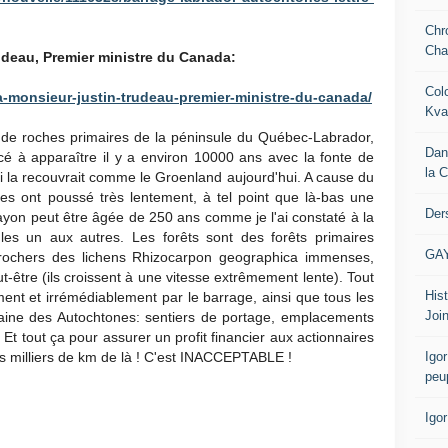
Chr
Cha
udeau, Premier ministre du Canada:
Col
-a-monsieur-justin-trudeau-premier-ministre-du-canada/
Kva
er de roches primaires de la péninsule du Québec-Labrador,
Dan
é à apparaître il y a environ 10000 ans avec la fonte de
la 
 qui la recouvrait comme le Groenland aujourd'hui. A cause du
ntes ont poussé très lentement, à tel point que là-bas une
Der
yon peut être âgée de 250 ans comme je l'ai constaté à la
les un aux autres. Les forêts sont des forêts primaires
GA
s rochers des lichens Rhizocarpon geographica immenses,
t-être (ils croissent à une vitesse extrêmement lente). Tout
Hist
ment et irrémédiablement par le barrage, ainsi que tous les
Join
maine des Autochtones: sentiers de portage, emplacements
 Et tout ça pour assurer un profit financier aux actionnaires
Igor
 milliers de km de là ! C'est INACCEPTABLE !
peu
Igo