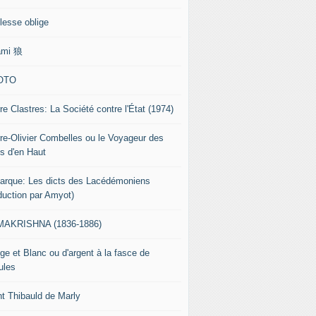
lesse oblige
ami 狼
OTO
re Clastres: La Société contre l'État (1974)
rre-Olivier Combelles ou le Voyageur des
s d'en Haut
tarque: Les dicts des Lacédémoniens
aduction par Amyot)
AKRISHNA (1836-1886)
ge et Blanc ou d'argent à la fasce de
ules
nt Thibauld de Marly