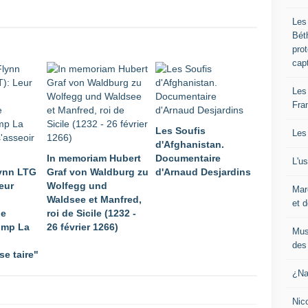
Les
Bét
pro
cap
Les
Fra
Les Soufis
Les
d'Afghanistan.
In memoriam Hubert
Documentaire
L'u
lynn LTG
Graf von Waldburg zu
d'Arnaud Desjardins
eur
Wolfegg und
Mar
Waldsee et Manfred,
et d
le
roi de Sicile (1232 -
ump La
26 février 1266)
Mus
des 
se taire"
¿Na
Nic