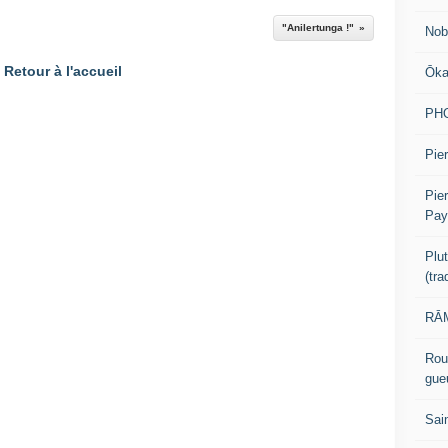
"Anilertunga !"
Nob
Retour à l'accueil
Ōk
PH
Pier
Pie
Pay
Plu
(tr
RĀM
Rou
gue
Sai