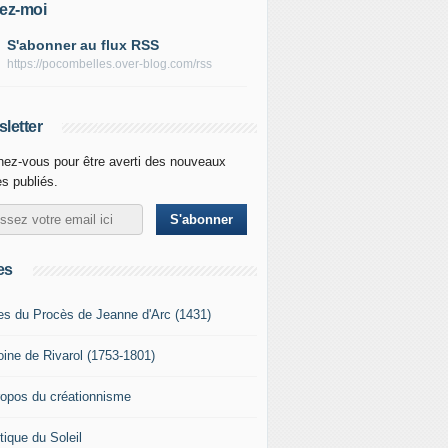
ez-moi
S'abonner au flux RSS
https://pocombelles.over-blog.com/rss
letter
ez-vous pour être averti des nouveaux
es publiés.
es
es du Procès de Jeanne d'Arc (1431)
oine de Rivarol (1753-1801)
ropos du créationnisme
tique du Soleil