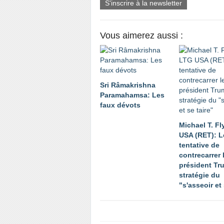
S'inscrire à la newsletter
Vous aimerez aussi :
Sri Râmakrishna
Paramahamsa: Les
faux dévots
Michael T. F
USA (RET): L
tentative de
contrecarrer 
président Tr
stratégie du
"s'asseoir et 