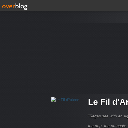
Le Fil d'A
"Sages see with an eq
the dog, the outcaste." B