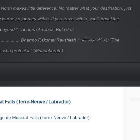
 North makes little difference. No matter what your destination, just
ourney a journey within. If you travel within, you’ll travel the
beyond." . Shams of Tabriz, Rule 9 of
.................... Dharmo Rakshati Rakshitah ( धर्मो रक्षति रक्षितः): "The
 who protect it." (Mahabharata)
t Falls (Terre-Neuve / Labrador)