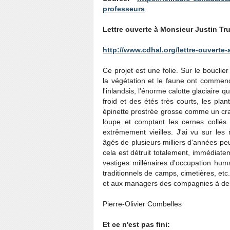
professeurs
Lettre ouverte à Monsieur Justin Tr
http://www.cdhal.org/lettre-ouverte
Ce projet est une folie. Sur le boucli
la végétation et le faune ont commenc
l'inlandsis, l'énorme calotte glaciaire
froid et des étés très courts, les pla
épinette prostrée grosse comme un cra
loupe et comptant les cernes collés 
extrêmement vieilles. J'ai vu sur le
âgés de plusieurs milliers d'années peu
cela est détruit totalement, immédiate
vestiges millénaires d'occupation hu
traditionnels de camps, cimetières, etc.
et aux managers des compagnies à des
Pierre-Olivier Combelles
Et ce n'est pas fini: