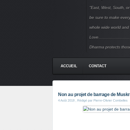
"East, West, South, or
be sure to make every j
whole wide world and 
Love.......................
Dharma protects those
ACCUEIL
CONTACT
Non au projet de barrage de Muskra
4 Août 2018
, Rédigé par Pierre-Olivier Combelles