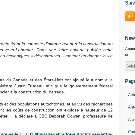
Suiv
News
onto tirent la sonnette d'alarme quant à la construction du
Abonn
euve-et-Labrador. Dans une lettre ouverte publiée cette
articl
es écologiques « désastreuses » mettant en danger la vie
urs du Canada et des États-Unis ont ajouté leur nom à la
Pag
inistre Justin Trudeau afin que le gouvernement fédéral
cier à la construction du barrage.
Act
ts et des populations autochtones, et au vu des recherches
Ant
ont les coûts de construction ont explosé à hauteur de 12
’arrêter », a déclaré à CBC Deborah Cowen, professeure de
A p
Can
a/nouvelle/1116328/barrage-labrador-autochtones-lettre-