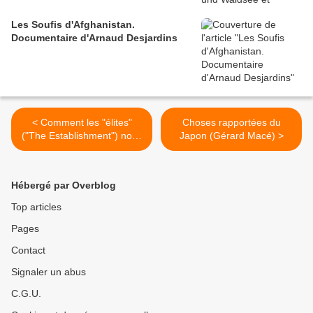
Les Soufis d'Afghanistan.
Documentaire d'Arnaud Desjardins
< Comment les "élites"
Choses rapportées du
("The Establishment") nous
Japon (Gérard Macé) >
mènent au désastre (Paul
Jorion)
Hébergé par Overblog
Top articles
Pages
Contact
Signaler un abus
C.G.U.