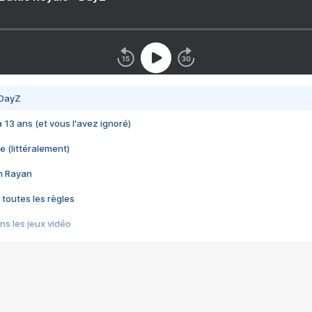
 DayZ
 a 13 ans (et vous l'avez ignoré)
e (littéralement)
im Rayan
 toutes les règles
s les jeux vidéo
us choquant de Rockstar ? - Le scandale BULLY
e plus moche de Steam
du RÊVE tourne au CAUCHEMAR