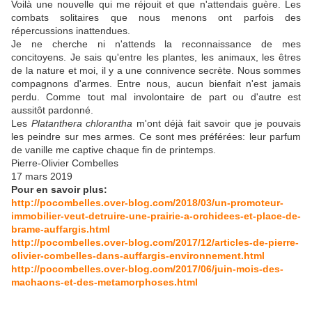
Voilà une nouvelle qui me réjouit et que n'attendais guère. Les
combats solitaires que nous menons ont parfois des
répercussions inattendues.
Je ne cherche ni n'attends la reconnaissance de mes
concitoyens. Je sais qu'entre les plantes, les animaux, les êtres
de la nature et moi, il y a une connivence secrète. Nous sommes
compagnons d'armes. Entre nous, aucun bienfait n'est jamais
perdu. Comme tout mal involontaire de part ou d'autre est
aussitôt pardonné.
Les
Platanthera chlorantha
m'ont déjà fait savoir que je pouvais
les peindre sur mes armes. Ce sont mes préférées: leur parfum
de vanille me captive chaque fin de printemps.
Pierre-Olivier Combelles
17 mars 2019
Pour en savoir plus:
http://pocombelles.over-blog.com/2018/03/un-promoteur-
immobilier-veut-detruire-une-prairie-a-orchidees-et-place-de-
brame-auffargis.html
http://pocombelles.over-blog.com/2017/12/articles-de-pierre-
olivier-combelles-dans-auffargis-environnement.html
http://pocombelles.over-blog.com/2017/06/juin-mois-des-
machaons-et-des-metamorphoses.html