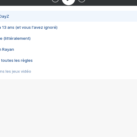
 DayZ
 a 13 ans (et vous l'avez ignoré)
e (littéralement)
im Rayan
 toutes les règles
s les jeux vidéo
us choquant de Rockstar ? - Le scandale BULLY
e plus moche de Steam
du RÊVE tourne au CAUCHEMAR
pendant 8 heures
it… à tort