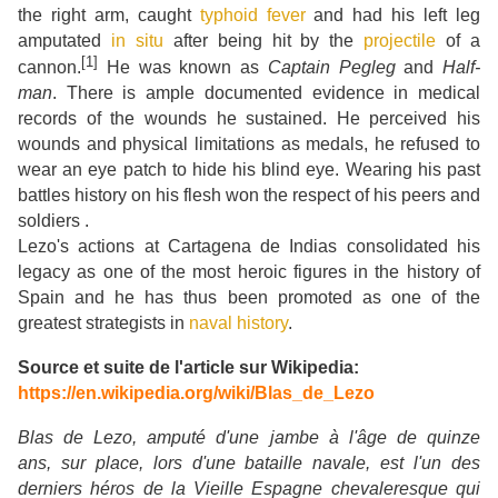
the right arm, caught
typhoid fever
and had his left leg
amputated
in situ
after being hit by the
projectile
of a
[1]
cannon.
He was known as
Captain Pegleg
and
Half-
man
. There is ample documented evidence in medical
records of the wounds he sustained. He perceived his
wounds and physical limitations as medals, he refused to
wear an eye patch to hide his blind eye. Wearing his past
battles history on his flesh won the respect of his peers and
soldiers .
Lezo's actions at Cartagena de Indias consolidated his
legacy as one of the most heroic figures in the history of
Spain and he has thus been promoted as one of the
greatest strategists in
naval history
.
Source et suite de l'article sur Wikipedia:
https://en.wikipedia.org/wiki/Blas_de_Lezo
Blas de Lezo, amputé d'une jambe à l'âge de quinze
ans, sur place, lors d'une bataille navale, est l'un des
derniers héros de la Vieille Espagne chevaleresque qui