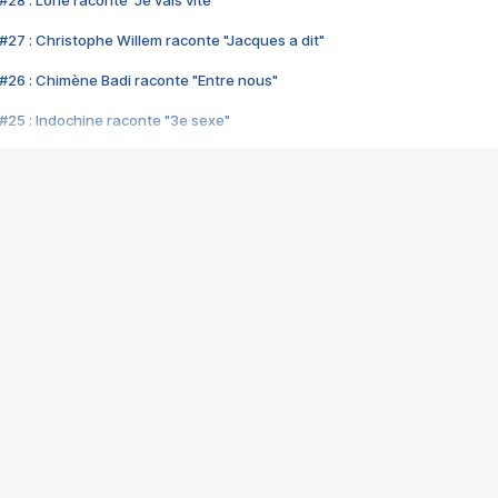
28 : Lorie raconte "Je vais vite"
#27 : Christophe Willem raconte "Jacques a dit"
#26 : Chimène Badi raconte "Entre nous"
#25 : Indochine raconte "3e sexe"
#24 : Zaho raconte "C'est chelou"
#23 : Patrick Bruel raconte "Au café des délices"
#22 : Kyo raconte "Le chemin"
#21 : Nolwenn Leroy raconte "Cassé"
#20 : Patrick Hernandez raconte "Born to be alive"
#19 : Lorie raconte "Près de moi"
#18 : Michael Jones raconte "A nos actes manqués" (avec Jean-Jacque
#17 : Khaled raconte "Aïcha"
#16 : Corneille raconte "Parce qu'on vient de loin"