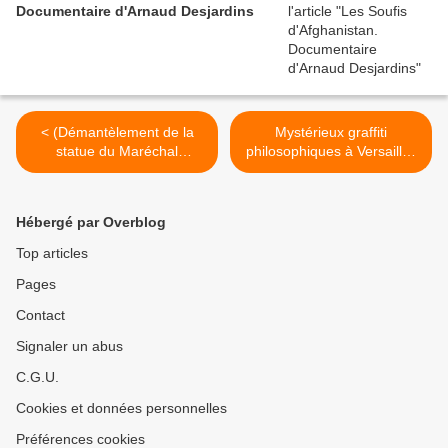
Documentaire d'Arnaud Desjardins
< (Démantèlement de la
Mystérieux graffiti
statue du Maréchal
philosophiques à Versailles
soviétique Konev à Prague,
>
le 4 avril 2020) Alexander
Gaponenko : Lettre ouverte
Hébergé par Overblog
au Président de la
République tchèque Milos
Top articles
Zeman 9 avril 2020
Pages
Contact
Signaler un abus
C.G.U.
Cookies et données personnelles
Préférences cookies