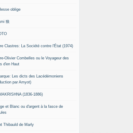
lesse oblige
ami 狼
OTO
re Clastres: La Société contre l'État (1974)
rre-Olivier Combelles ou le Voyageur des
s d'en Haut
tarque: Les dicts des Lacédémoniens
aduction par Amyot)
AKRISHNA (1836-1886)
ge et Blanc ou d'argent à la fasce de
ules
nt Thibauld de Marly