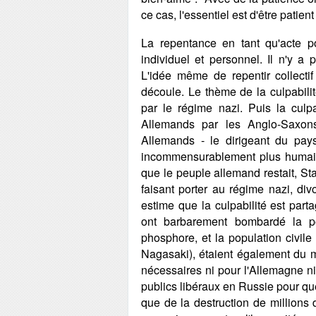
ce cas, l'essentiel est d'être patient 
La repentance en tant qu'acte p
individuel et personnel. Il n'y a p
L'idée même de repentir collectif
découle. Le thème de la culpabilit
par le régime nazi. Puis la culpa
Allemands par les Anglo-Saxons
Allemands - le dirigeant du pays 
incommensurablement plus humaine.
que le peuple allemand restait, Sta
faisant porter au régime nazi, di
estime que la culpabilité est par
ont barbarement bombardé la p
phosphore, et la population civi
Nagasaki), étaient également du 
nécessaires ni pour l'Allemagne ni
publics libéraux en Russie pour qu
que de la destruction de millions d