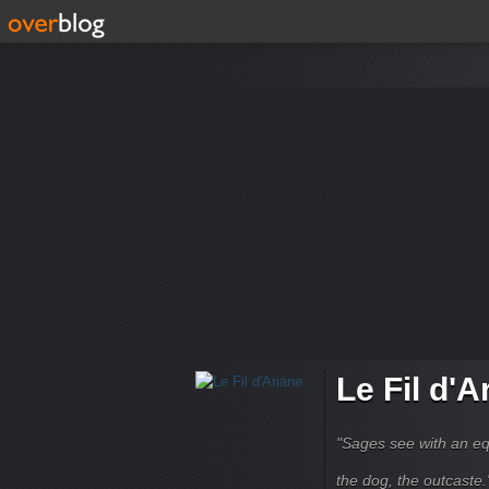
Le Fil d'A
"Sages see with an eq
the dog, the outcaste." B