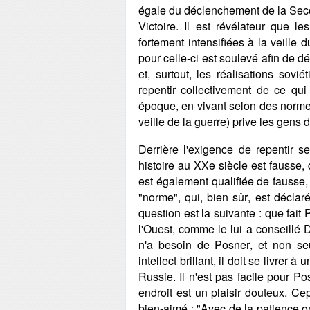
égale du déclenchement de la Seco
Victoire. Il est révélateur que 
fortement intensifiées à la veille 
pour celle-ci est soulevé afin de dé
et, surtout, les réalisations sovié
repentir collectivement de ce qui
époque, en vivant selon des normes
veille de la guerre) prive les gens d
Derrière l'exigence de repentir s
histoire au XXe siècle est fausse, 
est également qualifiée de fausse, 
"norme", qui, bien sûr, est déclar
question est la suivante : que fait 
l'Ouest, comme le lui a conseillé D
n'a besoin de Posner, et non se
intellect brillant, il doit se livrer
Russie. Il n'est pas facile pour 
endroit est un plaisir douteux. C
bien-aimé : "Avec de la patience on