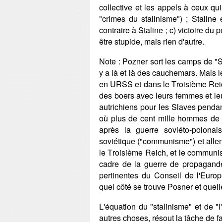
collective et les appels à ceux qui
"crimes du stalinisme") ; Staline 
contraire à Staline ; c) victoire du
être stupide, mais rien d'autre.
Note : Pozner sort les camps de "Sta
y a là et là des cauchemars. Mais
en URSS et dans le Troisième Reic
des boers avec leurs femmes et le
autrichiens pour les Slaves penda
où plus de cent mille hommes de l
après la guerre soviéto-polon
soviétique ("communisme") et allema
le Troisième Reich, et le communis
cadre de la guerre de propagande
pertinentes du Conseil de l'Europ
quel côté se trouve Posner et quelle
L'équation du "stalinisme" et de "
autres choses, résout la tâche de f