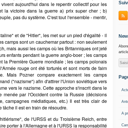
Suiv
 vivent aujourd'hui dans le repentir collectif pour les
et la victoire dans la guerre a) prix super cher ; b)
 peuple, pas du système. C'est tout l'ensemble - mentir,
line" et de "Hitler", les met sur un pied d'égalité - il
News
 les camps sont un cauchemar partout : non seulement
Abonn
h, mais aussi les camps où les Britanniques ont jeté
articl
urs enfants pendant la guerre anglo-boer ; les camps
nt la Première Guerre mondiale ; les camps polonais
'Armée rouge ont été torturés et sont morts de faim
aise. Mais Pozner compare exactement les camps
Pag
nd ("nazisme") afin d'attirer l'Union soviétique vers
me vers le nazisme. Cette approche s'inscrit dans le
Act
 menée par l'Occident contre la Russie (décisions
e, campagnes médiatiques, etc.) Il est très clair de
Ant
 tâche il est en train de résoudre.
A p
l'hitlérisme", de l'URSS et du Troisième Reich, entre
aire porter à l'Allemagne et à l'URSS la responsabilité
Can