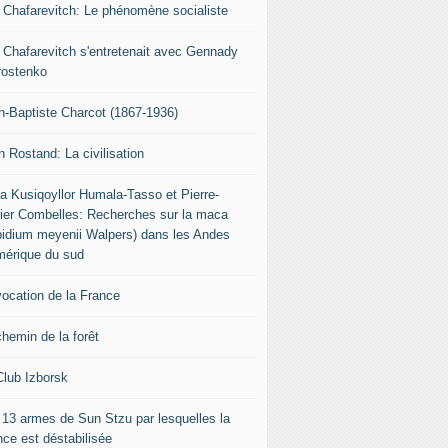
r Chafarevitch: Le phénomène socialiste
r Chafarevitch s'entretenait avec Gennady
rostenko
n-Baptiste Charcot (1867-1936)
n Rostand: La civilisation
ia Kusiqoyllor Humala-Tasso et Pierre-
vier Combelles: Recherches sur la maca
pidium meyenii Walpers) dans les Andes
mérique du sud
vocation de la France
chemin de la forêt
Club Izborsk
 13 armes de Sun Stzu par lesquelles la
nce est déstabilisée