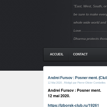
"East, West, South, or
be sure to make every j
whole wide world and 
Love.......................
Dharma protects those
ACCUEIL
CONTACT
Andrei Fursov : Posner ment. (Club
12 Mai 2020
, Rédigé par Pierre-Olivier Combelles
Andrei Fursov : Posner ment.
12 mai 2020.
https://izborsk-club.ru/19261