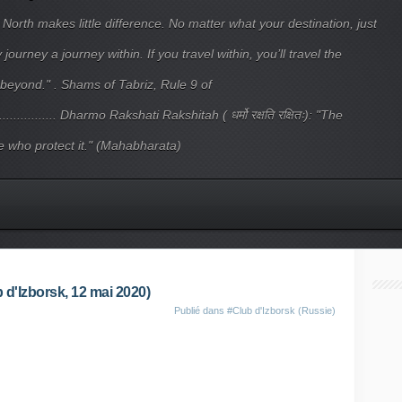
 North makes little difference. No matter what your destination, just
ourney a journey within. If you travel within, you’ll travel the
beyond." . Shams of Tabriz, Rule 9 of
.................... Dharmo Rakshati Rakshitah ( धर्मो रक्षति रक्षितः): "The
 who protect it." (Mahabharata)
 d'Izborsk, 12 mai 2020)
Publié dans
#Club d'Izborsk (Russie)