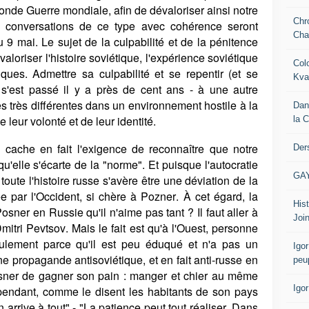
nde Guerre mondiale, afin de dévaloriser ainsi notre
Chr
les conversations de ce type avec cohérence seront
Cha
du 9 mai. Le sujet de la culpabilité et de la pénitence
valoriser l'histoire soviétique, l'expérience soviétique
Col
tiques. Admettre sa culpabilité et se repentir (et se
Kva
 s'est passé il y a près de cent ans - à une autre
 très différentes dans un environnement hostile à la
Dan
e leur volonté et de leur identité.
la 
e cache en fait l'exigence de reconnaître que notre
Der
qu'elle s'écarte de la "norme". Et puisque l'autocratie
GA
toute l'histoire russe s'avère être une déviation de la
ée par l'Occident, si chère à Pozner. À cet égard, la
Hist
Posner en Russie qu'il n'aime pas tant ? Il faut aller à
Join
mitri Pevtsov. Mais le fait est qu'à l'Ouest, personne
ulement parce qu'il est peu éduqué et n'a pas un
Igor
 à une propagande antisoviétique, et en fait anti-russe en
peu
Posner de gagner son pain : manger et chier au même
Igo
ependant, comme le disent les habitants de son pays
 arrive à tout" - "La patience peut tout réaliser. Dans