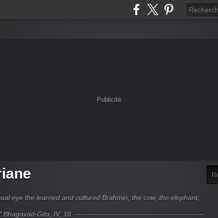
Publicité
riane
ual eye the learned and cultured Brahmin, the cow, the elephant,
hagavad-Gita, IV, 18. -----------------------------------------------------