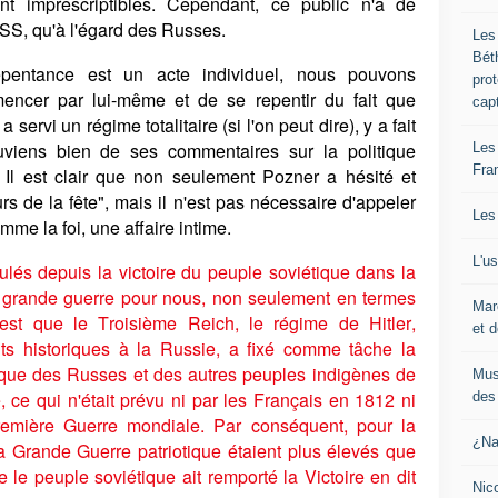
nt imprescriptibles. Cependant, ce public n'a de
RSS, qu'à l'égard des Russes.
Les
Bét
pentance est un acte individuel, nous pouvons
pro
cer par lui-même et de se repentir du fait que
cap
ervi un régime totalitaire (si l'on peut dire), y a fait
viens bien de ses commentaires sur la politique
Les
Fra
 Il est clair que non seulement Pozner a hésité et
 de la fête", mais il n'est pas nécessaire d'appeler
Les
omme la foi, une affaire intime.
L'u
ulés depuis la victoire du peuple soviétique dans la
s grande guerre pour nous, non seulement en termes
Mar
est que le Troisième Reich, le régime de Hitler,
et d
ts historiques à la Russie, a fixé comme tâche la
ique des Russes et des autres peuples indigènes de
Mus
, ce qui n'était prévu ni par les Français en 1812 ni
des 
emière Guerre mondiale. Par conséquent, pour la
¿Na
la Grande Guerre patriotique étaient plus élevés que
ue le peuple soviétique ait remporté la Victoire en dit
Nic