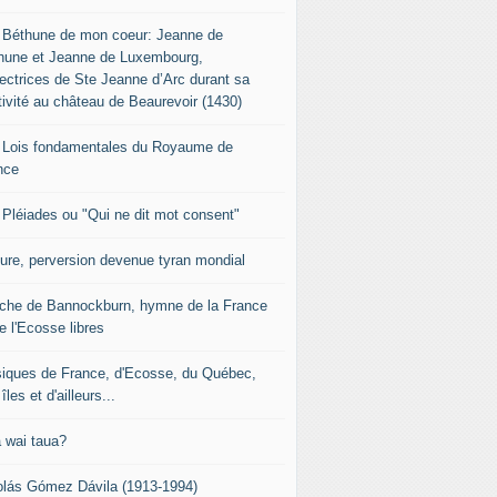
 Béthune de mon coeur: Jeanne de
hune et Jeanne de Luxembourg,
tectrices de Ste Jeanne d’Arc durant sa
tivité au château de Beaurevoir (1430)
 Lois fondamentales du Royaume de
nce
 Pléiades ou "Qui ne dit mot consent"
sure, perversion devenue tyran mondial
che de Bannockburn, hymne de la France
e l'Ecosse libres
iques de France, d'Ecosse, du Québec,
îles et d'ailleurs...
 wai taua?
olás Gómez Dávila (1913-1994)