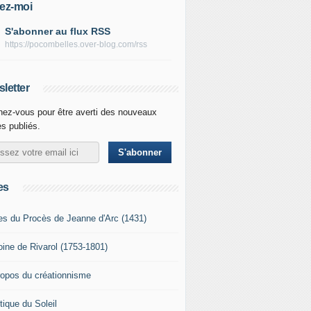
ez-moi
S'abonner au flux RSS
https://pocombelles.over-blog.com/rss
letter
ez-vous pour être averti des nouveaux
es publiés.
es
es du Procès de Jeanne d'Arc (1431)
oine de Rivarol (1753-1801)
ropos du créationnisme
tique du Soleil