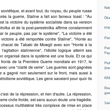
Nob
 soviétique, et avant tout, du noyau, du peuple russe
près la guerre, Staline a fait son fameux toast : "Au
Ōk
st la victoire du système socialiste dans sa version
troïka et de la post-perestroïka affirme constamment
PH
ar le peuple, pas par le système", "La victoire a été
Pier
 victoire a été remportée contre Staline", "Honte au
le chacal de Tabaki de Mowgli avec son "Honte à la
Pie
'agitation stalinienne", l'idiotie logique atteint ses
Pay
non organisé dans le système est une foule. Et ce qui
es fronts de la Première Guerre mondiale en 1917, le
Plu
vec une "clarté de verre". Les guerres sont gagnées
(tr
e a gagné non seulement sur le front, mais aussi à
patriotisme soviétique. Les gens savaient pour quoi ils
RĀM
Rou
gue
est de la répression, et rien d'autre. La répression,
uerre civile froide, est sans aucun doute une tragédie.
Sai
rocessus multilatéral très complexe de mise en place