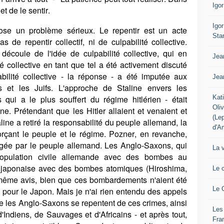
Igo
et de le sentir.
Igo
ose un problème sérieux. Le repentir est un acte
Sta
as de repentir collectif, ni de culpabilité collective.
 découle de l'idée de culpabilité collective, qui en
Jea
é collective en tant que tel a été activement discuté
bilité collective - la réponse - a été imputée aux
Jea
 et les Juifs. L'approche de Staline envers les
Kat
qui a le plus souffert du régime hitlérien - était
Oli
 Prétendant que les Hitler allaient et venaient et
(Le
line a retiré la responsabilité du peuple allemand, la
d'A
vorçant le peuple et le régime. Pozner, en revanche,
tagée par le peuple allemand. Les Anglo-Saxons, qui
La 
opulation civile allemande avec des bombes au
le japonaise avec des bombes atomiques (Hiroshima,
Le 
même avis, bien que ces bombardements n'aient été
Le 
 pour le Japon. Mais je n'ai rien entendu des appels
e les Anglo-Saxons se repentent de ces crimes, ainsi
Les
'Indiens, de Sauvages et d'Africains - et après tout,
Fra