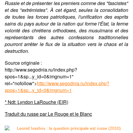
Russie et de présenter les premiers comme des "fascistes"
et des "extrémistes". À cet égard, seules la consolidation
de toutes les forces patriotiques, l'unification des esprits
sains du pays autour de la nation qui forme l'État, la ferme
volonté des chrétiens orthodoxes, des musulmans et des
représentants des autres confessions traditionnelles
pourront arrêter le flux de la situation vers le chaos et la
destruction.
Source originale :
http://www.segodnia.ru/index.php?
spos=1&sp...y_id=0&imgnum=1"
rel="nofollow">
http://www.segodnia.ru/index.php?
spos=1&sp...y_id=0&imgnum=1
* Ndt: Lyndon LaRouche (EIR)
Traduit du russe par Le Rouge et le Blanc