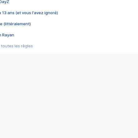
 DayZ
 a 13 ans (et vous l'avez ignoré)
e (littéralement)
im Rayan
 toutes les règles
s les jeux vidéo
us choquant de Rockstar ? - Le scandale BULLY
e plus moche de Steam
du RÊVE tourne au CAUCHEMAR
pendant 8 heures
it… à tort
umiliés par un jeu vidéo
ire - Final Fantasy 8