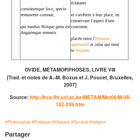
éclatants
consistuntque loco, specie
remanente coronae,
et s'arrêtent à leur place, en
conservant l'aspect d'une
qui medius Nixique genu est
couronne,
Anguemque tenentis.
placée entre l'
Homme
agenouillé
et celui qui tient
le
Serpent
.
OVIDE, MÉTAMORPHOSES, LIVRE VIII
[Trad. et notes de A.-M. Boxus et J. Poucet, Bruxelles,
2007]
Source:
http://bcs.fltr.ucl.ac.be/METAM/Met08/M-08-
152-259.htm
#Philosophie
#Politique
#Histoire
#Société
#religion
Partager