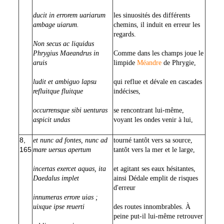
ducit in errorem uariarum
les sinuosités des différents
ambage uiarum.
chemins, il induit en erreur les
regards.
Non secus ac liquidus
Phrygius Maeandrus in
Comme dans les champs joue le
aruis
limpide
Méandre
de Phrygie,
ludit et ambiguo lapsu
qui reflue et dévale en cascades
refluitque fluitque
indécises,
occurrensque sibi uenturas
se rencontrant lui-même,
aspicit undas
voyant les ondes venir à lui,
8,
et nunc ad fontes, nunc ad
tourné tantôt vers sa source,
165
mare uersus apertum
tantôt vers la mer et le large,
incertas exercet aquas, ita
et agitant ses eaux hésitantes,
Daedalus implet
ainsi Dédale emplit de risques
d'erreur
innumeras errore uias ;
uixque ipse reuerti
des routes innombrables. À
peine put-il lui-même retrouver