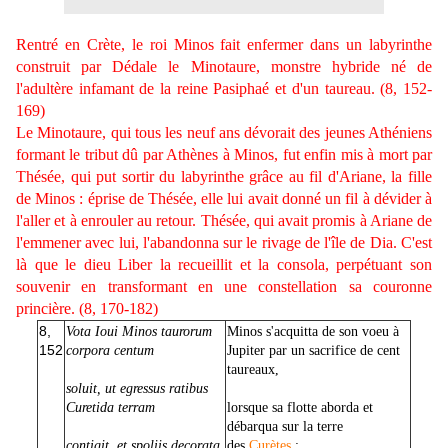
Rentré en Crète, le roi Minos fait enfermer dans un labyrinthe
construit par Dédale le Minotaure, monstre hybride né de
l'adultère infamant de la reine Pasiphaé et d'un taureau. (8, 152-
169)
Le Minotaure, qui tous les neuf ans dévorait des jeunes Athéniens
formant le tribut dû par Athènes à Minos, fut enfin mis à mort par
Thésée, qui put sortir du labyrinthe grâce au fil d'Ariane, la fille
de Minos : éprise de Thésée, elle lui avait donné un fil à dévider à
l'aller et à enrouler au retour. Thésée, qui avait promis à Ariane de
l'emmener avec lui, l'abandonna sur le rivage de l'île de Dia. C'est
là que le dieu Liber la recueillit et la consola, perpétuant son
souvenir en transformant en une constellation sa couronne
princière. (8, 170-182)
8,
Vota Ioui Minos taurorum
Minos s'acquitta de son voeu à
152
corpora centum
Jupiter par un sacrifice de cent
taureaux,
soluit, ut egressus ratibus
Curetida terram
lorsque sa flotte aborda et
débarqua sur la terre
contigit, et spoliis decorata
des
Curètes
;