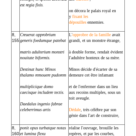
est regia fixis.
on décora le palais royal en
y
fixant les
dépouilles
ennemies.
8,
Creuerat opprobrium
L'
opprobre de la famille
avait
155
generis foedumque patebat
grandi, et un monstre étrange,
matris adulterium monstri
à double forme, rendait évident
nouitate biformis.
l'adultère honteux de sa mère.
Destinat hunc Minos
Minos décide d'écarter de sa
thalamo remouere pudorem
demeure cet être infamant
multiplicique domo
et de l'enfermer dans un lieu
caecisque includere tectis.
aux recoins multiples, sous un
toit aveugle.
Daedalus ingenio fabrae
celeberrimus artis
Dédale
, très célèbre par son
génie dans l'art de construire,
8,
ponit opus turbatque notas
réalise l'ouvrage, brouille les
160
et lumina flexu
repères, et par les courbes,