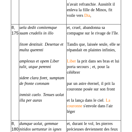
n'avait refranchie. Aussitôt il
enleva la fille de Minos, fit
voile vers
Dia
,
8,
uela dedit comitemque
et, cruel, abandonna sa
175
suam crudelis in illo
compagne sur le rivage de l'île.
litore destituit. Desertae et
Tandis que, laissée seule, elle se
multa querenti
répandait en plaintes infinies,
amplexus et opem Liber
Liber
la prit dans ses bras et lui
tulit, utque perenni
porta secours ; et, pour la
célébrer
sidere clara foret, sumptam
de fronte coronam
par un astre éternel, il prit la
couronne posée sur son front
inmisit caelo. Tenues uolat
illa per auras
et la lança dans le ciel.
La
couronne
s'envole dans l'air
léger
8,
dumque uolat, gemmae
et, durant le vol, les pierres
180
nitidos uertuntur in ignes
précieuses deviennent des feux