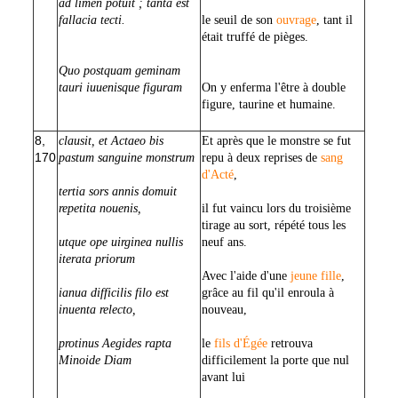
ad limen potuit ; tanta est
fallacia tecti.
le seuil de son
ouvrage
, tant il
était truffé de pièges.
Quo postquam geminam
tauri iuuenisque figuram
On y enferma l'être à double
figure, taurine et humaine.
8,
clausit, et Actaeo bis
Et après que le monstre se fut
170
pastum sanguine monstrum
repu à deux reprises de
sang
d'Acté
,
tertia sors annis domuit
repetita nouenis,
il fut vaincu lors du troisième
tirage au sort, répété
tous les
utque ope uirginea nullis
neuf ans.
iterata priorum
Avec l'aide d'une
jeune fille
,
ianua difficilis filo est
grâce au fil qu'il enroula à
inuenta relecto,
nouveau,
protinus Aegides rapta
le
fils d'Égée
retrouva
Minoide Diam
difficilement la porte que nul
avant lui