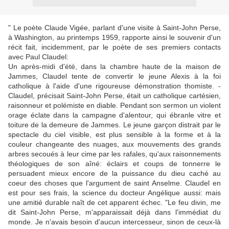
" Le poète Claude Vigée, parlant d'une visite à Saint-John Perse,
à Washington, au printemps 1959, rapporte ainsi le souvenir d'un
récit fait, incidemment, par le poète de ses premiers contacts
avec Paul Claudel:
Un après-midi d'été, dans la chambre haute de la maison de
Jammes, Claudel tente de convertir le jeune Alexis à la foi
catholique à l'aide d'une rigoureuse démonstration thomiste. -
Claudel, précisait Saint-John Perse, était un catholique cartésien,
raisonneur et polémiste en diable. Pendant son sermon un violent
orage éclate dans la campagne d'alentour, qui ébranle vitre et
toiture de la demeure de Jammes. Le jeune garçon distrait par le
spectacle du ciel visible, est plus sensible à la forme et à la
couleur changeante des nuages, aux mouvements des grands
arbres secoués à leur cime par les rafales, qu'aux raisonnements
théologiques de son aîné: éclairs et coups de tonnerre le
persuadent mieux encore de la puissance du dieu caché au
coeur des choses que l'argument de saint Anselme. Claudel en
est pour ses frais, la science du docteur Angélique aussi: mais
une amitié durable naît de cet apparent échec. "Le feu divin, me
dit Saint-John Perse, m'apparaissait déjà dans l'immédiat du
monde. Je n'avais besoin d'aucun intercesseur, sinon de ceux-là