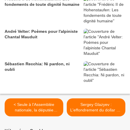
fondements de toute dignité humaine
André Velter: Poèmes pour l'alpiniste
Chantal Mauduit
Sébastien Recchia: Ni pardon, ni
oubli
< Seule à l'Assemblée
Sergey Glazyev :
nationale, la députée
L'effondrement du dollar est
Martine Wonner (Haut-
une question de quelques
Rhin) dénonce la
mois. (Club d'Izborsk, 6
mascarade du Covid-19
octobre 2020) >