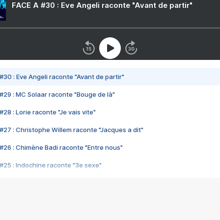
FACE A #30 : Eve Angeli raconte "Avant de partir"
#30 : Eve Angeli raconte "Avant de partir"
#29 : MC Solaar raconte "Bouge de là"
28 : Lorie raconte "Je vais vite"
#27 : Christophe Willem raconte "Jacques a dit"
#26 : Chimène Badi raconte "Entre nous"
#25 : Indochine raconte "3e sexe"
#24 : Zaho raconte "C'est chelou"
#23 : Patrick Bruel raconte "Au café des délices"
#22 : Kyo raconte "Le chemin"