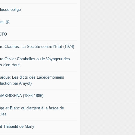
lesse oblige
ami 狼
OTO
re Clastres: La Société contre l'État (1974)
rre-Olivier Combelles ou le Voyageur des
s d'en Haut
tarque: Les dicts des Lacédémoniens
aduction par Amyot)
AKRISHNA (1836-1886)
ge et Blanc ou d'argent à la fasce de
ules
nt Thibauld de Marly