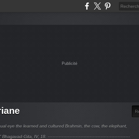
Publicité
riane
ual eye the learned and cultured Brahmin, the cow, the elephant,
hagavad-Gita, IV, 18. -----------------------------------------------------