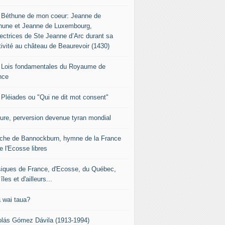
 Béthune de mon coeur: Jeanne de
hune et Jeanne de Luxembourg,
tectrices de Ste Jeanne d’Arc durant sa
tivité au château de Beaurevoir (1430)
 Lois fondamentales du Royaume de
nce
 Pléiades ou "Qui ne dit mot consent"
sure, perversion devenue tyran mondial
che de Bannockburn, hymne de la France
e l'Ecosse libres
iques de France, d'Ecosse, du Québec,
îles et d'ailleurs...
 wai taua?
olás Gómez Dávila (1913-1994)