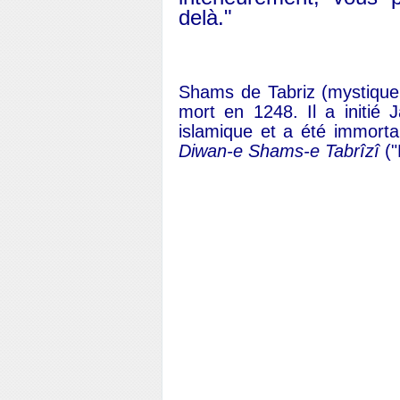
delà."
Shams de Tabriz (mystique 
mort en 1248. Il a initié
islamique et a été immort
Diwan-e Shams-e Tabrîzî
("