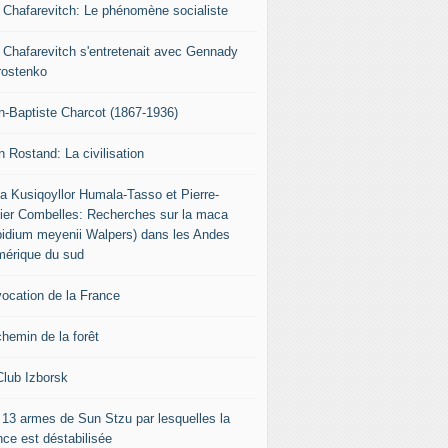
r Chafarevitch: Le phénomène socialiste
r Chafarevitch s'entretenait avec Gennady
rostenko
n-Baptiste Charcot (1867-1936)
n Rostand: La civilisation
ia Kusiqoyllor Humala-Tasso et Pierre-
vier Combelles: Recherches sur la maca
pidium meyenii Walpers) dans les Andes
mérique du sud
vocation de la France
chemin de la forêt
Club Izborsk
 13 armes de Sun Stzu par lesquelles la
nce est déstabilisée