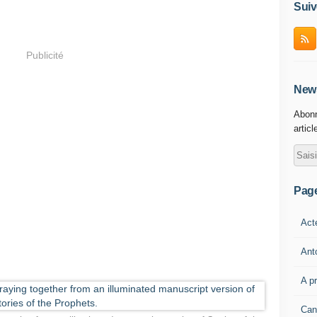
Suiv
Publicité
News
Abonn
articl
Pag
Act
Ant
A p
Can