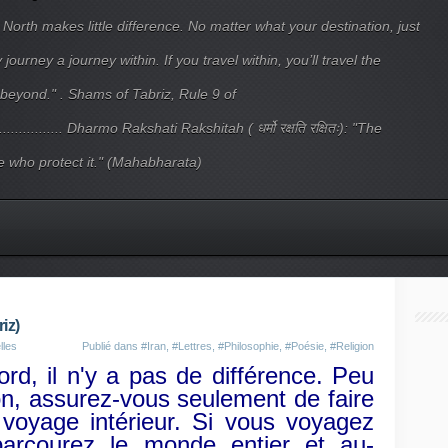
 North makes little difference. No matter what your destination, just
ourney a journey within. If you travel within, you’ll travel the
beyond." . Shams of Tabriz, Rule 9 of
.................... Dharmo Rakshati Rakshitah ( धर्मो रक्षति रक्षितः): "The
 who protect it." (Mahabharata)
iz)
lles
Publié dans
#Iran
,
#Lettres
,
#Philosophie
,
#Poésie
,
#Religion
rd, il n'y a pas de différence. Peu
on, assurez-vous seulement de faire
oyage intérieur. Si vous voyagez
parcourez le monde entier et au-