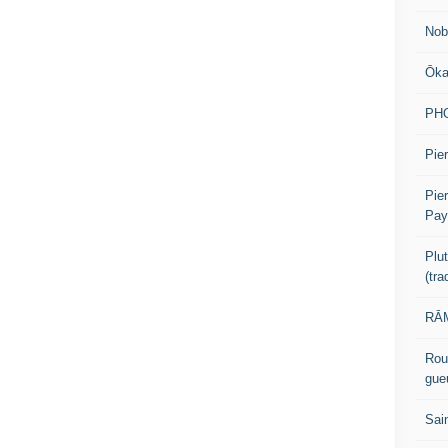
Nob
Ōk
PH
Pier
Pie
Pay
Plu
(tr
RĀM
Rou
gue
Sai