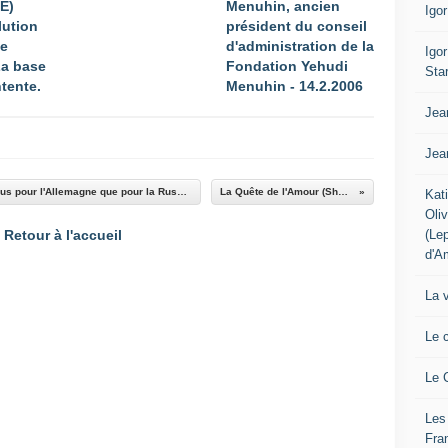
E)
Menuhin, ancien
Igo
lution
président du conseil
ue
d'administration de la
Igo
La base
Fondation Yehudi
Sta
tente.
Menuhin - 14.2.2006
Jea
Jea
Andrey Fursov : Gorbatchev a fait beaucoup plus pour l'Allemagne que pour la Russie. (Club d'Izborsk, 15 octobre 2020)
La Quête de l'Amour (Shams de Tabriz)
Kat
Oli
(Le
Retour à l'accueil
d'A
La 
Le 
Le 
Les
Fra