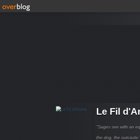
Le Fil d'A
"Sages see with an eq
the dog, the outcaste." B