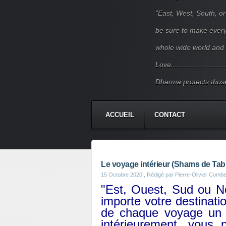
"East, West, South, or
be sure to make every j
whole wide world and 
Love.......................
Dharma protects those
ACCUEIL
CONTACT
Le voyage intérieur (Shams de Tabr
15 Octobre 2020
, Rédigé par Pierre-Olivier Combe
"Est, Ouest, Sud ou No
importe votre destinati
de chaque voyage un v
intérieurement, vous 