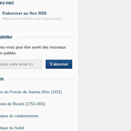
ez-moi
S'abonner au flux RSS
https://pocombelles.over-blog.com/rss
letter
ez-vous pour être averti des nouveaux
es publiés.
es
es du Procès de Jeanne d'Arc (1431)
oine de Rivarol (1753-1801)
ropos du créationnisme
tique du Soleil