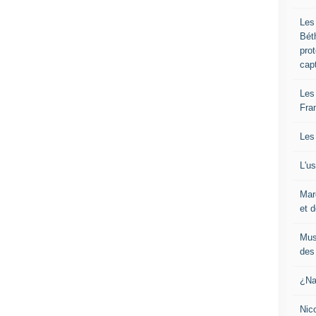
Les
Bét
pro
cap
Les
Fra
Les
L'u
Mar
et d
Mus
des 
¿Na
Nic