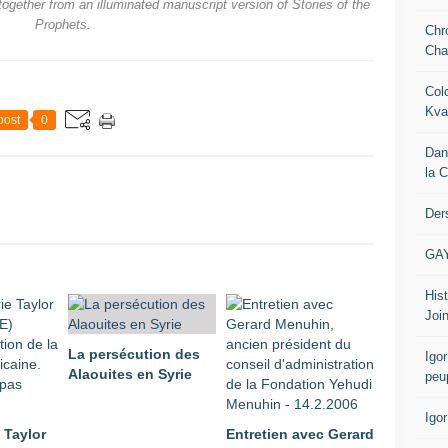
 together from an illuminated manuscript version of Stories of the
Prophets.
Chr
Cha
Col
Kva
post
0
Dan
la 
Der
GA
Hist
Join
La persécution des
Igor
Alaouites en Syrie
peu
Igo
 Taylor
Entretien avec Gerard