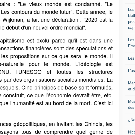
aire : "Le vieux monde est condamné. "Le
Les
 Les contours du monde futur". Cette année, le
Bét
 Wijkman, a fait une déclaration : "2020 est la
pro
t le début d'un nouvel ordre mondial".
cap
apitalisme est exclu parce qu'il est dans une
Les
Fra
nsactions financières sont des spéculations et
 les propositions sur ce que sera le monde. Il
Les
-naturelle pour le monde. L'idéologie est
L'ONU, l'UNESCO et toutes les structures
L'u
s par des organisations sociales mondiales. La
Mar
lesquels. Cinq principes de base sont formulés,
et d
construit, ce que l'économie devrait être, etc.
 que l'humanité est au bord de la mort. C'est ici
Mus
des 
¿Na
es géopolitiques, en invitant les Chinois, les
ssayons tous de comprendre quel genre de
Nic