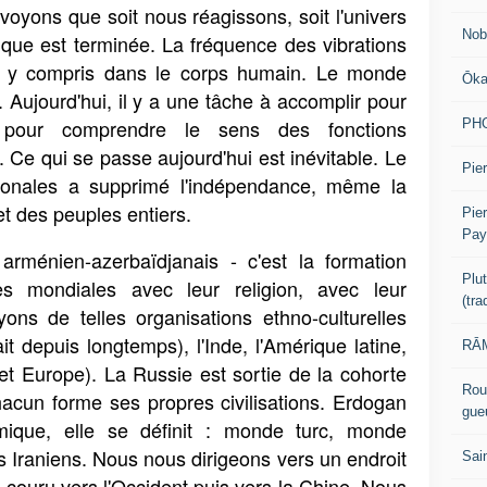
voyons que soit nous réagissons, soit l'univers
Nob
ntique est terminée. La fréquence des vibrations
, y compris dans le corps humain. Le monde
Ōk
 Aujourd'hui, il y a une tâche à accomplir pour
 pour comprendre le sens des fonctions
PH
 Ce qui se passe aujourd'hui est inévitable. Le
Pier
ionales a supprimé l'indépendance, même la
 des peuples entiers.
Pie
Pay
t arménien-azerbaïdjanais - c'est la formation
Plu
lles mondiales avec leur religion, avec leur
(tr
ns de telles organisations ethno-culturelles
ait depuis longtemps), l'Inde, l'Amérique latine,
RĀM
et Europe). La Russie est sortie de la cohorte
Rou
hacun forme ses propres civilisations. Erdogan
gue
lamique, elle se définit : monde turc, monde
s Iraniens. Nous nous dirigeons vers un endroit
Sai
couru vers l'Occident puis vers la Chine. Nous