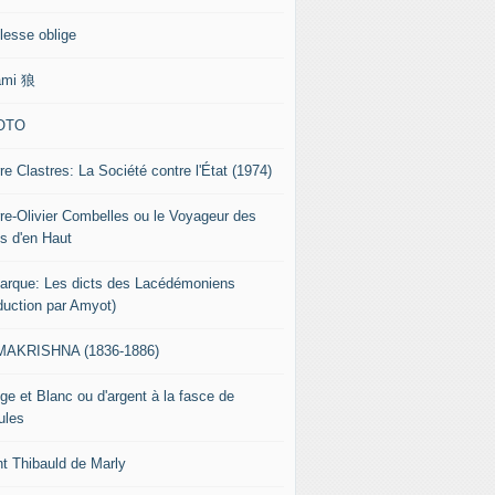
lesse oblige
ami 狼
OTO
re Clastres: La Société contre l'État (1974)
rre-Olivier Combelles ou le Voyageur des
s d'en Haut
tarque: Les dicts des Lacédémoniens
aduction par Amyot)
AKRISHNA (1836-1886)
ge et Blanc ou d'argent à la fasce de
ules
nt Thibauld de Marly