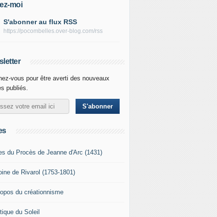
ez-moi
S'abonner au flux RSS
https://pocombelles.over-blog.com/rss
letter
ez-vous pour être averti des nouveaux
es publiés.
es
es du Procès de Jeanne d'Arc (1431)
oine de Rivarol (1753-1801)
ropos du créationnisme
tique du Soleil