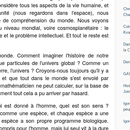
considère tous les aspects de la vie humaine, et
Chr
ité (nous regardons dans l'espace), nous
Cha
e de compréhension du monde. Nous voyons
 niveau mondial, voire cosmosplanétaire : le
Col
Kva
et le problème intellectuel. Et tout le reste est
Dan
la 
nde. Comment imaginer l'histoire de notre
que particules de l'univers global ? Comme un
Der
rre, l'univers ? Croyons-nous toujours qu'il y a
GA
e et que tout dans le monde s'est envolé par
mathématicien ne peut calculer, sur la base de
Hist
mment tout cela a pu arriver par hasard.
Join
Igor
ui est donné à l'homme, quel est son sens ?
peu
it comme une espèce, et chaque espèce a une
 espèce a son propre programme biologique.
Igo
ompris pour l'homme, mais lui seul vit à la dure