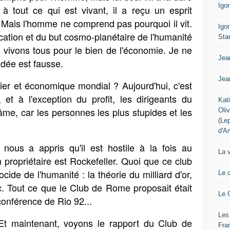
Igo
 à tout ce qui est vivant, il a reçu un esprit
el. Mais l'homme ne comprend pas pourquoi il vit.
Igo
cation et du but cosmo-planétaire de l'humanité
Sta
 vivons tous pour le bien de l'économie. Je ne
Jea
idée est fausse.
Jea
ier et économique mondial ? Aujourd'hui, c'est
, et à l'exception du profit, les dirigeants du
Kat
âme, car les personnes les plus stupides et les
Oli
(Le
d'A
ous a appris qu'il est hostile à la fois au
La 
 propriétaire est Rockefeller. Quoi que ce club
nocide de l'humanité : la théorie du milliard d'or,
Le 
c. Tout ce que le Club de Rome proposait était
Le 
conférence de Rio 92...
Les
Et maintenant, voyons le rapport du Club de
Fra