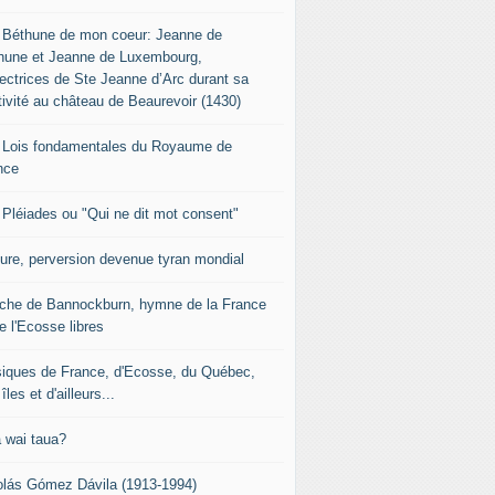
 Béthune de mon coeur: Jeanne de
hune et Jeanne de Luxembourg,
tectrices de Ste Jeanne d’Arc durant sa
tivité au château de Beaurevoir (1430)
 Lois fondamentales du Royaume de
nce
 Pléiades ou "Qui ne dit mot consent"
sure, perversion devenue tyran mondial
che de Bannockburn, hymne de la France
e l'Ecosse libres
iques de France, d'Ecosse, du Québec,
îles et d'ailleurs...
 wai taua?
olás Gómez Dávila (1913-1994)