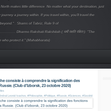
 North makes little difference. No matter what your destination, just
ourney a journey within. If you travel within, you’ll travel the
beyond." . Shams of Tabriz, Rule 9 of
.................... Dharmo Rakshati Rakshitah ( धर्मो रक्षति रक्षितः): "The
 who protect it." (Mahabharata)
che consiste à comprendre la signification des
Russie. (Club d'Izborsk, 23 octobre 2020)
lles
néral Leonid Ivashov
,
#Philosophie
,
#Politique
,
#Russie
,
#Sciences
,
#Société