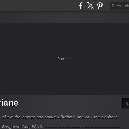
Publicité
riane
ual eye the learned and cultured Brahmin, the cow, the elephant,
hagavad-Gita, IV, 18. -----------------------------------------------------