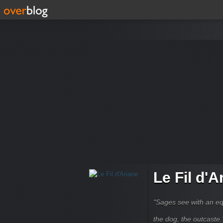
Le Fil d'A
"Sages see with an eq
the dog, the outcaste." B