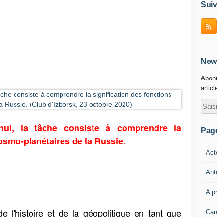
Suiv
News
Abonn
articl
hui, la tâche consiste à comprendre la
Pag
cosmo-planétaires de la Russie.
Act
Ant
A p
e l'histoire et de la géopolitique en tant que
Can