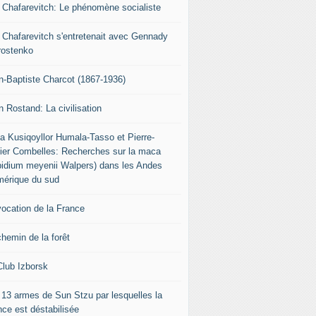
r Chafarevitch: Le phénomène socialiste
r Chafarevitch s'entretenait avec Gennady
rostenko
n-Baptiste Charcot (1867-1936)
n Rostand: La civilisation
ia Kusiqoyllor Humala-Tasso et Pierre-
vier Combelles: Recherches sur la maca
pidium meyenii Walpers) dans les Andes
mérique du sud
vocation de la France
chemin de la forêt
Club Izborsk
 13 armes de Sun Stzu par lesquelles la
nce est déstabilisée