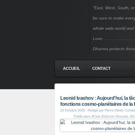
"East, West, South, or
be sure to make every j
whole wide world and 
Love.......................
Dharma protects those
ACCUEIL
CONTACT
Leonid Ivashov : Aujourd'hui, la tâ
fonctions cosmo-planétaires de la 
23 Octobre 2020
, Rédigé par Pierre-Olivier Combe
Publié dans
#Club d'Izborsk (Russie)
,
#Gé