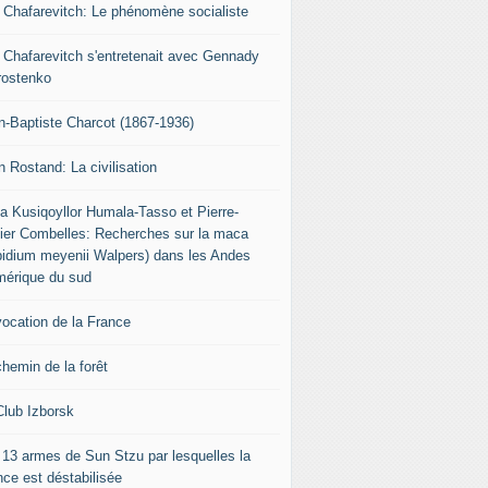
r Chafarevitch: Le phénomène socialiste
r Chafarevitch s'entretenait avec Gennady
rostenko
n-Baptiste Charcot (1867-1936)
n Rostand: La civilisation
ia Kusiqoyllor Humala-Tasso et Pierre-
vier Combelles: Recherches sur la maca
pidium meyenii Walpers) dans les Andes
mérique du sud
vocation de la France
chemin de la forêt
Club Izborsk
 13 armes de Sun Stzu par lesquelles la
nce est déstabilisée