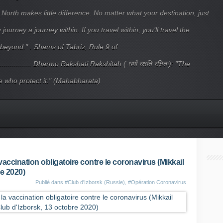
 North makes little difference. No matter what your destination, just
ourney a journey within. If you travel within, you’ll travel the
beyond." . Shams of Tabriz, Rule 9 of
.................... Dharmo Rakshati Rakshitah ( धर्मो रक्षति रक्षितः): "The
 who protect it." (Mahabharata)
accination obligatoire contre le coronavirus (Mikkail
re 2020)
Publié dans
#Club d'Izborsk (Russie)
,
#Opération Coronavirus