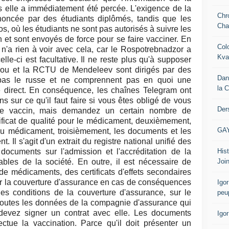
is elle a immédiatement été percée. L'exigence de la
Chr
nnoncée par des étudiants diplômés, tandis que les
Cha
, où les étudiants ne sont pas autorisés à suivre les
n et sont envoyés de force pour se faire vacciner. En
Col
'a rien à voir avec cela, car le Rospotrebnadzor a
Kva
e-ci est facultative. Il ne reste plus qu'à supposer
oscou et la RCTU de Mendeleev sont dirigés par des
Dan
pas le russe et ne comprennent pas en quoi une
la 
e direct. En conséquence, les chaînes Telegram ont
s sur ce qu'il faut faire si vous êtes obligé de vous
Der
 le vaccin, mais demandez un certain nombre de
ficat de qualité pour le médicament, deuxièmement,
GA
 du médicament, troisièmement, les documents et les
 Il s'agit d'un extrait du registre national unifié des
Hist
ocuments sur l'admission et l'accréditation de la
Join
lables de la société. En outre, il est nécessaire de
de médicaments, des certificats d'effets secondaires
 la couverture d'assurance en cas de conséquences
Igor
les conditions de la couverture d'assurance, sur le
peu
 toutes les données de la compagnie d'assurance qui
 devez signer un contrat avec elle. Les documents
Igo
ctue la vaccination. Parce qu'il doit présenter un