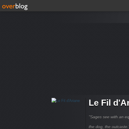
Le Fil d'A
"Sages see with an eq
the dog, the outcaste." B