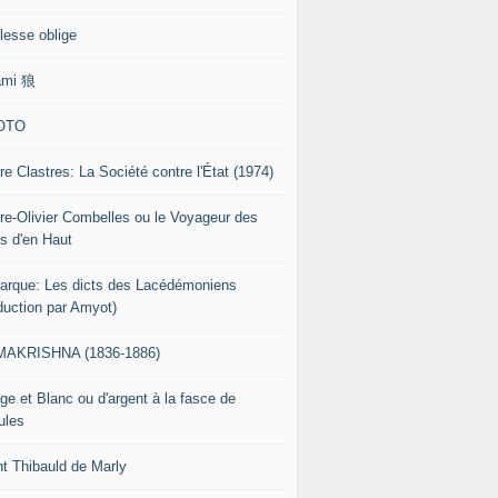
lesse oblige
ami 狼
OTO
re Clastres: La Société contre l'État (1974)
rre-Olivier Combelles ou le Voyageur des
s d'en Haut
tarque: Les dicts des Lacédémoniens
aduction par Amyot)
AKRISHNA (1836-1886)
ge et Blanc ou d'argent à la fasce de
ules
nt Thibauld de Marly