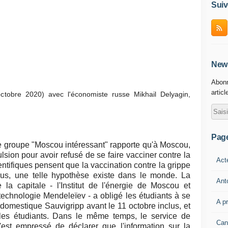
Suiv
News
Abonn
articl
 octobre 2020) avec l'économiste russe Mikhail Delyagin,
Pag
le groupe "Moscou intéressant" rapporte qu'à Moscou,
sion pour avoir refusé de se faire vacciner contre la
Act
ntifiques pensent que la vaccination contre la grippe
irus, une telle hypothèse existe dans le monde. La
Ant
 la capitale - l'Institut de l'énergie de Moscou et
 technologie Mendeleïev - a obligé les étudiants à se
A p
domestique Sauvigripp avant le 11 octobre inclus, et
 les étudiants. Dans le même temps, le service de
Can
 s'est empressé de déclarer que l'information sur la