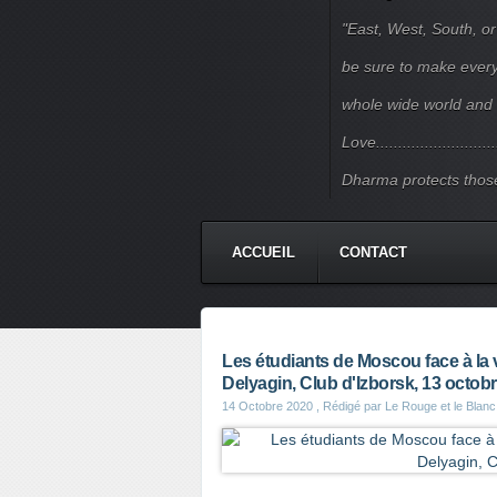
"East, West, South, or
be sure to make every j
whole wide world and 
Love.......................
Dharma protects those
ACCUEIL
CONTACT
Les étudiants de Moscou face à la v
Delyagin, Club d'Izborsk, 13 octob
14 Octobre 2020
, Rédigé par Le Rouge et le Blanc