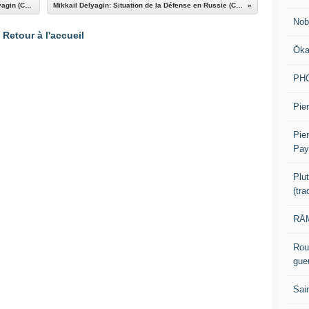
Entretien avec l'économiste russe Mikhail Delyagin (Club d'Izborsk, 13 octobre 2020)
Mikkail Delyagin: Situation de la Défense en Russie (Club d'Izborsk, 14 octobre 2020)
Nob
Retour à l'accueil
Ōk
PH
Pier
Pie
Pay
Plu
(tr
RĀM
Rou
gue
Sai