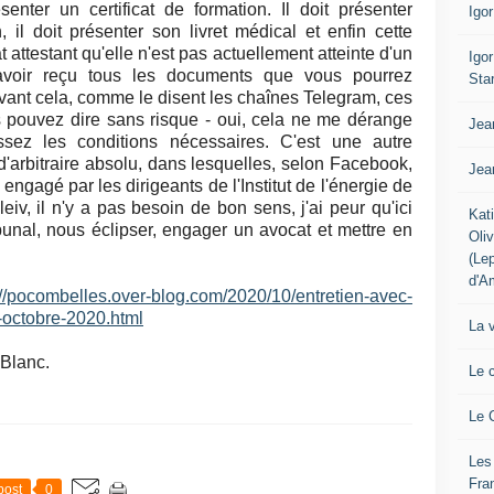
ésenter un certificat de formation. Il doit présenter
Igo
, il doit présenter son livret médical et enfin cette
t attestant qu'elle n'est pas actuellement atteinte d'un
Igo
 avoir reçu tous les documents que vous pourrez
Sta
Avant cela, comme le disent les chaînes Telegram, ces
 pouvez dire sans risque - oui, cela ne me dérange
Jea
ssez les conditions nécessaires. C'est une autre
d'arbitraire absolu, dans lesquelles, selon Facebook,
Jea
engagé par les dirigeants de l'Institut de l'énergie de
, il n'y a pas besoin de bon sens, j'ai peur qu'ici
Kat
bunal, nous éclipser, engager un avocat et mettre en
Oli
(Le
d'A
://pocombelles.over-blog.com/2020/10/entretien-avec-
-octobre-2020.html
La 
 Blanc.
Le 
Le 
Les
Fra
post
0