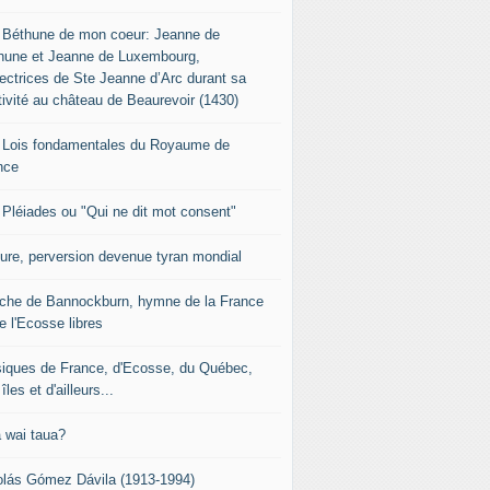
 Béthune de mon coeur: Jeanne de
hune et Jeanne de Luxembourg,
tectrices de Ste Jeanne d’Arc durant sa
tivité au château de Beaurevoir (1430)
 Lois fondamentales du Royaume de
nce
 Pléiades ou "Qui ne dit mot consent"
sure, perversion devenue tyran mondial
che de Bannockburn, hymne de la France
e l'Ecosse libres
iques de France, d'Ecosse, du Québec,
îles et d'ailleurs...
 wai taua?
olás Gómez Dávila (1913-1994)