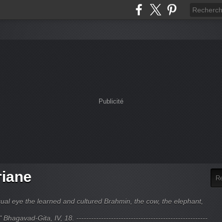
Publicité
riane
ual eye the learned and cultured Brahmin, the cow, the elephant,
hagavad-Gita, IV, 18. -----------------------------------------------------