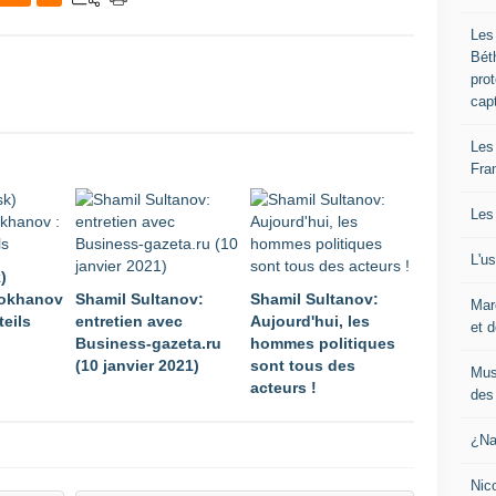
Les
Bét
pro
cap
Les
Fra
Les
L'u
)
rokhanov
Shamil Sultanov:
Shamil Sultanov:
Mar
teils
entretien avec
Aujourd'hui, les
et d
Business-gazeta.ru
hommes politiques
(10 janvier 2021)
sont tous des
Mus
acteurs !
des 
¿Na
Nic