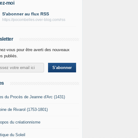
ez-moi
S'abonner au flux RSS
https://pocombelles.over-blog.com/rss
letter
ez-vous pour être averti des nouveaux
es publiés.
es
es du Procès de Jeanne d'Arc (1431)
oine de Rivarol (1753-1801)
ropos du créationnisme
tique du Soleil