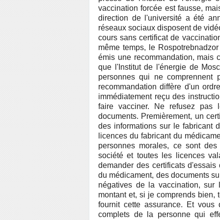
vaccination forcée est fausse, ma
direction de l'université a été a
réseaux sociaux disposent de vidéos
cours sans certificat de vaccinatio
même temps, le Rospotrebnadzor n
émis une recommandation, mais cell
que l'Institut de l'énergie de M
personnes qui ne comprennent 
recommandation diffère d'un ordr
immédiatement reçu des instruction
faire vacciner. Ne refusez pas
documents. Premièrement, un certi
des informations sur le fabricant
licences du fabricant du médicament.
personnes morales, ce sont des d
société et toutes les licences va
demander des certificats d'essais 
du médicament, des documents sur
négatives de la vaccination, sur 
montant et, si je comprends bien,
fournit cette assurance. Et vous
complets de la personne qui effe