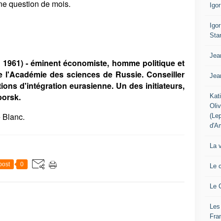
une question de mois.
Igo
Igo
Sta
Jea
 1961) - éminent économiste, homme politique et
 l'Académie des sciences de Russie. Conseiller
Jea
ions d'intégration eurasienne. Un des initiateurs,
borsk.
Kat
Oli
e Blanc.
(Le
d'A
La 
post
0
Le 
Le 
Les
Fra