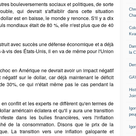
utres bouleversements sociaux et politiques, de sorte
Chr
uble, qui devrait s'affaiblir dans cette situation
Cha
dollar est en baisse, le monde y renonce. S'il y a dix
culs mondiaux était de 80 %, elle n'est plus que de 40
Col
Kva
truit avec succès une défense économique et a déjà
Dan
-à-vis des États-Unis, il en va de même pour l'Union
la 
Der
 choc en Amérique ne devrait avoir un impact négatif
 négatif sur le dollar, car déjà maintenant le déficit
GA
 de 30%, ce qui n'était même pas le cas pendant la
Hist
Join
en conflit et les experts ne diffèrent qu'en termes de
Igor
ollar américain éclatera et qu'il y aura une transition
peu
ifeste dans les bulles financières, vers l'inflation
rché de la consommation. Disons que le prix de la
Igo
e. La transition vers une inflation galopante et