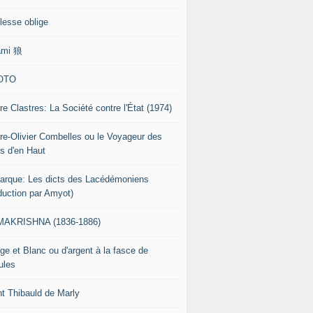
lesse oblige
ami 狼
OTO
re Clastres: La Société contre l'État (1974)
rre-Olivier Combelles ou le Voyageur des
s d'en Haut
tarque: Les dicts des Lacédémoniens
aduction par Amyot)
AKRISHNA (1836-1886)
ge et Blanc ou d'argent à la fasce de
ules
nt Thibauld de Marly