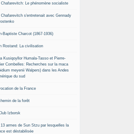
r Chafarevitch: Le phénomène socialiste
r Chafarevitch s'entretenait avec Gennady
rostenko
n-Baptiste Charcot (1867-1936)
n Rostand: La civilisation
ia Kusiqoyllor Humala-Tasso et Pierre-
vier Combelles: Recherches sur la maca
pidium meyenii Walpers) dans les Andes
mérique du sud
vocation de la France
chemin de la forêt
Club Izborsk
 13 armes de Sun Stzu par lesquelles la
nce est déstabilisée