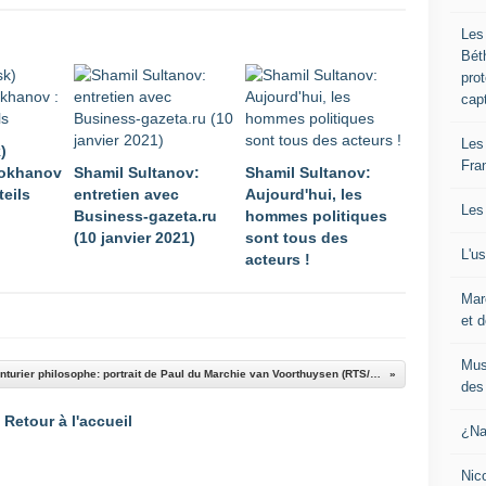
Les
Bét
pro
cap
Les
)
Fra
rokhanov
Shamil Sultanov:
Shamil Sultanov:
teils
entretien avec
Aujourd'hui, les
Les
Business-gazeta.ru
hommes politiques
(10 janvier 2021)
sont tous des
L'u
acteurs !
Mar
et d
Mus
La folle vie d'un aventurier philosophe: portrait de Paul du Marchie van Voorthuysen (RTS/Passe moi les jumelles)
des 
Retour à l'accueil
¿Na
Nic