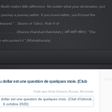
 North makes little difference. No matter what your destination, just
ourney a journey within. If you travel within, you’ll travel the
beyond." . Shams of Tabriz, Rule 9 of
.................... Dharmo Rakshati Rakshitah ( धर्मो रक्षति रक्षितः): "The
 who protect it." (Mahabharata)
 dollar est une question de quelques mois. (Club
Publié dans
#Club d'Izborsk (Russie)
,
#Economie