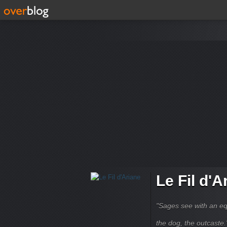
Le Fil d'A
"Sages see with an eq
the dog, the outcaste." B