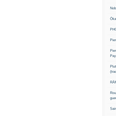
Nob
Ōk
PH
Pier
Pie
Pay
Plu
(tr
RĀM
Rou
gue
Sai