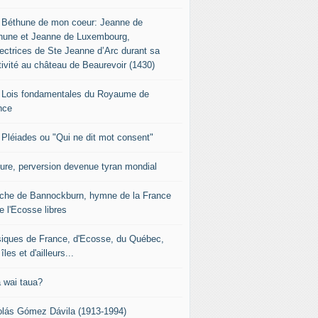
 Béthune de mon coeur: Jeanne de
hune et Jeanne de Luxembourg,
tectrices de Ste Jeanne d’Arc durant sa
tivité au château de Beaurevoir (1430)
 Lois fondamentales du Royaume de
nce
 Pléiades ou "Qui ne dit mot consent"
sure, perversion devenue tyran mondial
che de Bannockburn, hymne de la France
e l'Ecosse libres
iques de France, d'Ecosse, du Québec,
îles et d'ailleurs...
 wai taua?
olás Gómez Dávila (1913-1994)