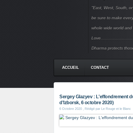
"East, West, South, or
be sure to make every j
whole wide world and 
Love.......................
Dharma protects those
ACCUEIL
CONTACT
Sergey Glazyev : L'effondrement du
d'Izborsk, 6 octobre 2020)
6 Octobre 2020
, Rédigé par Le Rouge et le Blanc