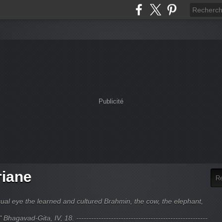
Publicité
riane
ual eye the learned and cultured Brahmin, the cow, the elephant,
hagavad-Gita, IV, 18. -----------------------------------------------------