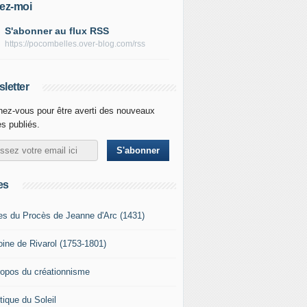
ez-moi
S'abonner au flux RSS
https://pocombelles.over-blog.com/rss
letter
ez-vous pour être averti des nouveaux
es publiés.
es
es du Procès de Jeanne d'Arc (1431)
oine de Rivarol (1753-1801)
ropos du créationnisme
tique du Soleil