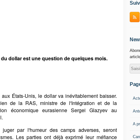
Suiv
News
Abonn
articl
 du dollar est une question de quelques mois.
Pag
 aux États-Unis, le dollar va inévitablement baisser.
Act
ien de la RAS, ministre de l'Intégration et de la
ion économique eurasienne Sergei Glazyev au
Ant
l.
A p
n juger par l'humeur des camps adverses, seront
mes. Les parties ont déjà exprimé leur méfiance
Can