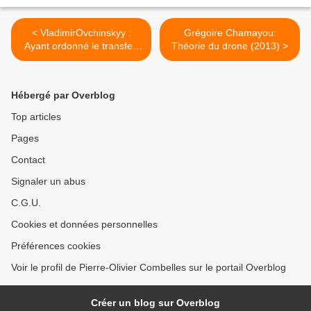
< VladimirOvchinskyy :
Grégoire Chamayou:
Ayant ordonné le transfert
Théorie du drone (2013) >
du pouvoir, Trump ne va
pas renoncer à ce pouvoir.
(Club d'Izborsk, 24
Hébergé par Overblog
novembre 2020)
Top articles
Pages
Contact
Signaler un abus
C.G.U.
Cookies et données personnelles
Préférences cookies
Voir le profil de Pierre-Olivier Combelles sur le portail Overblog
Créer un blog sur Overblog