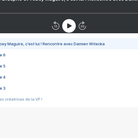
bey Maguire, c'est lui ! Rencontre avec Damien Witecka
e 6
e 5
e 4
e 3
s créatrices de la VF !
e 2
e 1
e Mektoub My Love arrive enfin ! Rencontre avec Shaïn Boumedine et Sal