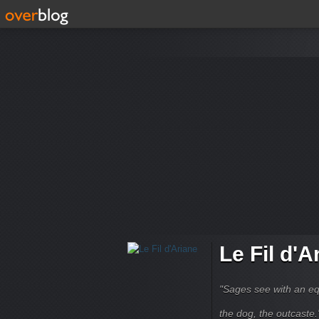
Le Fil d'A
"Sages see with an eq
the dog, the outcaste." B