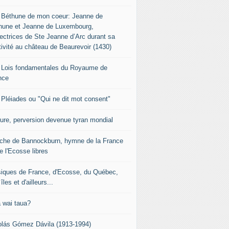
 Béthune de mon coeur: Jeanne de
hune et Jeanne de Luxembourg,
tectrices de Ste Jeanne d’Arc durant sa
tivité au château de Beaurevoir (1430)
 Lois fondamentales du Royaume de
nce
 Pléiades ou "Qui ne dit mot consent"
sure, perversion devenue tyran mondial
che de Bannockburn, hymne de la France
e l'Ecosse libres
iques de France, d'Ecosse, du Québec,
îles et d'ailleurs...
 wai taua?
olás Gómez Dávila (1913-1994)