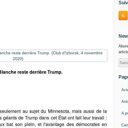
Suiv
News
Abonn
articl
Blanche reste derrière Trump.
Pag
Act
Ant
seulement au sujet du Minnesota, mais aussi de la
A p
éants de Trump dans cet État ont fait leur travail :
aux bat son plein, et l'avantage des démocrates en
Can