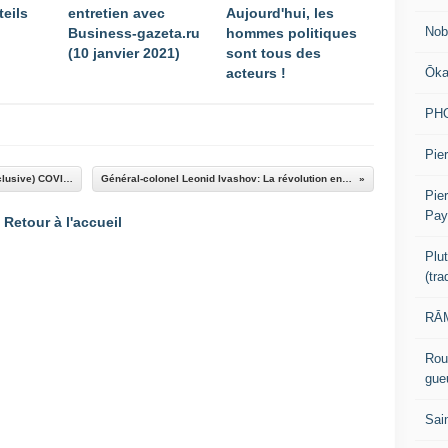
teils
entretien avec
Aujourd'hui, les
Nob
Business-gazeta.ru
hommes politiques
(10 janvier 2021)
sont tous des
Ōk
acteurs !
PH
Pier
Gestion de la crise du (ou de la, en écriture inclusive) COVID en BD, par DONG/levilainpetitcanard.be
Général-colonel Leonid Ivashov: La révolution en Russie est inévitable (2 mars 2011)
Pie
Pay
Retour à l'accueil
Plu
(tr
RĀM
Rou
gue
Sai