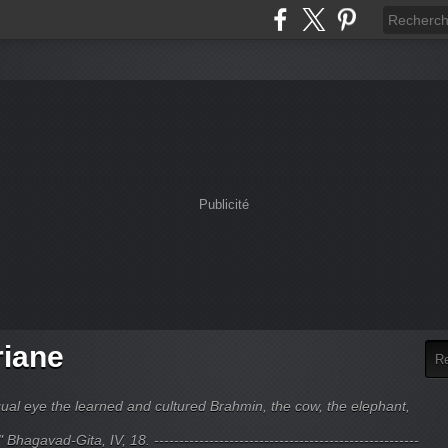
Publicité
riane
ual eye the learned and cultured Brahmin, the cow, the elephant,
hagavad-Gita, IV, 18. -----------------------------------------------------