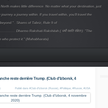
 North makes little difference. No matter what your destination, just
ourney a journey within. If you travel within, you’ll travel the
beyond." . Shams of Tabriz, Rule 9 of
.................... Dharmo Rakshati Rakshitah ( धर्मो रक्षति रक्षितः): "The
 who protect it." (Mahabharata)
nche reste derrière Trump. (Club d'Izborsk, 4
c
Publié dans
#Club d'Izborsk (Russie)
,
#Politique
,
#Russie
,
#USA