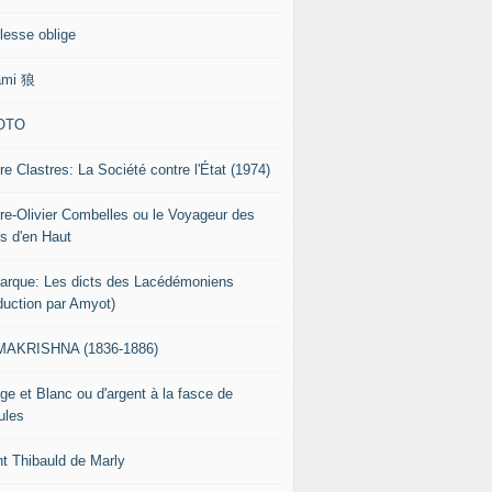
lesse oblige
ami 狼
OTO
re Clastres: La Société contre l'État (1974)
rre-Olivier Combelles ou le Voyageur des
s d'en Haut
tarque: Les dicts des Lacédémoniens
aduction par Amyot)
AKRISHNA (1836-1886)
ge et Blanc ou d'argent à la fasce de
ules
nt Thibauld de Marly