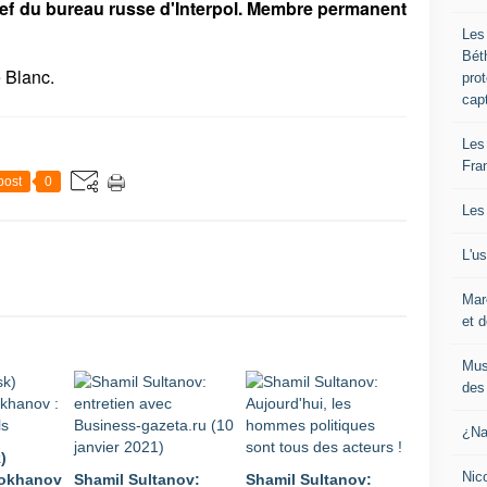
ef du bureau russe d'Interpol. Membre permanent
Les
Bét
e Blanc.
pro
cap
Les
Fra
post
0
Les
L'u
Mar
et d
Mus
des 
¿Na
)
Nic
rokhanov
Shamil Sultanov:
Shamil Sultanov: