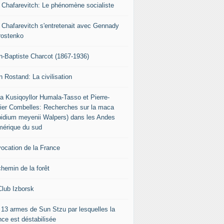
r Chafarevitch: Le phénomène socialiste
r Chafarevitch s'entretenait avec Gennady
rostenko
n-Baptiste Charcot (1867-1936)
n Rostand: La civilisation
ia Kusiqoyllor Humala-Tasso et Pierre-
vier Combelles: Recherches sur la maca
pidium meyenii Walpers) dans les Andes
mérique du sud
vocation de la France
chemin de la forêt
Club Izborsk
 13 armes de Sun Stzu par lesquelles la
nce est déstabilisée