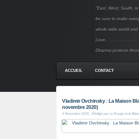
"East, West, South, or
be sure to make every j
whole wide world and 
Love.......................
Dharma protects those
ACCUEIL
CONTACT
Vladimir Ovchinsky : La Maison Bla
novembre 2020)
4 Novembre 2020
, Rédigé par Le Rouge et le Blan