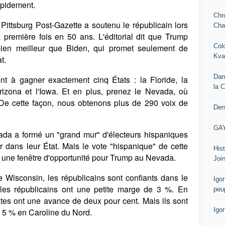
apidement.
Chr
 Pittsburg Post-Gazette a soutenu le républicain lors
Cha
la première fois en 50 ans. L'éditorial dit que Trump
Col
t bien meilleur que Biden, qui promet seulement de
Kva
t.
Dan
t à gagner exactement cinq États : la Floride, la
la 
rizona et l'Iowa. Et en plus, prenez le Nevada, où
 De cette façon, nous obtenons plus de 290 voix de
Der
GA
ada a formé un "grand mur" d'électeurs hispaniques
dans leur État. Mais le vote "hispanique" de cette
Hist
re une fenêtre d'opportunité pour Trump au Nevada.
Join
e Wisconsin, les républicains sont confiants dans le
Igor
 les républicains ont une petite marge de 3 %. En
peu
ates ont une avance de deux pour cent. Mais ils sont
Igo
 5 % en Caroline du Nord.