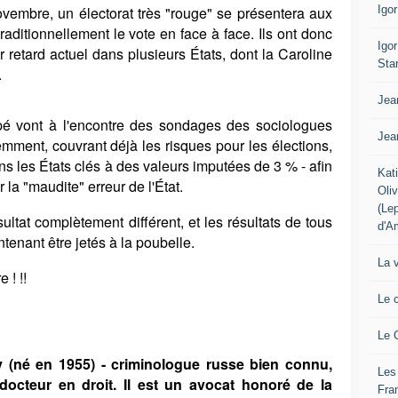
Igo
ovembre, un électorat très "rouge" se présentera aux
raditionnellement le vote en face à face. Ils ont donc
Igo
r retard actuel dans plusieurs États, dont la Caroline
Sta
.
Jea
cipé vont à l'encontre des sondages des sociologues
Jea
emment, couvrant déjà les risques pour les élections,
ns les États clés à des valeurs imputées de 3 % - afin
Kat
r la "maudite" erreur de l'État.
Oli
(Le
ltat complètement différent, et les résultats de tous
d'A
enant être jetés à la poubelle.
La 
 ! !!
Le 
Le 
 (né en 1955) - criminologue russe bien connu,
Les
, docteur en droit. Il est un avocat honoré de la
Fra