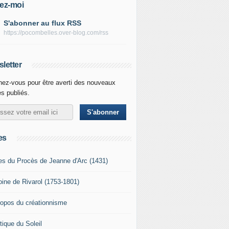
ez-moi
S'abonner au flux RSS
https://pocombelles.over-blog.com/rss
letter
ez-vous pour être averti des nouveaux
es publiés.
es
es du Procès de Jeanne d'Arc (1431)
oine de Rivarol (1753-1801)
ropos du créationnisme
tique du Soleil