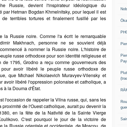
e Russie, devient l'inspirateur idéologique du
Nob
é par Hetman Bogdan Khmelnitsky, pour lequel il est
 de terribles tortures et finalement fusillé par les
Ōk
PH
de la Russie noire. Comme l'a écrit le remarquable
adimir Makhnach, personne ne se souvient déjà
Pier
 commencé à nommer la Russie noire. L'histoire de
 peuple russe orthodoxe pour son identité religieuse et
Pie
Pay
nion de 1795, Grodno a reçu comme gouverneurs des
 pour avoir libéré le peuple russe orthodoxe de
Plu
ique, que Michael Nikolaevich Muravyev-Vilensky et
(tr
r avoir libéré l'oppression polonaise et catholique, a
ns à la Douma d'État.
RĀM
 l'occasion de rappeler la Vilna russe, qui, sans les
Rou
a proximité de l'Ouest catholique, aurait pu devenir la
gue
380, en la fête de la Nativité de la Sainte Vierge
oulikovo. C'est pourquoi le jour de la victoire de
Sai
de la Russie orientale et occidentale, de Moscou, de