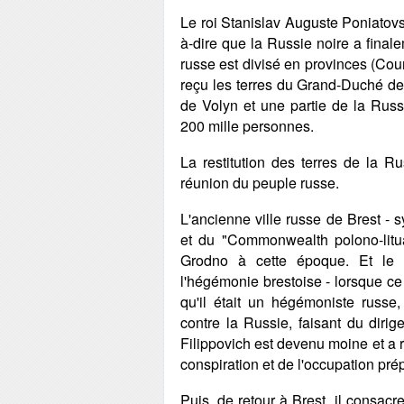
Le roi Stanislav Auguste Poniatov
à-dire que la Russie noire a finalem
russe est divisé en provinces (Cou
reçu les terres du Grand-Duché de 
de Volyn et une partie de la Russ
200 mille personnes.
La restitution des terres de la R
réunion du peuple russe.
L'ancienne ville russe de Brest - 
et du "Commonwealth polono-litua
Grodno à cette époque. Et le s
l'hégémonie brestoise - lorsque ce
qu'il était un hégémoniste russe,
contre la Russie, faisant du diri
Filippovich est devenu moine et a r
conspiration et de l'occupation prép
Puis, de retour à Brest, il consacre 