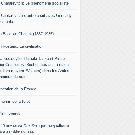
r Chafarevitch: Le phénomène socialiste
r Chafarevitch s'entretenait avec Gennady
rostenko
n-Baptiste Charcot (1867-1936)
n Rostand: La civilisation
ia Kusiqoyllor Humala-Tasso et Pierre-
vier Combelles: Recherches sur la maca
pidium meyenii Walpers) dans les Andes
mérique du sud
vocation de la France
chemin de la forêt
Club Izborsk
 13 armes de Sun Stzu par lesquelles la
nce est déstabilisée