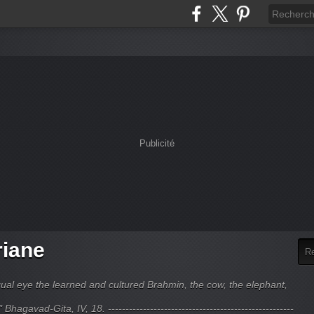
Publicité
riane
ual eye the learned and cultured Brahmin, the cow, the elephant,
hagavad-Gita, IV, 18. -----------------------------------------------------