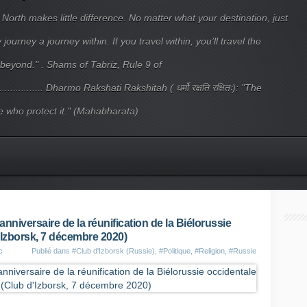
 North makes little difference. No matter what your destination, just
ourney a journey within. If you travel within, you’ll travel the
beyond." . Shams of Tabriz, Rule 9 of
.................... Dharmo Rakshati Rakshitah ( धर्मो रक्षति रक्षितः): "The
 who protect it." (Mahabharata)
anniversaire de la réunification de la Biélorussie
'Izborsk, 7 décembre 2020)
c
Publié dans
#Club d'Izborsk (Russie)
,
#Politique
,
#Religion
,
#Russie