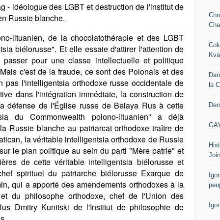
 - idéologue des LGBT et destruction de l'institut de
Chr
e en Russie blanche.
Cha
-lituanien, de la chocolatothérapie et des LGBT
Col
sia biélorusse". Et elle essaie d'attirer l'attention de
Kva
 passer pour une classe intellectuelle et politique
ais c'est de la fraude, ce sont des Polonais et des
Dan
 pas l'intelligentsia orthodoxe russe occidentale de
la 
ive dans l'intégration immédiate, la construction de
 la défense de l'Église russe de Belaya Rus à cette
Der
ntsia du Commonwealth polono-lituanien" a déjà
GA
la Russie blanche au patriarcat orthodoxe traître de
atican, la véritable intelligentsia orthodoxe de Russie
Hist
ur le plan politique au sein du parti "Mère patrie" et
Join
res de cette véritable intelligentsia biélorusse et
chef spirituel du patriarche biélorusse Exarque de
Igor
min, qui a apporté des amendements orthodoxes à la
peu
, et du philosophe orthodoxe, chef de l'Union des
Igo
s Dmitry Kunitski de l'Institut de philosophie de
s.