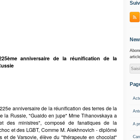
Suiv
News
Abonn
articl
225ème anniversaire de la réunification de la
Russie
Pag
Act
25e anniversaire de la réunification des terres de la
Ant
 de la Russie, "Guaido en jupe" Mme Tihanovskaya a
et des ministres", composé de fanatiques de la
A p
e choc et des LGBT, Comme M. Alekhnovich - diplômé
 et de Varsovie, élève du "thérapeute en chocolat"
Can