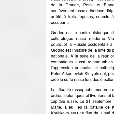
de la Grande, Petite et Blanch
soulèvement russe orthodoxe dirig
arrêté à trois reprises, soumis à
occupants.
Grodno est le centre historique 
culturologue russe moderne Vl
pourquoi la Russie occidentale a
Grodno est l'histoire de la lutte du
nationale. À la suite de la réu
combattants aussi remarquables
l'oppression polonaise et cathol
Peter Arkadievich Stolypin qui, pou
créé la curie russe lors des électio
La Lituanie russophobe moderne est
ordres teutoniques et livoniens et l
capitale russe. Le 21 septembre 1
Marie, a eu lieu la bataille de K
Koulikovo est une fête de l'unité 