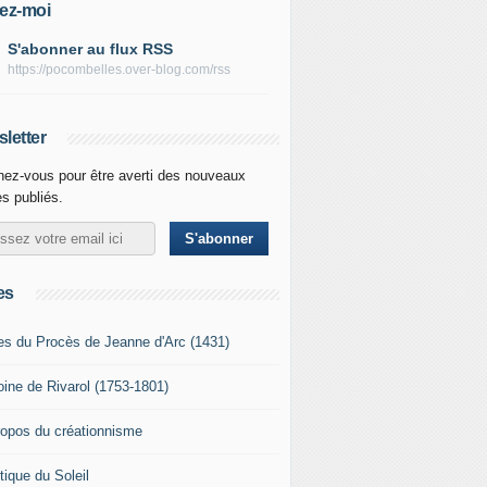
ez-moi
S'abonner au flux RSS
https://pocombelles.over-blog.com/rss
letter
ez-vous pour être averti des nouveaux
es publiés.
es
es du Procès de Jeanne d'Arc (1431)
oine de Rivarol (1753-1801)
ropos du créationnisme
tique du Soleil