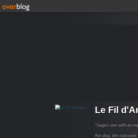
Le Fil d'A
"Sages see with an eq
the dog, the outcaste." B