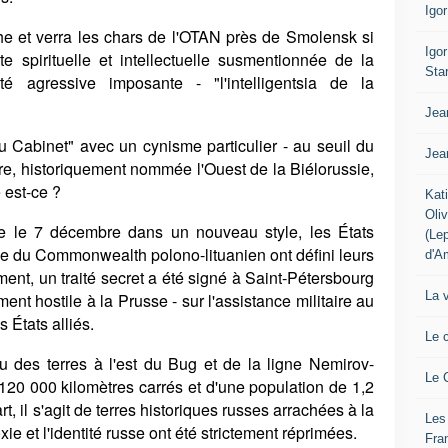
Igo
e et verra les chars de l'OTAN près de Smolensk si
Igo
ite spirituelle et intellectuelle susmentionnée de la
Sta
 agressive imposante - "l'intelligentsia de la
Jea
u Cabinet" avec un cynisme particulier - au seuil du
Jea
ire, historiquement nommée l'Ouest de la Biélorussie,
 est-ce ?
Kat
Oli
re le 7 décembre dans un nouveau style, les États
(Le
ème du Commonwealth polono-lituanien ont défini leurs
d'A
nt, un traité secret a été signé à Saint-Pétersbourg
La 
ment hostile à la Prusse - sur l'assistance militaire au
s États alliés.
Le 
 des terres à l'est du Bug et de la ligne Nemirov-
Le 
 120 000 kilomètres carrés et d'une population de 1,2
t, il s'agit de terres historiques russes arrachées à la
Les
ie et l'identité russe ont été strictement réprimées.
Fra