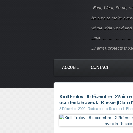
"East, West, South, or
be sure to make every j
whole wide world and 
Love.......................
Dharma protects those
ACCUEIL
CONTACT
Kirill Frolov : 8 décembre - 225ème 
occidentale avec la Russie (Club d
8 Décembre 2020
, Rédigé par Le Rouge et le Blan