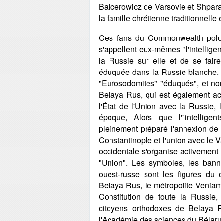
Balcerowicz de Varsovie et Shparag
la famille chrétienne traditionnell
Ces fans du Commonwealth polono
s'appellent eux-mêmes "l'intelligent
la Russie sur elle et de se faire
éduquée dans la Russie blanche. M
"Eurosodomites" "éduqués", et non
Belaya Rus, qui est également act
l'État de l'Union avec la Russie,
époque, Alors que l'"intellige
pleinement préparé l'annexion de 
Constantinople et l'union avec le V
occidentale s'organise activement s
"Union". Les symboles, les banniè
ouest-russe sont les figures du 
Belaya Rus, le métropolite Venia
Constitution de toute la Russie
citoyens orthodoxes de Belaya Ru
l'Académie des sciences du Bélaru