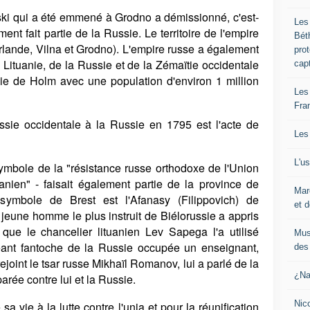
ski qui a été emmené à Grodno a démissionné, c'est-
Les
ent fait partie de la Russie. Le territoire de l'empire
Bét
rlande, Vilna et Grodno). L'empire russe a également
pro
Lituanie, de la Russie et de la Zémaïtie occidentale
cap
ie de Holm avec une population d'environ 1 million
Les
Fra
ussie occidentale à la Russie en 1795 est l'acte de
Les
L'u
symbole de la "résistance russe orthodoxe de l'Union
nien" - faisait également partie de la province de
Mar
ymbole de Brest est l'Afanasy (Filippovich) de
et d
 jeune homme le plus instruit de Biélorussie a appris
 que le chancelier lituanien Lev Sapega l'a utilisé
Mus
geant fantoche de la Russie occupée un enseignant,
des 
ejoint le tsar russe Mikhaïl Romanov, lui a parlé de la
¿Na
arée contre lui et la Russie.
Nic
sa vie à la lutte contre l'unia et pour la réunification