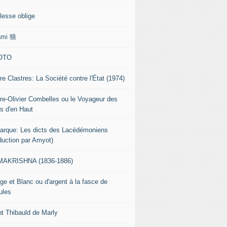
lesse oblige
ami 狼
OTO
re Clastres: La Société contre l'État (1974)
rre-Olivier Combelles ou le Voyageur des
s d'en Haut
tarque: Les dicts des Lacédémoniens
aduction par Amyot)
AKRISHNA (1836-1886)
ge et Blanc ou d'argent à la fasce de
ules
nt Thibauld de Marly