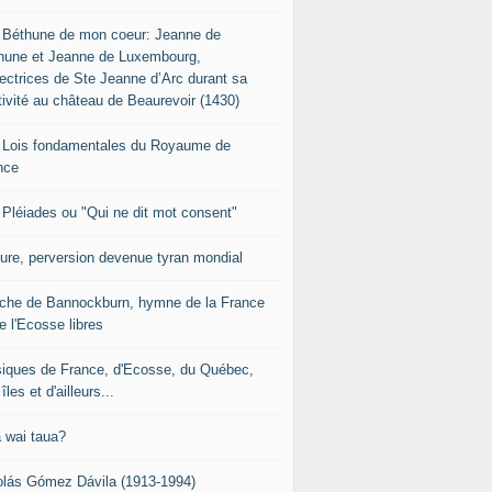
 Béthune de mon coeur: Jeanne de
hune et Jeanne de Luxembourg,
tectrices de Ste Jeanne d’Arc durant sa
tivité au château de Beaurevoir (1430)
 Lois fondamentales du Royaume de
nce
 Pléiades ou "Qui ne dit mot consent"
sure, perversion devenue tyran mondial
che de Bannockburn, hymne de la France
e l'Ecosse libres
iques de France, d'Ecosse, du Québec,
îles et d'ailleurs...
 wai taua?
olás Gómez Dávila (1913-1994)