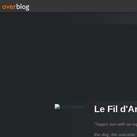
Le Fil d'A
"Sages see with an eq
the dog, the outcaste." B