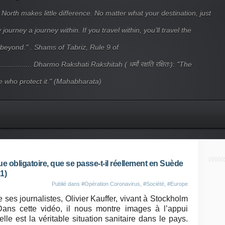
 North makes little difference. No matter what your destination, just
ourney a journey within. If you travel within, you’ll travel the
beyond." . Shams of Tabriz, Rule 9 of
.................... Dharmo Rakshati Rakshitah ( धर्मो रक्षति रक्षितः): "The
 who protect it." (Mahabharata)
 obligatoire, que se passe-t-il réellement en Suède
1)
Publié dans
#Opération Coronavirus
,
#Société
,
#Europe
 ses journalistes, Olivier Kauffer, vivant à Stockholm
Dans cette vidéo, il nous montre images à l’appui
le est la véritable situation sanitaire dans le pays.