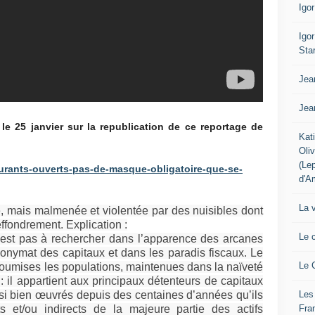
Igo
Igo
Sta
Jea
Jea
e 25 janvier sur la republication de ce reportage de
Kat
Oli
(Le
staurants-ouverts-pas-de-masque-obligatoire-que-se-
d'A
La 
e, mais malmenée et violentée par des nuisibles dont
’effondrement. Explication :
Le 
n’est pas à rechercher dans l’apparence des arcanes
anonymat des capitaux et dans les paradis fiscaux. Le
Le 
soumises les populations, maintenues dans la naïveté
: il appartient aux principaux détenteurs de capitaux
Les
t si bien œuvrés depuis des centaines d’années qu’ils
Fra
ts et/ou indirects de la majeure partie des actifs