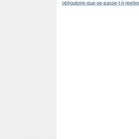
obligatoire-que-se-passe-t-il-reel