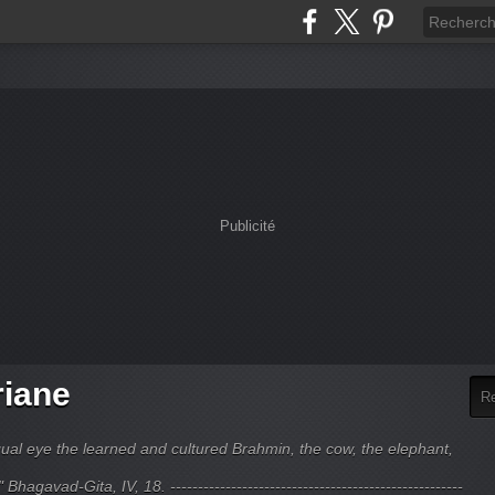
Publicité
riane
ual eye the learned and cultured Brahmin, the cow, the elephant,
hagavad-Gita, IV, 18. -----------------------------------------------------