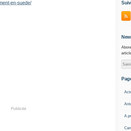
lement-en-suede/
Suiv
News
Abonn
articl
Pag
Act
Ant
Publicité
A p
Can