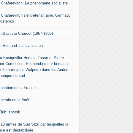
r Chafarevitch: Le phénomène socialiste
r Chafarevitch s'entretenait avec Gennady
rostenko
n-Baptiste Charcot (1867-1936)
n Rostand: La civilisation
ia Kusiqoyllor Humala-Tasso et Pierre-
vier Combelles: Recherches sur la maca
pidium meyenii Walpers) dans les Andes
mérique du sud
vocation de la France
chemin de la forêt
Club Izborsk
 13 armes de Sun Stzu par lesquelles la
nce est déstabilisée