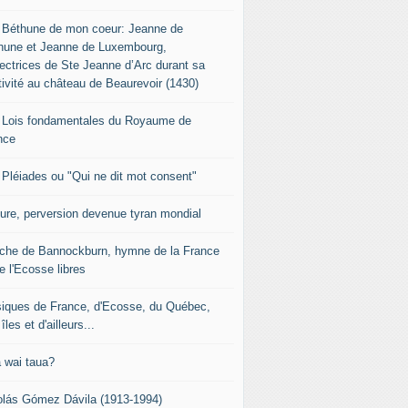
 Béthune de mon coeur: Jeanne de
hune et Jeanne de Luxembourg,
tectrices de Ste Jeanne d’Arc durant sa
tivité au château de Beaurevoir (1430)
 Lois fondamentales du Royaume de
nce
 Pléiades ou "Qui ne dit mot consent"
sure, perversion devenue tyran mondial
che de Bannockburn, hymne de la France
e l'Ecosse libres
iques de France, d'Ecosse, du Québec,
îles et d'ailleurs...
 wai taua?
olás Gómez Dávila (1913-1994)