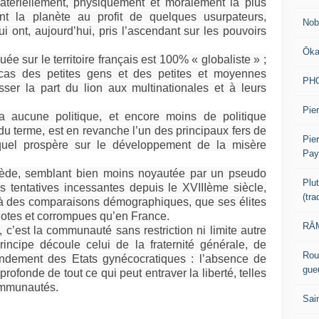
matériellement, physiquement et moralement la plus
 la planète au profit de quelques usurpateurs,
Nob
 ont, aujourd’hui, pris l’ascendant sur les pouvoirs
Ōk
e sur le territoire français est 100% « globaliste » ;
de cas des petites gens et des petites et moyennes
PH
isser la part du lion aux multinationales et à leurs
Pier
a aucune politique, et encore moins de politique
 du terme, est en revanche l’un des principaux fers de
Pie
equel prospère sur le développement de la misère
Pay
ède, semblant bien moins noyautée par un pseudo
Plu
 tentatives incessantes depuis le XVIIIème siècle,
(tr
elà des comparaisons démographiques, que ses élites
diotes et corrompues qu’en France.
RĀM
 c’est la communauté sans restriction ni limite autre
incipe découle celui de la fraternité générale, de
Rou
e fondement des Etats gynécocratiques : l’absence de
gue
profonde de tout ce qui peut entraver la liberté, telles
communautés.
Sai