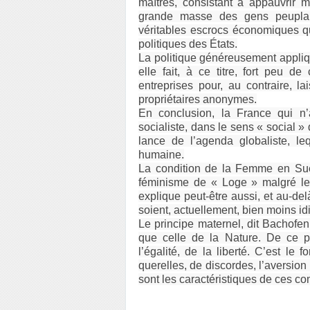
maîtres, consistant à appauvrir 
grande masse des gens peuplant
véritables escrocs économiques qui
politiques des États.
La politique généreusement appliqué
elle fait, à ce titre, fort peu 
entreprises pour, au contraire, la
propriétaires anonymes.
En conclusion, la France qui n’
socialiste, dans le sens « social »
lance de l’agenda globaliste, l
humaine.
La condition de la Femme en Su
féminisme de « Loge » malgré les
explique peut-être aussi, et au-d
soient, actuellement, bien moins i
Le principe maternel, dit Bachofen,
que celle de la Nature. De ce pr
l’égalité, de la liberté. C’est l
querelles, de discordes, l’aversion 
sont les caractéristiques de ces 