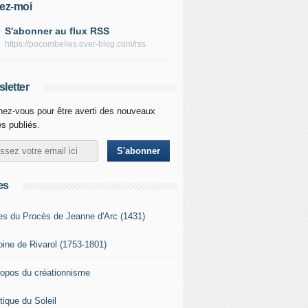
ez-moi
S'abonner au flux RSS
https://pocombelles.over-blog.com/rss
letter
ez-vous pour être averti des nouveaux
es publiés.
es
es du Procès de Jeanne d'Arc (1431)
oine de Rivarol (1753-1801)
ropos du créationnisme
tique du Soleil