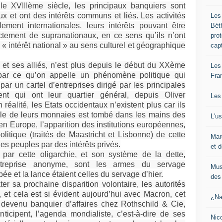
e XVIIIème siècle, les principaux banquiers sont
ux et ont des intérêts communs et liés. Les activités
Les
ement internationales, leurs intérêts pouvant être
Bét
actement de supranationaux, en ce sens qu’ils n’ont
pro
 intérêt national » au sens culturel et géographique
cap
et ses alliés, n’est plus depuis le début du XXème
Les
par ce qu’on appelle un phénomène politique qui
Fra
ar un cartel d’entreprises dirigé par les principales
nt qui ont leur quartier général, depuis Oliver
Les
réalité, les Etats occidentaux n’existent plus car ils
trôle de leurs monnaies est tombé dans les mains des
L'u
en Europe, l’apparition des institutions européennes,
olitique (traités de Maastricht et Lisbonne) de cette
Mar
es peuples par des intérêts privés.
et d
 par cette oligarchie, et son système de la dette,
ntreprise anonyme, sont les armes du servage
Mus
ée et la lance étaient celles du servage d’hier.
des 
âter sa prochaine disparition volontaire, les autorités
 et cela est si évident aujourd’hui avec Macron, cet
¿Na
 devenu banquier d’affaires chez Rothschild & Cie,
ticipent, l’agenda mondialiste, c’est-à-dire de ses
Nic