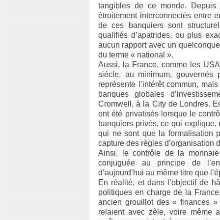
tangibles de ce monde. Depuis l
étroitement interconnectés entre e
de ces banquiers sont structurell
qualifiés d’apatrides, ou plus ex
aucun rapport avec un quelconque «
du terme « national ».
Aussi, la France, comme les USA 
siècle, au minimum, gouvernés 
représente l’intérêt commun, mais p
banques globales d’investisseme
Cromwell, à la City de Londres. En 
ont été privatisés lorsque le con
banquiers privés, ce qui explique, 
qui ne sont que la formalisation p
capture des règles d’organisation d
Ainsi, le contrôle de la monnaie
conjuguée au principe de l’e
d’aujourd’hui au même titre que l’ép
En réalité, et dans l’objectif de h
politiques en charge de la France,
ancien grouillot des « finances »
relaient avec zèle, voire même an