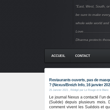
"East, West, South, or
be sure to make every j
whole wide world and 
Love.......................
Dharma protects those
ACCUEIL
CONTACT
Restaurants ouverts, pas de masque
? (Nexus/Breizh Info, 16 janvier 202
25 Janvier 2021
, Rédigé par Le Rouge et le Blanc
Le journal Nexus a contacté l’un de
(Suède) depuis plusieurs mois. 
comment vivent les Suédois et quel