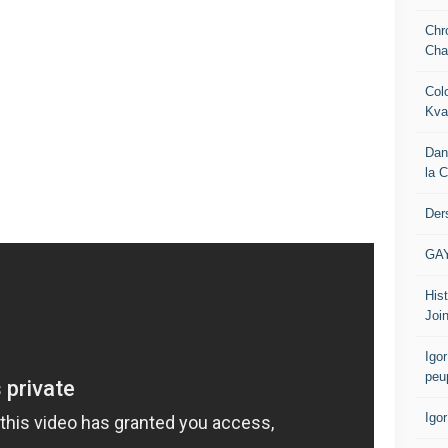
Chr
Cha
Col
Kva
Dan
la 
Der
GA
Hist
Join
Igor
peu
Igo