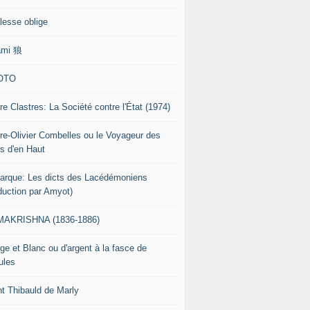
lesse oblige
ami 狼
OTO
re Clastres: La Société contre l'État (1974)
rre-Olivier Combelles ou le Voyageur des
s d'en Haut
tarque: Les dicts des Lacédémoniens
aduction par Amyot)
AKRISHNA (1836-1886)
ge et Blanc ou d'argent à la fasce de
ules
nt Thibauld de Marly