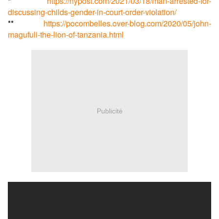
*
https://nypost.com/2021/03/18/man-arrested-for-
discussing-childs-gender-in-court-order-violation/
**
https://pocombelles.over-blog.com/2020/05/john-
magufuli-the-lion-of-tanzania.html
Publicité