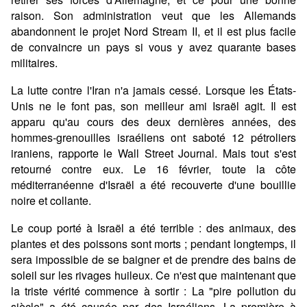
raison. Son administration veut que les Allemands
abandonnent le projet Nord Stream II, et il est plus facile
de convaincre un pays si vous y avez quarante bases
militaires.
La lutte contre l'Iran n'a jamais cessé. Lorsque les États-
Unis ne le font pas, son meilleur ami Israël agit. Il est
apparu qu'au cours des deux dernières années, des
hommes-grenouilles israéliens ont saboté 12 pétroliers
iraniens, rapporte le Wall Street Journal. Mais tout s'est
retourné contre eux. Le 16 février, toute la côte
méditerranéenne d'Israël a été recouverte d'une bouillie
noire et collante.
Le coup porté à Israël a été terrible : des animaux, des
plantes et des poissons sont morts ; pendant longtemps, il
sera impossible de se baigner et de prendre des bains de
soleil sur les rivages huileux. Ce n'est que maintenant que
la triste vérité commence à sortir : La "pire pollution du
siècle" a été causée par des Israéliens. La première à