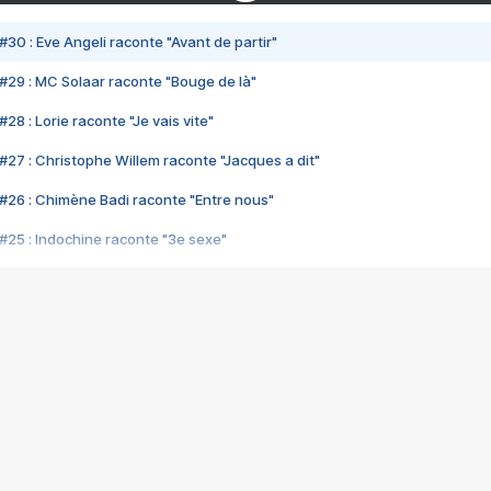
#30 : Eve Angeli raconte "Avant de partir"
#29 : MC Solaar raconte "Bouge de là"
28 : Lorie raconte "Je vais vite"
#27 : Christophe Willem raconte "Jacques a dit"
#26 : Chimène Badi raconte "Entre nous"
#25 : Indochine raconte "3e sexe"
#24 : Zaho raconte "C'est chelou"
#23 : Patrick Bruel raconte "Au café des délices"
#22 : Kyo raconte "Le chemin"
#21 : Nolwenn Leroy raconte "Cassé"
#20 : Patrick Hernandez raconte "Born to be alive"
#19 : Lorie raconte "Près de moi"