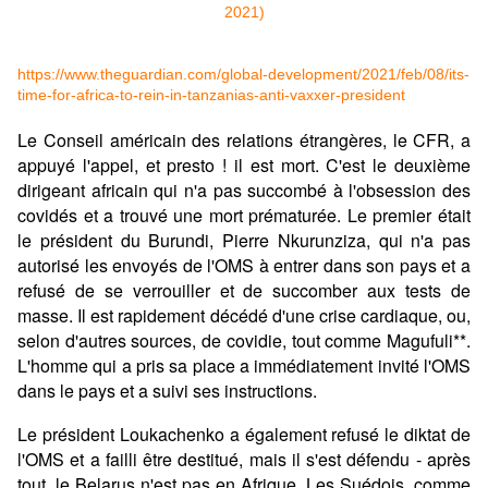
https://www.theguardian.com/global-development/2021/feb/08/its-
time-for-africa-to-rein-in-tanzanias-anti-vaxxer-president
Le Conseil américain des relations étrangères, le CFR, a
appuyé l'appel, et presto ! il est mort. C'est le deuxième
dirigeant africain qui n'a pas succombé à l'obsession des
covidés et a trouvé une mort prématurée. Le premier était
le président du Burundi, Pierre Nkurunziza, qui n'a pas
autorisé les envoyés de l'OMS à entrer dans son pays et a
refusé de se verrouiller et de succomber aux tests de
masse. Il est rapidement décédé d'une crise cardiaque, ou,
selon d'autres sources, de covidie, tout comme Magufuli**.
L'homme qui a pris sa place a immédiatement invité l'OMS
dans le pays et a suivi ses instructions.
Le président Loukachenko a également refusé le diktat de
l'OMS et a failli être destitué, mais il s'est défendu - après
tout, le Belarus n'est pas en Afrique. Les Suédois, comme