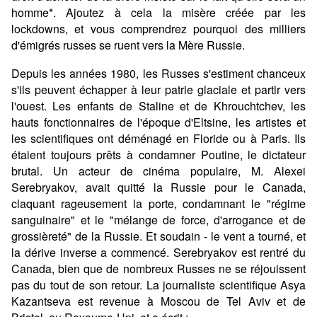
homme*. Ajoutez à cela la misère créée par les
lockdowns, et vous comprendrez pourquoi des milliers
d'émigrés russes se ruent vers la Mère Russie.
Depuis les années 1980, les Russes s'estiment chanceux
s'ils peuvent échapper à leur patrie glaciale et partir vers
l'ouest. Les enfants de Staline et de Khrouchtchev, les
hauts fonctionnaires de l'époque d'Eltsine, les artistes et
les scientifiques ont déménagé en Floride ou à Paris. Ils
étaient toujours prêts à condamner Poutine, le dictateur
brutal. Un acteur de cinéma populaire, M. Alexei
Serebryakov, avait quitté la Russie pour le Canada,
claquant rageusement la porte, condamnant le "régime
sanguinaire" et le "mélange de force, d'arrogance et de
grossièreté" de la Russie. Et soudain - le vent a tourné, et
la dérive inverse a commencé. Serebryakov est rentré du
Canada, bien que de nombreux Russes ne se réjouissent
pas du tout de son retour. La journaliste scientifique Asya
Kazantseva est revenue à Moscou de Tel Aviv et de