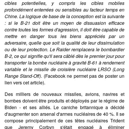
cibles potentielles, y compris les cibles mobiles
profondément enterrées ou sensibles au facteur temps en
Chine. La logique de base de la conception est la suivante
: si le B-21 doit être un moyen de dissuasion efficace
contre toutes les formes d'agression, il doit être capable de
mettre en danger tous les biens appréciés par un
adversaire, quelle que soit la qualité de leur dissimulation
ou de leur protection. Le Raider remplacera le bombardier
B-2, ce qui signifie qu'il sera câblé dès le premier jour pour
transporter la bombe nucléaire à gravité B-61 à rendement
variable et le missile de croisière nucléaire LRSO (Long
Range Stand-Off)
. (Facebook ne permet pas de poster un
lien vers cet article).
Des milliers de nouveaux missiles, avions, navires et
bombes doivent être produits et déployés par le régime de
Biden - et ses alliés. Le caniche britannique a décidé
d'augmenter son arsenal d'armes nucléaires de 40 %. Il se
compose principalement de ces têtes nucléaires Trident
que Jeremy Corbyn s'était engagé à éliminer