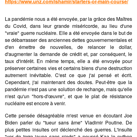
https://www.unz.com/ishamir/starters-or-main-course/
La pandémie nous a été envoyée, par la grâce des Maîtres
du Covid, dans leur grande miséricorde, au lieu d'une
"vraie" guerre nucléaire. Elle a été envoyée dans le but de
se débarrasser des anciennes dettes gouvernementales et
d'en émettre de nouvelles, de relancer le dollar,
d'augmenter la demande de crédit et, par conséquent, le
taux d'intérêt. En même temps, elle a été envoyée pour
préserver certaines vies et certains biens d'une destruction
autrement inévitable. C'est ce que j'ai pensé et écrit.
Cependant, j'ai maintenant des doutes. Peut-être que la
pandémie n'est pas une solution de rechange, mais qu'elle
n'est qu'un "hors-d'œuvre", et que le plat de résistance
nucléaire est encore à venir.
Cette pensée désagréable m'est venue en écoutant Joe
Biden parler du "tueur sans âme" Vladimir Poutine. De
plus petites insultes ont déclenché des guerres. L'insulte
"ver de terre jaune sans pieds" a poussé Kaa le python