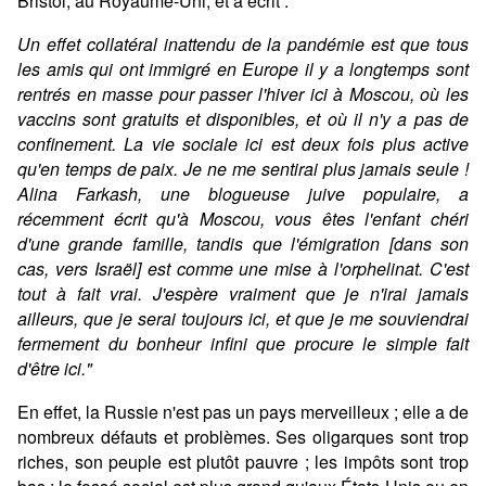
Bristol, au Royaume-Uni, et a écrit :
Un effet collatéral inattendu de la pandémie est que tous
les amis qui ont immigré en Europe il y a longtemps sont
rentrés en masse pour passer l'hiver ici à Moscou, où les
vaccins sont gratuits et disponibles, et où il n'y a pas de
confinement. La vie sociale ici est deux fois plus active
qu'en temps de paix. Je ne me sentirai plus jamais seule !
Alina Farkash, une blogueuse juive populaire, a
récemment écrit qu'à Moscou, vous êtes l'enfant chéri
d'une grande famille, tandis que l'émigration [dans son
cas, vers Israël] est comme une mise à l'orphelinat. C'est
tout à fait vrai. J'espère vraiment que je n'irai jamais
ailleurs, que je serai toujours ici, et que je me souviendrai
fermement du bonheur infini que procure le simple fait
d'être ici."
En effet, la Russie n'est pas un pays merveilleux ; elle a de
nombreux défauts et problèmes. Ses oligarques sont trop
riches, son peuple est plutôt pauvre ; les impôts sont trop