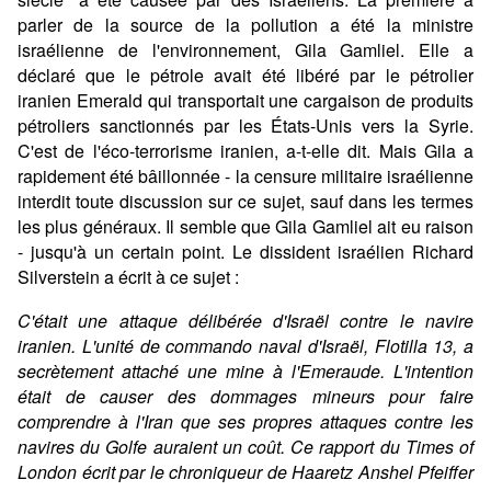
parler de la source de la pollution a été la ministre
israélienne de l'environnement, Gila Gamliel. Elle a
déclaré que le pétrole avait été libéré par le pétrolier
iranien Emerald qui transportait une cargaison de produits
pétroliers sanctionnés par les États-Unis vers la Syrie.
C'est de l'éco-terrorisme iranien, a-t-elle dit. Mais Gila a
rapidement été bâillonnée - la censure militaire israélienne
interdit toute discussion sur ce sujet, sauf dans les termes
les plus généraux. Il semble que Gila Gamliel ait eu raison
- jusqu'à un certain point. Le dissident israélien Richard
Silverstein a écrit à ce sujet :
C'était une attaque délibérée d'Israël contre le navire
iranien. L'unité de commando naval d'Israël, Flotilla 13, a
secrètement attaché une mine à l'Emeraude. L'intention
était de causer des dommages mineurs pour faire
comprendre à l'Iran que ses propres attaques contre les
navires du Golfe auraient un coût. Ce rapport du Times of
London écrit par le chroniqueur de Haaretz Anshel Pfeiffer