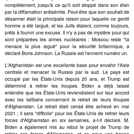
complètement, jusqu'à ce qu'il soit stoppé dans son élan
par la diffamation antisémite. Peut-être que son souhait de
désarmer était la principale raison pour laquelle ce gentil
homme a été largué, et les Juifs étaient, comme toujours,
prêts à fournir une excuse. Il n'y a pas de mystère pour qui
sont préparées les armes nucléaires : Moscou reste "la
menace la plus aiguë" pour la sécurité britannique, a
déclaré Boris Johnson. La Russie est l'ennemi numéro un.
L'Afghanistan est une excellente base pour envahir l'Asie
centrale et menacer la Russie par le sud. Le pays est
occupé par les États-Unis depuis 20 ans, et Trump est
déterminé à retirer les troupes. Biden a déjà laissé
entendre que les États-Unis reviendraient sur leur accord
avec les talibans concernant le retrait de leurs troupes
d'Afghanistan. Le retrait était censé être achevé en mai
2021 ; il sera "difficile" pour les États-Unis de retirer leurs
forces d'Afghanistan en six semaines, a-t-il déclaré. M.
Biden a également mis au rebut le projet de Trump de
retirer ses forces d'Allemagne, et ce pour une bonne