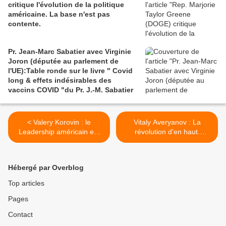
critique l'évolution de la politique
américaine. La base n'est pas
contente.
Pr. Jean-Marc Sabatier avec Virginie
Joron (députée au parlement de
l'UE):Table ronde sur le livre " Covid
long & effets indésirables des
vaccins COVID "du Pr. J.-M. Sabatier
< Valery Korovin : le
Vitaly Averyanov : La
Leadership américain est
révolution d'en haut.
un singe transhumaniste
Dernière chance (Club
avec une grenade (Club
d'Izborsk, 23 mars 2021) >
d'Izborsk, 19 mars 2021)
Hébergé par Overblog
Top articles
Pages
Contact