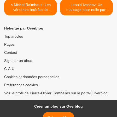
< Michel Raimbaud: Les
Leonid Ivashov: Un
véritables intérêts de
message pour nulle part
l’OTAN et d’autres
(Partyadela, 26.04.2021) >
organisations au sujet du
«Printemps arabe».
Hébergé par Overblog
Entretien avec Francesco
Guadagni
Top articles
(L’Antidiplomatico)
Pages
Contact
Signaler un abus
C.G.U.
Cookies et données personnelles
Préférences cookies
Voir le profil de Pierre-Olivier Combelles sur le portail Overblog
Créer un blog sur Overblog