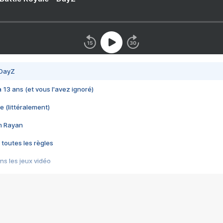
 DayZ
 a 13 ans (et vous l'avez ignoré)
e (littéralement)
im Rayan
 toutes les règles
s les jeux vidéo
us choquant de Rockstar ? - Le scandale BULLY
e plus moche de Steam
du RÊVE tourne au CAUCHEMAR