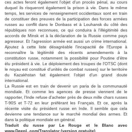
ces actes feront également l'objet d'un procès pénal, au cours
duquel ils risqueront également la prison à vie. Dans le même
temps, les services de renseignement occidentaux sont en train
de constituer des preuves de la participation des forces armées
russes au conflit dans le Donbass et à Louhansk du côté des
républiques non reconnues, ce qui conduira à l'illégitimité des
accords de Minsk et à la déclaration de la Russie comme pays
agresseur. Et l'agression armée est aussi un crime international.
Ajoutez à cette liste désagréable l'incapacité de l'Europe à
reconnaître la légitimité des récents amendements à la
constitution russe, notamment la possibilité pour Poutine d'être
élu président à vie. Le déploiement des troupes de l'OTSC (dont
le noyau est constitué d'unités de combat russes) sur le territoire
du Kazakhstan fait également l'objet d'un grand doute
international.
La Russie est en train de devenir un paria de la communauté
mondiale. Et comme les agences de presse viennent de le
rapporter, l'Inde refuse d'acheter près de deux mille chars russes
T-90S et T-72 en leur préférant les Français. Et ce, après la
récente visite du président russe en Inde. Il semble que cela
devienne une tendance sur le marché mondial des armes. Et
dans la politique mondiale en général.
Traduit du russe par Le Rouge et le Blanc avec
www.DeepL.com/Translator (version gratuite)