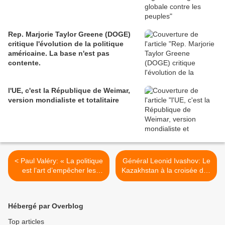
Rep. Marjorie Taylor Greene (DOGE)
critique l'évolution de la politique
américaine. La base n'est pas
contente.
l'UE, c'est la République de Weimar,
version mondialiste et totalitaire
< Paul Valéry: « La politique
Général Leonid Ivashov: Le
est l’art d’empêcher les
Kazakhstan à la croisée des
gens de s’occuper de ce qui
chemins (Partyadela,
les regarde. »
10.01.2022) >
Hébergé par Overblog
Top articles