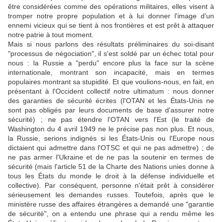
être considérées comme des opérations militaires, elles visent à
tromper notre propre population et à lui donner l'image d'un
ennemi vicieux qui se tient à nos frontières et est prêt à attaquer
notre patrie à tout moment.
Mais si nous parlons des résultats préliminaires du soi-disant
"processus de négociation", il s'est soldé par un échec total pour
nous : la Russie a "perdu" encore plus la face sur la scène
internationale, montrant son incapacité, mais en termes
populaires montrant sa stupidité. Et que voulions-nous, en fait, en
présentant à l'Occident collectif notre ultimatum : nous donner
des garanties de sécurité écrites (l'OTAN et les États-Unis ne
sont pas obligés par leurs documents de base d'assurer notre
sécurité) ; ne pas étendre l'OTAN vers l'Est (le traité de
Washington du 4 avril 1949 ne le précise pas non plus. Et nous,
la Russie, serions indignés si les États-Unis ou l'Europe nous
dictaient qui admettre dans l'OTSC et qui ne pas admettre) ; de
ne pas armer l'Ukraine et de ne pas la soutenir en termes de
sécurité (mais l'article 51 de la Charte des Nations unies donne à
tous les États du monde le droit à la défense individuelle et
collective). Par conséquent, personne n'était prêt à considérer
sérieusement les demandes russes. Toutefois, après que le
ministère russe des affaires étrangères a demandé une "garantie
de sécurité", on a entendu une phrase qui a rendu même les