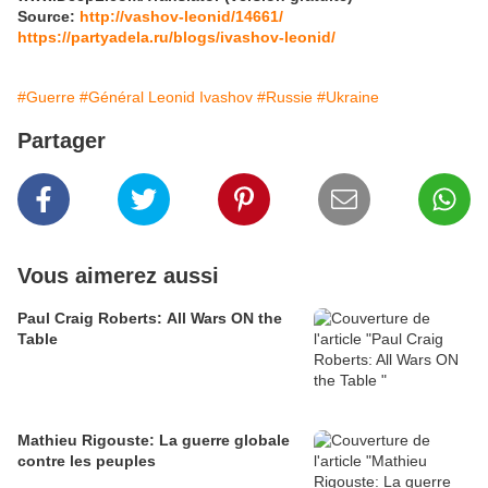
Source:
http://vashov-leonid/14661/
https://partyadela.ru/blogs/ivashov-leonid/
#Guerre
#Général Leonid Ivashov
#Russie
#Ukraine
Partager
Vous aimerez aussi
Paul Craig Roberts: All Wars ON the
Table
Mathieu Rigouste: La guerre globale
contre les peuples