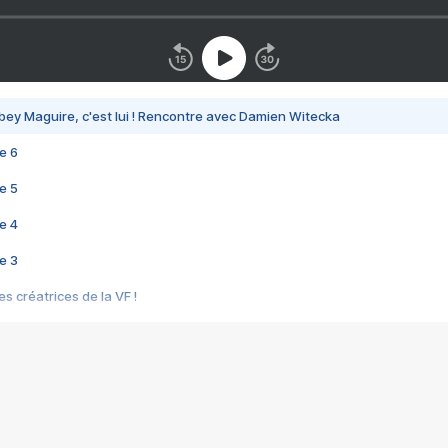
bey Maguire, c'est lui ! Rencontre avec Damien Witecka
e 6
e 5
e 4
e 3
s créatrices de la VF !
e 2
e 1
e Mektoub My Love arrive enfin ! Rencontre avec Shaïn Boumedine et Sal
i : après Toni en famille