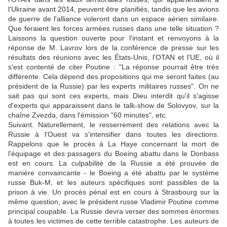
l'Ukraine avant 2014, peuvent être planifiés, tandis que les avions
de guerre de l'alliance voleront dans un espace aérien similaire.
Que feraient les forces armées russes dans une telle situation ?
Laissons la question ouverte pour l'instant et renvoyons à la
réponse de M. Lavrov lors de la conférence de presse sur les
résultats des réunions avec les États-Unis, l'OTAN et l'UE, où il
s'est contenté de citer Poutine : "La réponse pourrait être très
différente. Cela dépend des propositions qui me seront faites (au
président de la Russie) par les experts militaires russes". On ne
sait pas qui sont ces experts, mais Dieu interdit qu'il s'agisse
d'experts qui apparaissent dans le talk-show de Solovyov, sur la
chaîne Zvezda, dans l'émission "60 minutes", etc.
Suivant. Naturellement, le resserrement des relations avec la
Russie à l'Ouest va s'intensifier dans toutes les directions.
Rappelons que le procès à La Haye concernant la mort de
l'équipage et des passagers du Boeing abattu dans le Donbass
est en cours. La culpabilité de la Russie a été prouvée de
manière convaincante - le Boeing a été abattu par le système
russe Buk-M, et les auteurs spécifiques sont passibles de la
prison à vie. Un procès pénal est en cours à Strasbourg sur la
même question, avec le président russe Vladimir Poutine comme
principal coupable. La Russie devra verser des sommes énormes
à toutes les victimes de cette terrible catastrophe. Les auteurs de