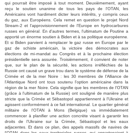
qui pourrait être imposé à tout moment. Deuxièmement, ayant
reçu le soutien unanime de tous les pays de l'OTAN, les
Américains vont hardiment dicter leurs intérêts, y compris ceux
du gaz, aux Européens. Cela remet en question le projet Nord
Stream-2 et l'approvisionnement de l'Europe en hydrocarbures
russes en général. En d'autres termes, l'ultimatum de Poutine a
apporté un énorme soutien à Biden et à sa politique européenne.
Et si Biden parvient à remplacer le gaz russe en Europe par le
gaz de schiste américain, la victoire des démocrates aux
élections de mi-mandat au Congrès et à la prochaine élection
présidentielle sera assurée. Troisièmement, il convient de noter
que, sur le plan de la sécurité, les actions irréfléchies de la
Russie ont causé un grave trou dans le système de défense de la
Crimée et de la mer Noire : les 30 membres de l'Alliance de
l'Atlantique Nord ont tous soutenu l'option américaine dans la
région de la mer Noire. Cela signifie que les membres de l'OTAN
(grâce à l'ultimatum de la Russie) ont souligné de manière plus
stricte que la Crimée et Sébastopol appartiennent à l'Ukraine et
agissent conformément à ce fait international. Le quartier général
militaire de l'OTAN à Mons (Belgique) va immédiatement
commencer à planifier une action concrète visant à garantir les
droits de l'Ukraine sur la Crimée, Sébastopol et les eaux
adjacentes. Et dans ce plan, des appels massifs de navires de
l'OTAN dans les eaux territoriales russes, qui appartenaient à