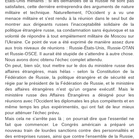
États-Unis méfiants : si les demandes de la Russie ne sont pas
satisfaites, cette dernière entreprendra des arguments de nature
militaire et technique. Naturellement, l'Occident y a vu une
menace militaire et s'est rendu à la réunion dans le seul but de
montrer aux dirigeants russes l'inacceptabilité solidaire de la
politique étrangère russe, sa condamnation sans équivoque et sa
volonté de répondre à tout empiètement militaire de Moscou sur
l'Ukraine. Ce point de vue a été exprimé de manière assez dure
aux trois niveaux de réunions : Russie-États-Unis, Russie-OTAN
et Russie-OSCE. Il aurait été stupide de s'attendre à autre chose.
Nous avons donc obtenu l'échec complet attendu.
On peut, bien sûr, tout mettre sur le dos du ministère russe des
affaires étrangères, mais hélas - selon la Constitution de la
Fédération de Russie, la politique étrangère et de sécurité est
régie par le président de la Fédération de Russie, et le ministère
des affaires étrangères n'est qu'un organe exécutif. Mais le
ministère russe des Affaires Étrangères a désigné pour les
réunions avec l'Occident les diplomates les plus compétents et en
même temps les plus expérimentés, qui ont fait de leur mieux
pour atténuer l'échec prévu.
Mais cela ne s'arrête pas là ; on pourrait dire que l'essentiel ne
fait que commencer. Le Congrès américain a préparé un
nouveau train de lourdes sanctions contre des personnalités et
des entreprises russes, ainsi que contre l'ensemble de la Russie,