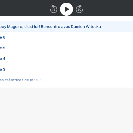
bey Maguire, c'est lui ! Rencontre avec Damien Witecka
e 6
e 5
e 4
e 3
s créatrices de la VF !
e 2
e 1
e Mektoub My Love arrive enfin ! Rencontre avec Shaïn Boumedine et Sal
i : après Toni en famille