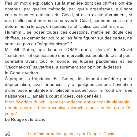
Pas un mot d'explication sur la manière dont ces chiffres ont été
obtenus: par quelles méthode, par quels organismes, qui sont
ces personnes atteintes du Covid, si elles existent vraiment, si
oui, si elles sont mortes du ou avec le Covid, comment cela a été
déterminé, si le pays en question a officialisé ces chiffres, etc.
Hummm... se poser toutes ces questions, mettre en doute ces
chiffres, se demander pourquoi les faire figurer sur des cartes, ne
serait-ce pas du "négationnisme" ?
M. Bill Gates, qui finance l'OMS qui a déclaré le Covid
"pandémie" et qui possède une merveilleuse boule de cristal pour
connaître avant tout le monde les futures pandémies et les
"vaccinations" salvatrices, a sûrement son opinion là-dessus.
In Google veritas.
À propos, la Fondation Bill Gates, décidément obsédée par la
dépopulation, avait annoncé il y a quelques années l'invention
d'une puce implantée et télécommandée pour le "contrôle" des
naissances... jamais à court d'idées, ces gens-là !
https://worldtruth.tv/bill-gates-foundation-announces-implantable-
remote-controlled-contraceptive-microchip-that-can-last-up-to-16-
years/
Le Rouge et le Blanc