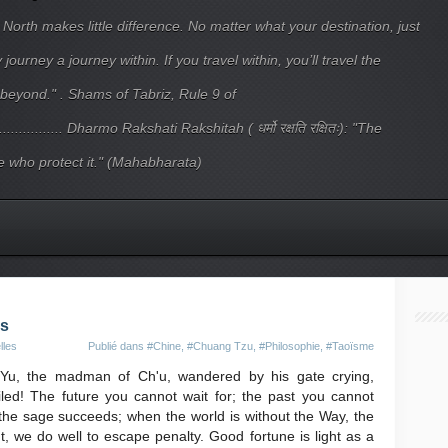
 North makes little difference. No matter what your destination, just
ourney a journey within. If you travel within, you’ll travel the
beyond." . Shams of Tabriz, Rule 9 of
.................... Dharmo Rakshati Rakshitah ( धर्मो रक्षति रक्षितः): "The
 who protect it." (Mahabharata)
ss
lles
Publié dans
#Chine
,
#Chuang Tzu
,
#Philosophie
,
#Taoïsme
 Yu, the madman of Ch'u, wandered by his gate crying,
iled! The future you cannot wait for; the past you cannot
he sage succeeds; when the world is without the Way, the
t, we do well to escape penalty. Good fortune is light as a