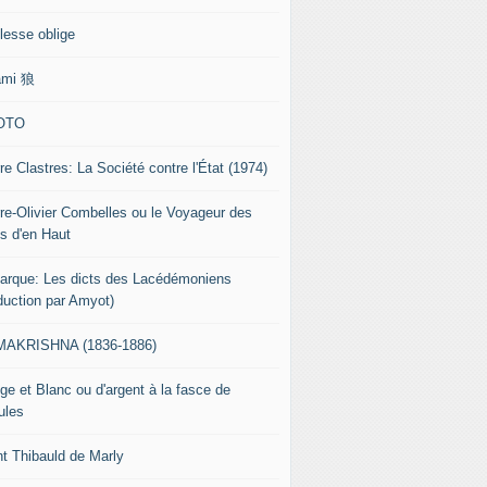
lesse oblige
ami 狼
OTO
re Clastres: La Société contre l'État (1974)
rre-Olivier Combelles ou le Voyageur des
s d'en Haut
tarque: Les dicts des Lacédémoniens
aduction par Amyot)
AKRISHNA (1836-1886)
ge et Blanc ou d'argent à la fasce de
ules
nt Thibauld de Marly