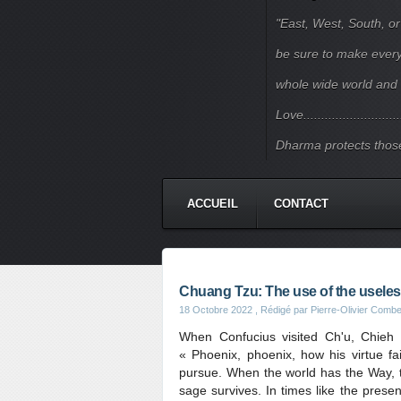
"East, West, South, or
be sure to make every j
whole wide world and 
Love.......................
Dharma protects those
ACCUEIL
CONTACT
Chuang Tzu: The use of the usele
18 Octobre 2022
, Rédigé par Pierre-Olivier Combe
When Confucius visited Ch'u, Chieh
« Phoenix, phoenix, how his virtue fa
pursue. When the world has the Way, t
sage survives. In times like the presen