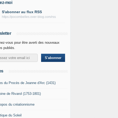
ez-moi
S'abonner au flux RSS
https://pocombelles.over-blog.com/rss
letter
ez-vous pour être averti des nouveaux
es publiés.
es
es du Procès de Jeanne d'Arc (1431)
oine de Rivarol (1753-1801)
ropos du créationnisme
tique du Soleil