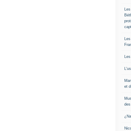
Les
Bét
pro
cap
Les
Fra
Les
L'u
Mar
et d
Mus
des 
¿Na
Nic