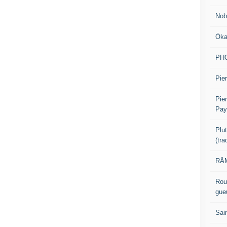
Nob
Ōk
PH
Pier
Pie
Pay
Plu
(tr
RĀM
Rou
gue
Sai