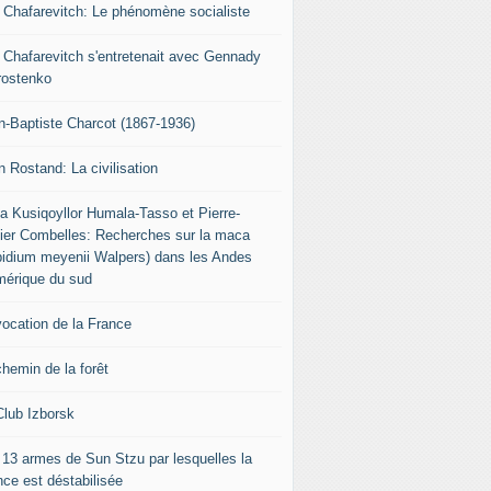
r Chafarevitch: Le phénomène socialiste
r Chafarevitch s'entretenait avec Gennady
rostenko
n-Baptiste Charcot (1867-1936)
n Rostand: La civilisation
ia Kusiqoyllor Humala-Tasso et Pierre-
vier Combelles: Recherches sur la maca
pidium meyenii Walpers) dans les Andes
mérique du sud
vocation de la France
chemin de la forêt
Club Izborsk
 13 armes de Sun Stzu par lesquelles la
nce est déstabilisée