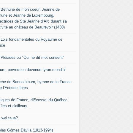
 Béthune de mon coeur: Jeanne de
hune et Jeanne de Luxembourg,
tectrices de Ste Jeanne d’Arc durant sa
tivité au château de Beaurevoir (1430)
 Lois fondamentales du Royaume de
nce
 Pléiades ou "Qui ne dit mot consent"
sure, perversion devenue tyran mondial
che de Bannockburn, hymne de la France
e l'Ecosse libres
iques de France, d'Ecosse, du Québec,
îles et d'ailleurs...
 wai taua?
olás Gómez Dávila (1913-1994)