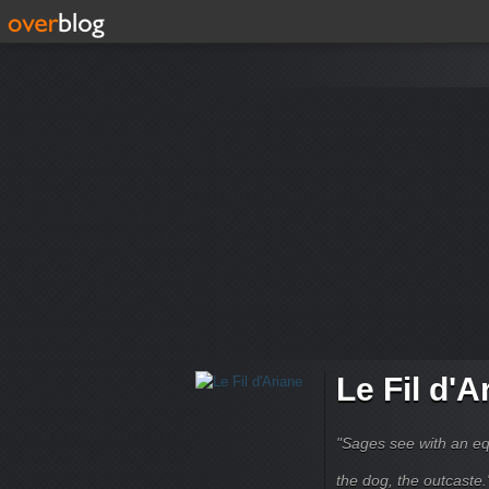
Le Fil d'A
"Sages see with an eq
the dog, the outcaste." B