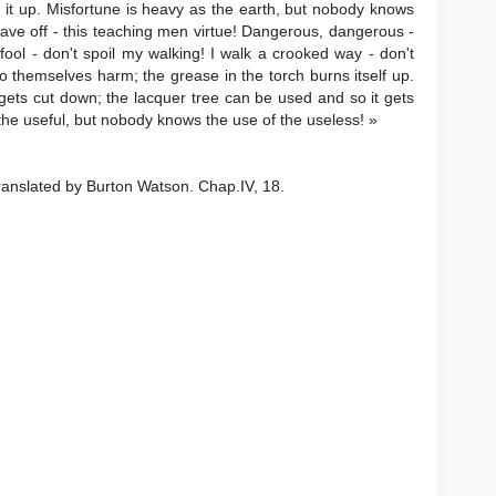
 it up. Misfortune is heavy as the earth, but nobody knows
leave off - this teaching men virtue! Dangerous, dangerous -
fool - don't spoil my walking! I walk a crooked way - don't
 themselves harm; the grease in the torch burns itself up.
ets cut down; the lacquer tree can be used and so it gets
the useful, but nobody knows the use of the useless! »
translated by Burton Watson. Chap.IV, 18.