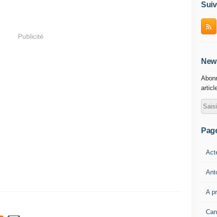
Suiv
Publicité
News
Abonn
articl
Pag
Act
Ant
A p
Can