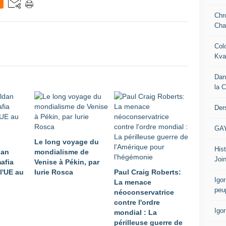
Chr
Cha
Col
Kva
Dan
la 
Der
GA
Le long voyage du
Hist
dan
mondialisme de
Join
afia
Venise à Pékin, par
 l'UE au
Iurie Rosca
Paul Craig Roberts:
Igor
La menace
peu
néoconservatrice
contre l'ordre
Igo
mondial : La
périlleuse guerre de