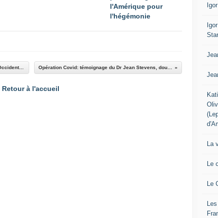
Igo
l'Amérique pour
l'hégémonie
Igo
Sta
Jea
Pierre-Olivier Combelles: Le vrai suicide de l'Occident. Commentaire à un article de Paul Craig Roberts
Opération Covid: témoignage du Dr Jean Stevens, doublement vacciné et victime d'effets secondaires
Jea
Retour à l'accueil
Kat
Oli
(Le
d'A
La 
Le 
Le 
Les
Fra