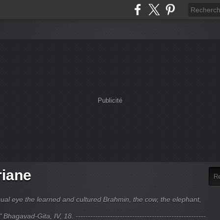
Publicité
riane
ual eye the learned and cultured Brahmin, the cow, the elephant,
hagavad-Gita, IV, 18. -----------------------------------------------------