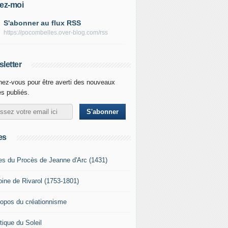
ez-moi
S'abonner au flux RSS
https://pocombelles.over-blog.com/rss
letter
ez-vous pour être averti des nouveaux
es publiés.
es
es du Procès de Jeanne d'Arc (1431)
oine de Rivarol (1753-1801)
ropos du créationnisme
tique du Soleil