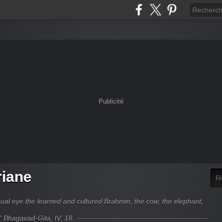
Publicité
riane
ual eye the learned and cultured Brahmin, the cow, the elephant,
hagavad-Gita, IV, 18. -----------------------------------------------------