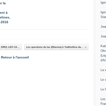
Igo
r la
Igo
ent à
Sta
elines,
-2016
Jea
Jea
Kat
Alexander Musienko (colonel de réserve russe GRU): LES CAUSES DE LA DÉFAITE . BALAKLEYA...KUPYANSK...IZIUM...
Les questions du lac (Dharma) à Yudhisthira dans le Mahabharata (adaptation de Peter Brook)
Oli
(Le
Retour à l'accueil
d'A
La 
Le 
Le 
Les
Fra