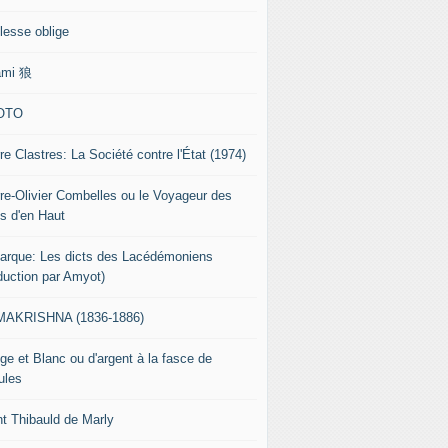
lesse oblige
ami 狼
OTO
re Clastres: La Société contre l'État (1974)
rre-Olivier Combelles ou le Voyageur des
s d'en Haut
tarque: Les dicts des Lacédémoniens
aduction par Amyot)
AKRISHNA (1836-1886)
ge et Blanc ou d'argent à la fasce de
ules
nt Thibauld de Marly