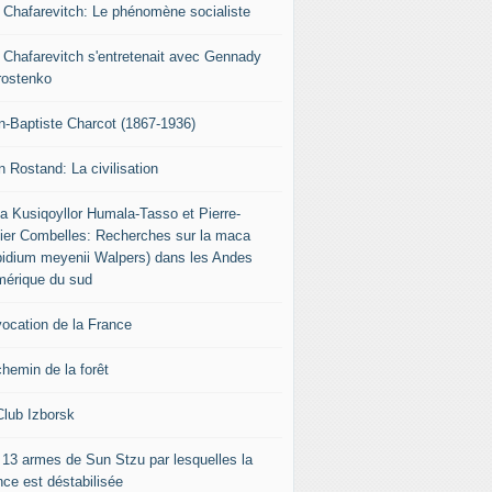
r Chafarevitch: Le phénomène socialiste
r Chafarevitch s'entretenait avec Gennady
rostenko
n-Baptiste Charcot (1867-1936)
n Rostand: La civilisation
ia Kusiqoyllor Humala-Tasso et Pierre-
vier Combelles: Recherches sur la maca
pidium meyenii Walpers) dans les Andes
mérique du sud
vocation de la France
chemin de la forêt
Club Izborsk
 13 armes de Sun Stzu par lesquelles la
nce est déstabilisée