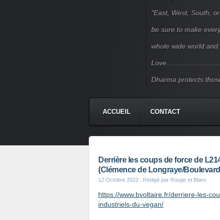
"East, West, South, or
be sure to make every j
whole wide world and 
Love.......................
Dharma protects those
ACCUEIL
CONTACT
Derrière les coups de force de L214,
(Clémence de Longraye/Boulevard 
12 Octobre 2022
, Rédigé par Rouge et Blanc
https://www.bvoltaire.fr/derriere-les-co
industriels-du-vegan/