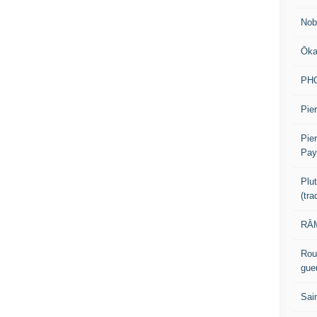
Nob
Ōk
PH
Pier
Pie
Pay
Plu
(tr
RĀM
Rou
gue
Sai