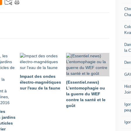
Chr
Cha
Col
Kva
Dan
la 
Der
GA
Impact des ondes
électro-magnétiques
(Essentiel.news)
Hist
sur l'eau de la faune
L’entomophagie ou
Join
la guerre du WEF
contre la santé et le
Igor
goût
peu
les
s jardins
Igo
rticles
ier