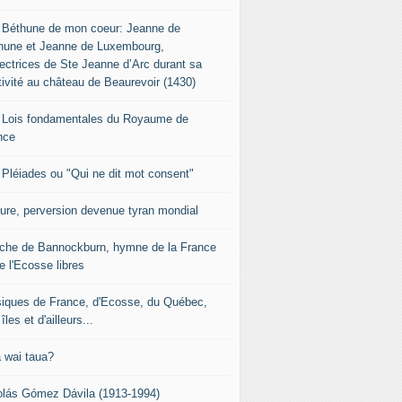
 Béthune de mon coeur: Jeanne de
hune et Jeanne de Luxembourg,
tectrices de Ste Jeanne d’Arc durant sa
tivité au château de Beaurevoir (1430)
 Lois fondamentales du Royaume de
nce
 Pléiades ou "Qui ne dit mot consent"
sure, perversion devenue tyran mondial
che de Bannockburn, hymne de la France
e l'Ecosse libres
iques de France, d'Ecosse, du Québec,
îles et d'ailleurs...
 wai taua?
olás Gómez Dávila (1913-1994)