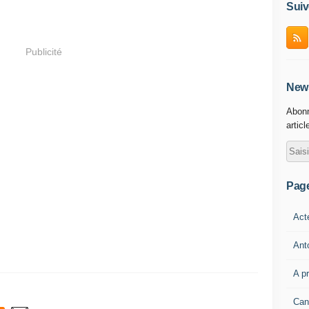
Suiv
Publicité
News
Abonn
articl
Pag
Act
Ant
A p
Can