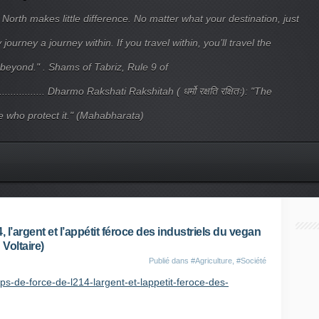
 North makes little difference. No matter what your destination, just
ourney a journey within. If you travel within, you’ll travel the
beyond." . Shams of Tabriz, Rule 9 of
.................... Dharmo Rakshati Rakshitah ( धर्मो रक्षति रक्षितः): "The
 who protect it." (Mahabharata)
 l’argent et l’appétit féroce des industriels du vegan
Voltaire)
Publié dans
#Agriculture
,
#Société
ups-de-force-de-l214-largent-et-lappetit-feroce-des-