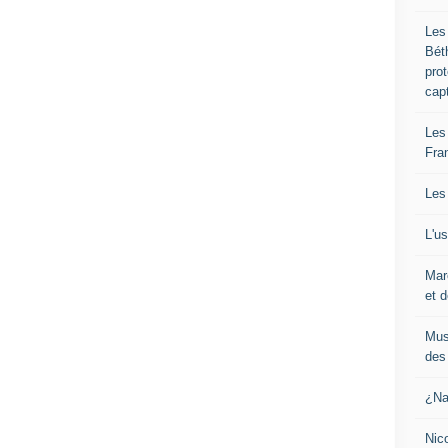
Les
Bét
pro
cap
Les
Fra
Les
L'u
Mar
et d
Mus
des 
¿Na
Nic