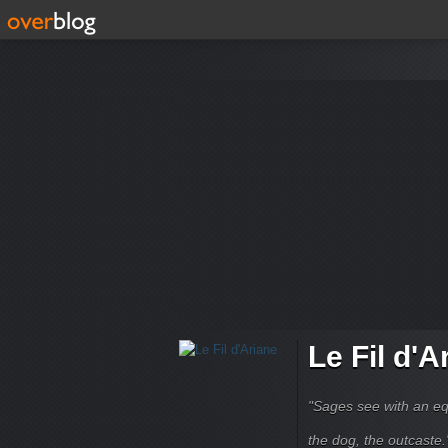
Le Fil d'A
"Sages see with an eq
the dog, the outcaste." B