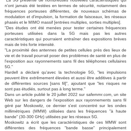
"La 5G présente de nombreuses nouvelles caractéristiques qui
n'ont jamais été testées en termes de sécurité, notamment des
fréquences porteuses différentes, de nouveaux schémas de
modulation et d'impulsion, la formation de faisceaux, les réseaux
phasés et le MIMO massif [entrées multiples, sorties multiples].
"Des études ont été menées pour tester certaines fréquences
porteuses utilisées dans la 5G mais pas les autres
caractéristiques qui pourraient entraîner des expositions brèves
mais de très forte intensité.
"La proximité des antennes de petites cellules près des lieux de
vie et de travail pourrait poser des problèmes de santé en plus de
l'exposition aux rayonnements sans fil des téléphones cellulaires
5G."
Hardell a déclaré qu'avec la technologie 5G, "les impulsions
peuvent être extrêmement élevées et aussi être additives à partir
de différentes sources [sans fil]", ajoutant que "les risques ne
sont pas étudiés, surtout pas à long terme."
Dans un article publié le 20 juillet 2022 sur safemmr.com, un site
Web sur les dangers de l'exposition aux rayonnements sans fil
géré par Moskowitz, ce dernier s'est concentré sur les ondes
millimétriques (MMW) utilisées dans les fréquences "à haute
bande" (30-300 GHz) utilisées par les réseaux 5G.
Moskowitz a écrit que les caractéristiques de ces MMW sont
différentes des fréquences "bande basse" principalement