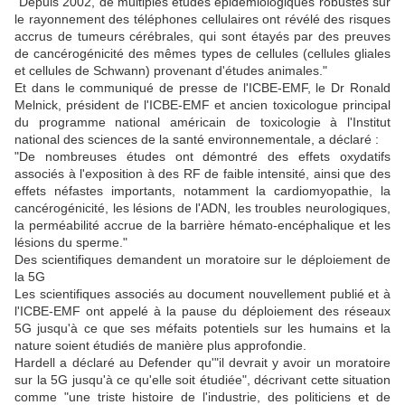
"Depuis 2002, de multiples études épidémiologiques robustes sur
le rayonnement des téléphones cellulaires ont révélé des risques
accrus de tumeurs cérébrales, qui sont étayés par des preuves
de cancérogénicité des mêmes types de cellules (cellules gliales
et cellules de Schwann) provenant d'études animales."
Et dans le communiqué de presse de l'ICBE-EMF, le Dr Ronald
Melnick, président de l'ICBE-EMF et ancien toxicologue principal
du programme national américain de toxicologie à l'Institut
national des sciences de la santé environnementale, a déclaré :
"De nombreuses études ont démontré des effets oxydatifs
associés à l'exposition à des RF de faible intensité, ainsi que des
effets néfastes importants, notamment la cardiomyopathie, la
cancérogénicité, les lésions de l'ADN, les troubles neurologiques,
la perméabilité accrue de la barrière hémato-encéphalique et les
lésions du sperme."
Des scientifiques demandent un moratoire sur le déploiement de
la 5G
Les scientifiques associés au document nouvellement publié et à
l'ICBE-EMF ont appelé à la pause du déploiement des réseaux
5G jusqu'à ce que ses méfaits potentiels sur les humains et la
nature soient étudiés de manière plus approfondie.
Hardell a déclaré au Defender qu'"il devrait y avoir un moratoire
sur la 5G jusqu'à ce qu'elle soit étudiée", décrivant cette situation
comme "une triste histoire de l'industrie, des politiciens et de