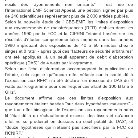
nocifs des rayonnements non ionisants" - est née de
l'International EMF Scientist Appeal, une pétition signée par plus
de 240 scientifiques représentant plus de 2 000 articles publiés.
Selon la nouvelle étude de l'ICBE-EMF, les limites d'exposition
aux rayonnements de radiofréquences (RFR) établies dans les
années 1990 par la FCC et la CIPRNI "étaient basées sur les
résultats d'études comportementales menées dans les années
1980 impliquant des expositions de 40 à 60 minutes chez 5
singes et 8 rats" - après quoi des "facteurs de sécurité arbitraires"
ont été appliqués "à un seuil apparent de débit d'absorption
spécifique (DAS)" de 4 watts par kilogramme.
Selon une fiche d'information accompagnant la publication de
l'étude, cela signifie qu'"aucun effet néfaste sur la santé dû à
l'exposition aux RFR" n'a été déclaré "en dessous du DAS de 4
watts par kilogramme pour des fréquences allant de 100 kHz à 6
GHz".
Le document affirme que ces limites d'exposition aux
rayonnements étaient basées "sur deux hypothèses majeures" -
que tout effet biologique de l'exposition aux rayonnements sans
fil "était dû à un réchauffement excessif des tissus et qu'aucun
effet ne se produirait en dessous du seuil putatif du DAS", et
"douze hypothèses qui n'étaient pas spécifiées par la FCC ou
l'ICNIRP."