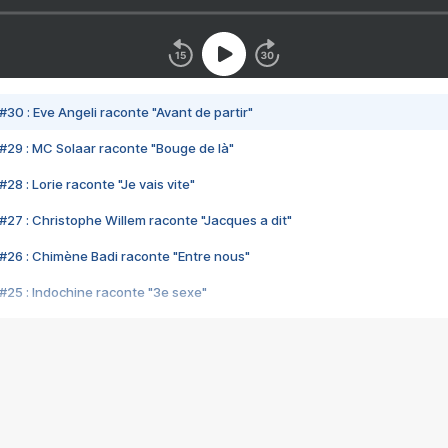
#30 : Eve Angeli raconte "Avant de partir"
#29 : MC Solaar raconte "Bouge de là"
28 : Lorie raconte "Je vais vite"
#27 : Christophe Willem raconte "Jacques a dit"
#26 : Chimène Badi raconte "Entre nous"
#25 : Indochine raconte "3e sexe"
#24 : Zaho raconte "C'est chelou"
#23 : Patrick Bruel raconte "Au café des délices"
#22 : Kyo raconte "Le chemin"
#21 : Nolwenn Leroy raconte "Cassé"