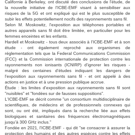
Californie à Berkeley, ont discuté des conclusions de l'étude, de
la nouvelle initiative de l'ICBE-EMF visant à sensibiliser aux
risques de la 5G et ont expliqué qui est le plus susceptible de
subir les effets potentiellement nocifs des rayonnements sans fil.
Selon M. Moskowitz, l'exposition aux téléphones portables et
autres appareils sans fil doit être limitée, en particulier pour les
femmes enceintes et les enfants.
Hardell et Moskowitz - tous deux associés à l'ICBE-EMF et à son
étude - ont également reproché aux organismes de
réglementation tels que la Federal Communications Commission
(FCC) et la Commission internationale de protection contre les
rayonnements non ionisants (ICNIRP) d'ignorer les risques -
malgré des centaines d'études indiquant les dangers de
l'exposition aux rayonnements sans fil - et ont appelé à des
actions en justice et à une pression publique accrue.
Étude : les limites d'exposition aux rayonnements sans fil sont
"nuisibles" et "fondées sur de fausses suppositions".
L'ICBE-EMF se décrit comme "un consortium multidisciplinaire de
scientifiques, de médecins et de professionnels connexes qui
sont, ou ont été, impliqués dans la recherche liée aux effets
biologiques et sanitaires des fréquences électromagnétiques
jusqu'à 300 GHz inclus."
Fondée en 2021, l'ICBE-EMF - qui dit "se consacrer à assurer la
protection des humains et des autres espèces contre les effets