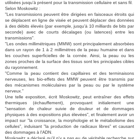
utilisées jusqu'à présent pour la transmission cellulaire et sans fil.
Selon Moskowitz :
"Les transmissions peuvent être dirigées en faisceaux étroits qui
se déplacent en ligne de visée et peuvent déplacer des données
à des débits élevés (par exemple, jusqu'à 10 milliards de bits par
seconde) avec de courts décalages (ou latences) entre les
transmissions".
"Les ondes millimétriques (MMW) sont principalement absorbées
dans un rayon de 1 à 2 millimètres de la peau humaine et dans
les couches superficielles de la cornée. Ainsi, la peau ou les
zones proches de la surface des tissus sont les principales cibles
du rayonnement.
"Comme la peau contient des capillaires et des terminaisons
nerveuses, les bio-effets des MMW peuvent être transmis par
des mécanismes moléculaires par la peau ou par le système
nerveux."
Une telle exposition, écrit Moskowitz, peut entraîner des effets
thermiques (échauffement), provoquant initialement une
"sensation de chaleur suivie de douleur et de dommages
physiques à des expositions plus élevées", et finalement avoir un
impact sur "la croissance, la morphologie et le métabolisme des
cellules", induisant "la production de radicaux libres" et causant
des dommages à l'ADN.
Moskowitz a déclaré qu'il n'y a pas eu de véritable recherche sur