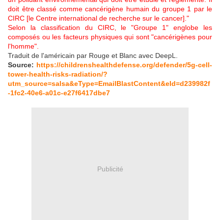
doit être classé comme cancérigène humain du groupe 1 par le
CIRC [le Centre international de recherche sur le cancer]."
Selon la classification du CIRC, le "Groupe 1" englobe les
composés ou les facteurs physiques qui sont "cancérigènes pour
l'homme".
Traduit de l'américain par Rouge et Blanc avec DeepL.
Source:
https://childrenshealthdefense.org/defender/5g-cell-
tower-health-risks-radiation/?
utm_source=salsa&eType=EmailBlastContent&eId=d239982f
-1fc2-40e6-a01c-e27f6417dbe7
Publicité