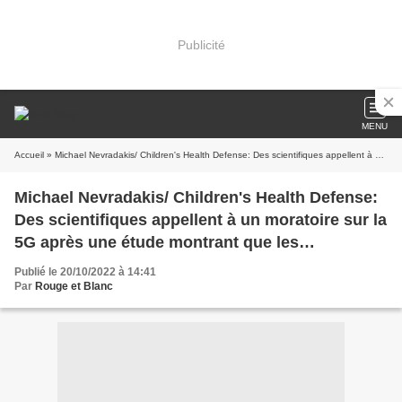
Publicité
MENU
Accueil
» Michael Nevradakis/ Children's Health Defense: Des scientifiques appellent à un moratoire sur la 5G après une étude montrant que les régulateurs ignorent les risques sanitaires liés aux rayonnements.
Michael Nevradakis/ Children's Health Defense:
Des scientifiques appellent à un moratoire sur la
5G après une étude montrant que les
régulateurs ignorent les risques sanitaires liés
Publié le 20/10/2022 à 14:41
aux rayonnements.
Par
Rouge et Blanc