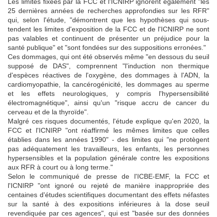
Les limites fixées par la FCC et l'ICNIRP ignorent également "les
25 dernières années de recherches approfondies sur les RFR"
qui, selon l'étude, "démontrent que les hypothèses qui sous-
tendent les limites d'exposition de la FCC et de l'ICNIRP ne sont
pas valables et continuent de présenter un préjudice pour la
santé publique" et "sont fondées sur des suppositions erronées."
Ces dommages, qui ont été observés même "en dessous du seuil
supposé de DAS", comprennent "l'induction non thermique
d'espèces réactives de l'oxygène, des dommages à l'ADN, la
cardiomyopathie, la cancérogénicité, les dommages au sperme
et les effets neurologiques, y compris l'hypersensibilité
électromagnétique", ainsi qu'un "risque accru de cancer du
cerveau et de la thyroïde".
Malgré ces risques documentés, l'étude explique qu'en 2020, la
FCC et l'ICNIRP "ont réaffirmé les mêmes limites que celles
établies dans les années 1990" - des limites qui "ne protègent
pas adéquatement les travailleurs, les enfants, les personnes
hypersensibles et la population générale contre les expositions
aux RFR à court ou à long terme."
Selon le communiqué de presse de l'ICBE-EMF, la FCC et
l'ICNIRP "ont ignoré ou rejeté de manière inappropriée des
centaines d'études scientifiques documentant des effets néfastes
sur la santé à des expositions inférieures à la dose seuil
revendiquée par ces agences", qui est "basée sur des données