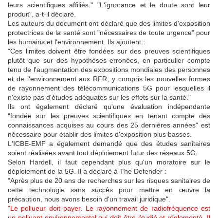
leurs scientifiques affiliés." "L'ignorance et le doute sont leur
produit", a-t-il déclaré.
Les auteurs du document ont déclaré que des limites d'exposition
protectrices de la santé sont "nécessaires de toute urgence" pour
les humains et l'environnement. Ils ajoutent :
"Ces limites doivent être fondées sur des preuves scientifiques
plutôt que sur des hypothèses erronées, en particulier compte
tenu de l'augmentation des expositions mondiales des personnes
et de l'environnement aux RFR, y compris les nouvelles formes
de rayonnement des télécommunications 5G pour lesquelles il
n'existe pas d'études adéquates sur les effets sur la santé."
Ils ont également déclaré qu'une évaluation indépendante
"fondée sur les preuves scientifiques en tenant compte des
connaissances acquises au cours des 25 dernières années" est
nécessaire pour établir des limites d'exposition plus basses.
L'ICBE-EMF a également demandé que des études sanitaires
soient réalisées avant tout déploiement futur des réseaux 5G.
Selon Hardell, il faut cependant plus qu'un moratoire sur le
déploiement de la 5G. Il a déclaré à The Defender :
"Après plus de 20 ans de recherches sur les risques sanitaires de
cette technologie sans succès pour mettre en œuvre la
précaution, nous avons besoin d'un travail juridique".
"Le pollueur doit payer. Le rayonnement de radiofréquence est
un polluant environnemental qui doit être étudié et réglementé. Il