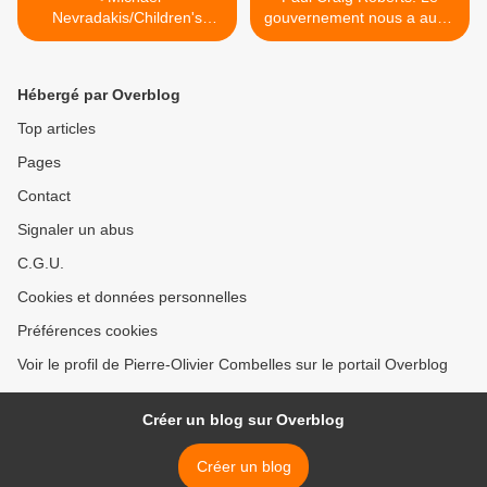
Nevradakis/Children's
gouvernement nous a aussi
Health Defense: Les
appris à mentir >
scientifiques tirent la
sonnette d'alarme alors que
Hébergé par Overblog
Gates et le WEF
promeuvent la technologie
Top articles
d'édition de gènes pour
Pages
tout, de la fausse viande
aux bébés sur mesure.
Contact
Signaler un abus
C.G.U.
Cookies et données personnelles
Préférences cookies
Voir le profil de Pierre-Olivier Combelles sur le portail Overblog
Créer un blog sur Overblog
Créer un blog