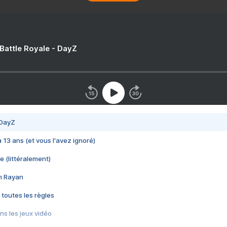
 Battle Royale - DayZ
 DayZ
 a 13 ans (et vous l'avez ignoré)
e (littéralement)
im Rayan
 toutes les règles
s les jeux vidéo