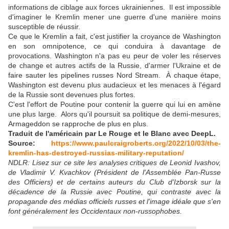
informations de ciblage aux forces ukrainiennes. Il est impossible
d'imaginer le Kremlin mener une guerre d'une manière moins
susceptible de réussir.
Ce que le Kremlin a fait, c'est justifier la croyance de Washington
en son omnipotence, ce qui conduira à davantage de
provocations. Washington n'a pas eu peur de voler les réserves
de change et autres actifs de la Russie, d'armer l'Ukraine et de
faire sauter les pipelines russes Nord Stream. À chaque étape,
Washington est devenu plus audacieux et les menaces à l'égard
de la Russie sont devenues plus fortes.
C'est l'effort de Poutine pour contenir la guerre qui lui en amène
une plus large. Alors qu'il poursuit sa politique de demi-mesures,
Armageddon se rapproche de plus en plus.
Traduit de l'américain par Le Rouge et le Blanc avec DeepL.
Source:
https://www.paulcraigroberts.org/2022/10/03/the-
kremlin-has-destroyed-russias-military-reputation/
NDLR: Lisez sur ce site les analyses critiques de Leonid Ivashov,
de Vladimir V. Kvachkov (Président de l'Assemblée Pan-Russe
des Officiers) et de certains auteurs du Club d'Izborsk sur la
décadence de la Russie avec Poutine, qui contraste avec la
propagande des médias officiels russes et l'image idéale que s'en
font généralement les Occidentaux non-russophobes.