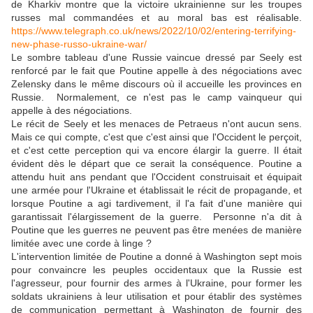
de Kharkiv montre que la victoire ukrainienne sur les troupes
russes mal commandées et au moral bas est réalisable.
https://www.telegraph.co.uk/news/2022/10/02/entering-terrifying-
new-phase-russo-ukraine-war/
Le sombre tableau d'une Russie vaincue dressé par Seely est
renforcé par le fait que Poutine appelle à des négociations avec
Zelensky dans le même discours où il accueille les provinces en
Russie. Normalement, ce n'est pas le camp vainqueur qui
appelle à des négociations.
Le récit de Seely et les menaces de Petraeus n'ont aucun sens.
Mais ce qui compte, c'est que c'est ainsi que l'Occident le perçoit,
et c'est cette perception qui va encore élargir la guerre. Il était
évident dès le départ que ce serait la conséquence. Poutine a
attendu huit ans pendant que l'Occident construisait et équipait
une armée pour l'Ukraine et établissait le récit de propagande, et
lorsque Poutine a agi tardivement, il l'a fait d'une manière qui
garantissait l'élargissement de la guerre. Personne n'a dit à
Poutine que les guerres ne peuvent pas être menées de manière
limitée avec une corde à linge ?
L'intervention limitée de Poutine a donné à Washington sept mois
pour convaincre les peuples occidentaux que la Russie est
l'agresseur, pour fournir des armes à l'Ukraine, pour former les
soldats ukrainiens à leur utilisation et pour établir des systèmes
de communication permettant à Washington de fournir des