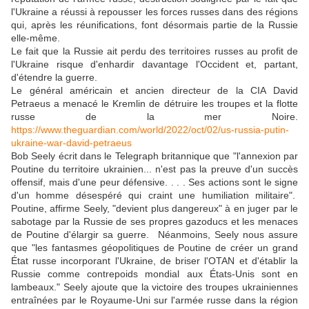
l'Ukraine a réussi à repousser les forces russes dans des régions
qui, après les réunifications, font désormais partie de la Russie
elle-même.
Le fait que la Russie ait perdu des territoires russes au profit de
l'Ukraine risque d'enhardir davantage l'Occident et, partant,
d'étendre la guerre.
Le général américain et ancien directeur de la CIA David
Petraeus a menacé le Kremlin de détruire les troupes et la flotte
russe de la mer Noire.
https://www.theguardian.com/world/2022/oct/02/us-russia-putin-
ukraine-war-david-petraeus
Bob Seely écrit dans le Telegraph britannique que "l'annexion par
Poutine du territoire ukrainien... n'est pas la preuve d'un succès
offensif, mais d'une peur défensive. . . . Ses actions sont le signe
d'un homme désespéré qui craint une humiliation militaire".
Poutine, affirme Seely, "devient plus dangereux" à en juger par le
sabotage par la Russie de ses propres gazoducs et les menaces
de Poutine d'élargir sa guerre. Néanmoins, Seely nous assure
que "les fantasmes géopolitiques de Poutine de créer un grand
État russe incorporant l'Ukraine, de briser l'OTAN et d'établir la
Russie comme contrepoids mondial aux États-Unis sont en
lambeaux." Seely ajoute que la victoire des troupes ukrainiennes
entraînées par le Royaume-Uni sur l'armée russe dans la région