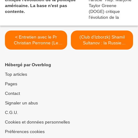
américaine. La base n'est pas
contente.
< Entretien avec le Pr
(Club d'Izborzk) Shamil
Christian Perronne (Le
Sultanov : la Russie
Courrier des Stratèges, 1er
manque d'une élite étatique
janvier 2023)
responsable (Club
d'Izborsk, 10 janvier 2022)
Hébergé par Overblog
>
Top articles
Pages
Contact
Signaler un abus
C.G.U.
Cookies et données personnelles
Préférences cookies