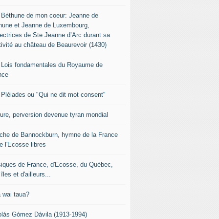
 Béthune de mon coeur: Jeanne de
hune et Jeanne de Luxembourg,
tectrices de Ste Jeanne d’Arc durant sa
tivité au château de Beaurevoir (1430)
 Lois fondamentales du Royaume de
nce
 Pléiades ou "Qui ne dit mot consent"
sure, perversion devenue tyran mondial
che de Bannockburn, hymne de la France
e l'Ecosse libres
iques de France, d'Ecosse, du Québec,
îles et d'ailleurs...
 wai taua?
olás Gómez Dávila (1913-1994)