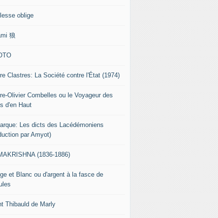
lesse oblige
ami 狼
OTO
re Clastres: La Société contre l'État (1974)
rre-Olivier Combelles ou le Voyageur des
s d'en Haut
tarque: Les dicts des Lacédémoniens
aduction par Amyot)
AKRISHNA (1836-1886)
ge et Blanc ou d'argent à la fasce de
ules
nt Thibauld de Marly