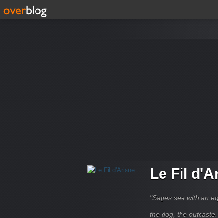
Le Fil d'A
"Sages see with an eq
the dog, the outcaste." B