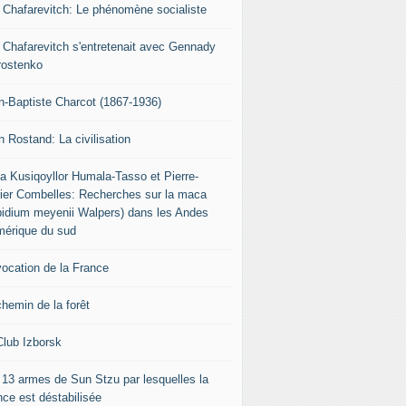
r Chafarevitch: Le phénomène socialiste
r Chafarevitch s'entretenait avec Gennady
rostenko
n-Baptiste Charcot (1867-1936)
n Rostand: La civilisation
ia Kusiqoyllor Humala-Tasso et Pierre-
vier Combelles: Recherches sur la maca
pidium meyenii Walpers) dans les Andes
mérique du sud
vocation de la France
chemin de la forêt
Club Izborsk
 13 armes de Sun Stzu par lesquelles la
nce est déstabilisée