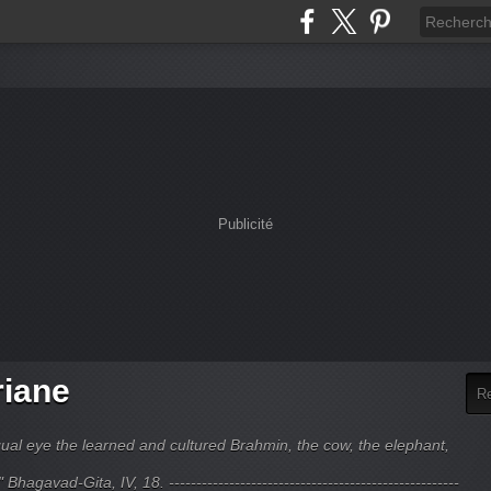
Publicité
riane
ual eye the learned and cultured Brahmin, the cow, the elephant,
hagavad-Gita, IV, 18. -----------------------------------------------------