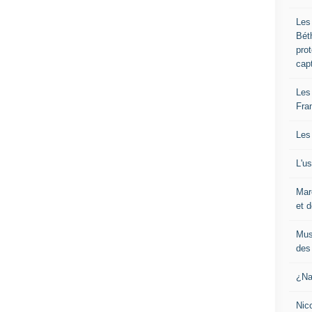
Les
Bét
pro
cap
Les
Fra
Les
L'u
Mar
et d
Mus
des 
¿Na
Nic