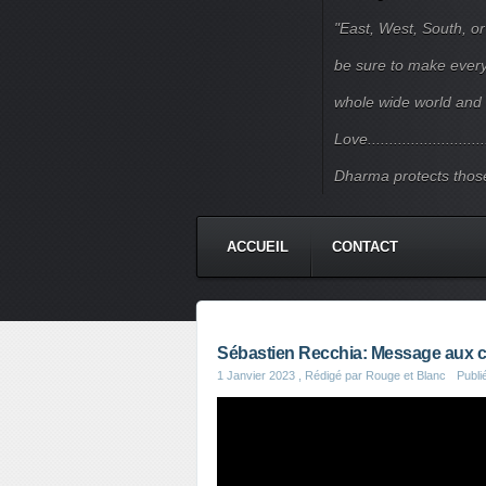
"East, West, South, or
be sure to make every j
whole wide world and 
Love.......................
Dharma protects those
ACCUEIL
CONTACT
Sébastien Recchia: Message aux c
1 Janvier 2023
, Rédigé par Rouge et Blanc
Publi