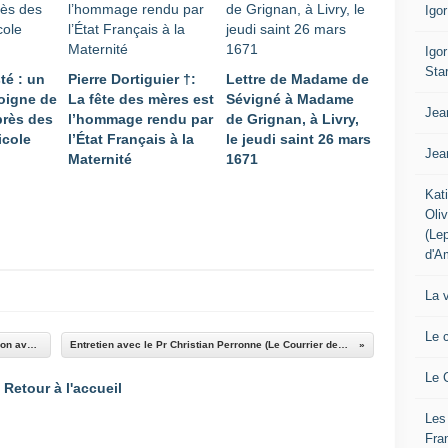
Igo
Igo
Sta
té : un
Pierre Dortiguier †:
Lettre de Madame de
oigne de
La fête des mères est
Sévigné à Madame
Jea
près des
l’hommage rendu par
de Grignan, à Livry,
icole
l’État Français à la
le jeudi saint 26 mars
Jea
Maternité
1671
Kat
Oli
(Le
d'A
La 
Le 
Dr. Ali Benziane: "L’homme est menacé dans son avenir anthropologique même"
Entretien avec le Pr Christian Perronne (Le Courrier des Stratèges, 1er janvier 2023)
Le 
Retour à l'accueil
Les
Fra