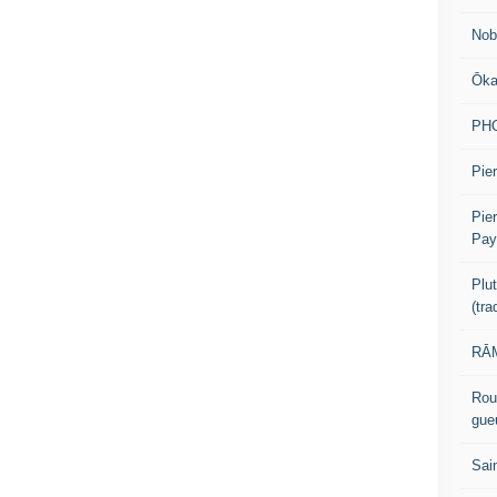
Nob
Ōk
PH
Pier
Pie
Pay
Plu
(tr
RĀM
Rou
gue
Sai