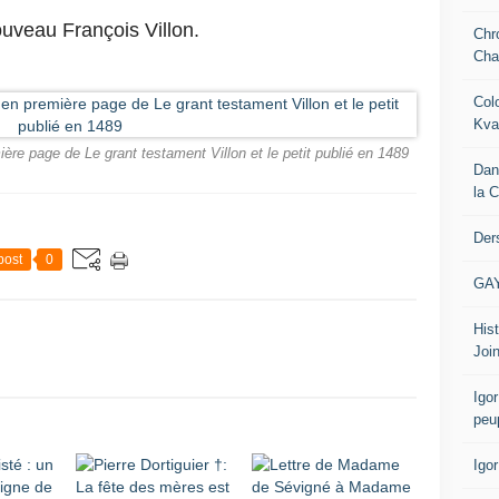
uveau François Villon.
Chr
Cha
Col
Kva
ère page de Le grant testament Villon et le petit publié en 1489
Dan
la 
Der
post
0
GA
Hist
Join
Igor
peu
Igo