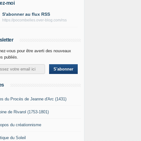
ez-moi
S'abonner au flux RSS
https://pocombelles.over-blog.com/rss
letter
ez-vous pour être averti des nouveaux
es publiés.
es
es du Procès de Jeanne d'Arc (1431)
oine de Rivarol (1753-1801)
ropos du créationnisme
tique du Soleil