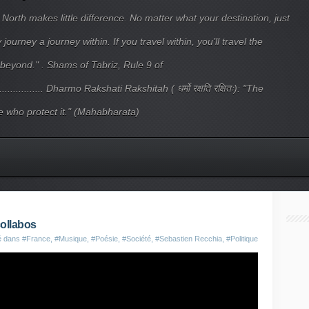
 North makes little difference. No matter what your destination, just
ourney a journey within. If you travel within, you’ll travel the
beyond." . Shams of Tabriz, Rule 9 of
.................... Dharmo Rakshati Rakshitah ( धर्मो रक्षति रक्षितः): "The
 who protect it." (Mahabharata)
ollabos
é dans
#France
,
#Musique
,
#Poésie
,
#Société
,
#Sebastien Recchia
,
#Politique