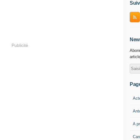
Suiv
News
Publicité
Abonn
articl
Pag
Act
Ant
A p
Can