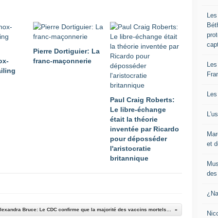
Les
Bét
pro
cap
Pierre Dortiguier: La
ox-
franc-maçonnerie
Les
iling
Fra
Les
Paul Craig Roberts:
Le libre-échange
L'u
était la théorie
inventée par Ricardo
Mar
pour déposséder
et d
l'aristocratie
britannique
Mus
des 
¿Na
Par Alexandra Bruce: Le CDC confirme que la majorité des vaccins mortels contre le Covid ont été sciemment envoyés dans des États rouges
Nic