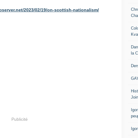
Chr
server.net/2023/02/19/on-scottish-nationalism/
Cha
Col
Kva
Dan
la 
Der
GA
Hist
Join
Igor
peu
Publicité
Igo