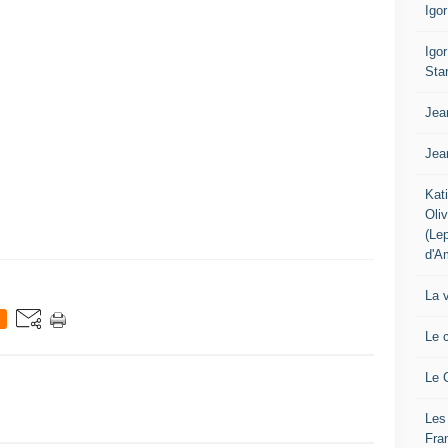
Igo
Igo
Sta
Jea
Jea
Kat
Oli
(Le
d'A
La 
Le 
Le 
Les
Fra