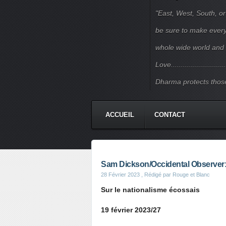
"East, West, South, or
be sure to make every j
whole wide world and 
Love.......................
Dharma protects those
ACCUEIL
CONTACT
Sam Dickson/Occidental Observer: 
28 Février 2023
, Rédigé par Rouge et Blanc
Sur le nationalisme écossais
19 février 2023/27