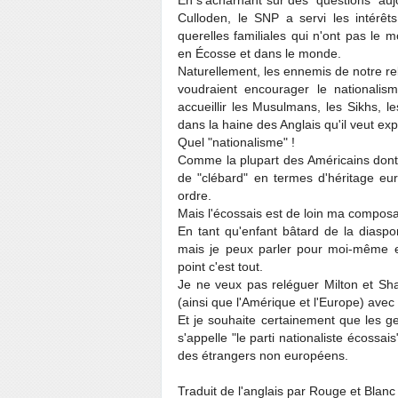
En s'acharnant sur des "questions" auj
Culloden, le SNP a servi les intérê
querelles familiales qui n'ont pas le
en Écosse et dans le monde.
Naturellement, les ennemis de notre reli
voudraient encourager le nationalism
accueillir les Musulmans, les Sikhs, 
dans la haine des Anglais qu'il veut exp
Quel "nationalisme" !
Comme la plupart des Américains dont la
de "clébard" en termes d'héritage eur
ordre.
Mais l'écossais est de loin ma composan
En tant qu'enfant bâtard de la diaspo
mais je peux parler pour moi-même e
point c'est tout.
Je ne veux pas reléguer Milton et Sha
(ainsi que l'Amérique et l'Europe) ave
Et je souhaite certainement que les g
s'appelle "le parti nationaliste écossa
des étrangers non européens.
Traduit de l'anglais par Rouge et Blanc