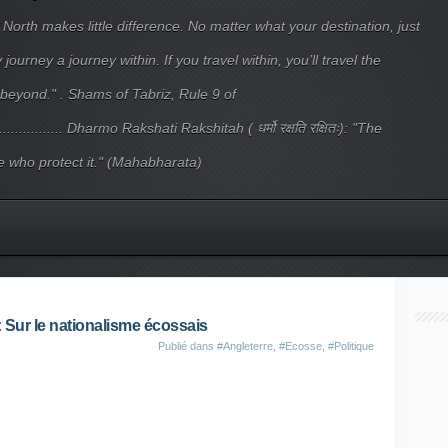
 North makes little difference. No matter what your destination, just
ourney a journey within. If you travel within, you’ll travel the
beyond." . Shams of Tabriz, Rule 9 of
.................... Dharmo Rakshati Rakshitah ( धर्मो रक्षति रक्षितः): "The
 who protect it." (Mahabharata)
Sur le nationalisme écossais
Publié dans
#Angleterre
,
#Ecosse
,
#Politique