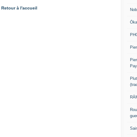
Retour à l'accueil
Nob
Ōk
PH
Pier
Pie
Pay
Plu
(tr
RĀM
Rou
gue
Sai