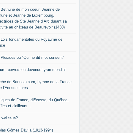
 Béthune de mon coeur: Jeanne de
hune et Jeanne de Luxembourg,
tectrices de Ste Jeanne d’Arc durant sa
tivité au château de Beaurevoir (1430)
 Lois fondamentales du Royaume de
nce
 Pléiades ou "Qui ne dit mot consent"
sure, perversion devenue tyran mondial
che de Bannockburn, hymne de la France
e l'Ecosse libres
iques de France, d'Ecosse, du Québec,
îles et d'ailleurs...
 wai taua?
olás Gómez Dávila (1913-1994)