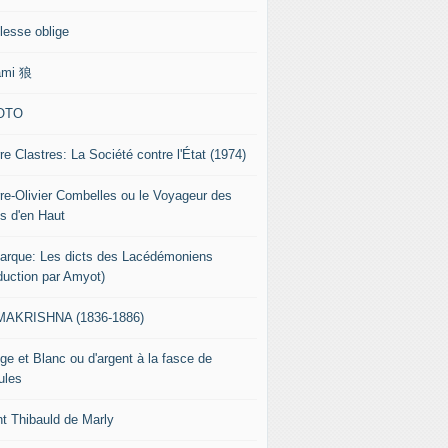
lesse oblige
ami 狼
OTO
re Clastres: La Société contre l'État (1974)
rre-Olivier Combelles ou le Voyageur des
s d'en Haut
tarque: Les dicts des Lacédémoniens
aduction par Amyot)
AKRISHNA (1836-1886)
ge et Blanc ou d'argent à la fasce de
ules
nt Thibauld de Marly