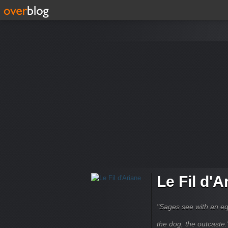
Le Fil d'A
"Sages see with an eq
the dog, the outcaste." B