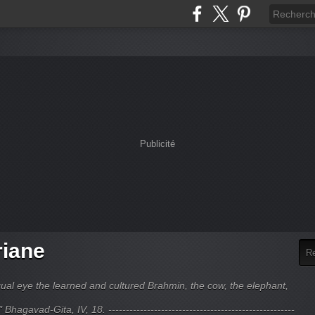
Publicité
riane
ual eye the learned and cultured Brahmin, the cow, the elephant,
hagavad-Gita, IV, 18. -----------------------------------------------------