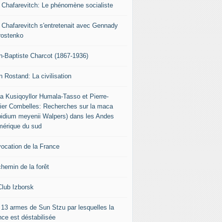
r Chafarevitch: Le phénomène socialiste
r Chafarevitch s'entretenait avec Gennady
rostenko
n-Baptiste Charcot (1867-1936)
n Rostand: La civilisation
ia Kusiqoyllor Humala-Tasso et Pierre-
vier Combelles: Recherches sur la maca
pidium meyenii Walpers) dans les Andes
mérique du sud
vocation de la France
chemin de la forêt
Club Izborsk
 13 armes de Sun Stzu par lesquelles la
nce est déstabilisée