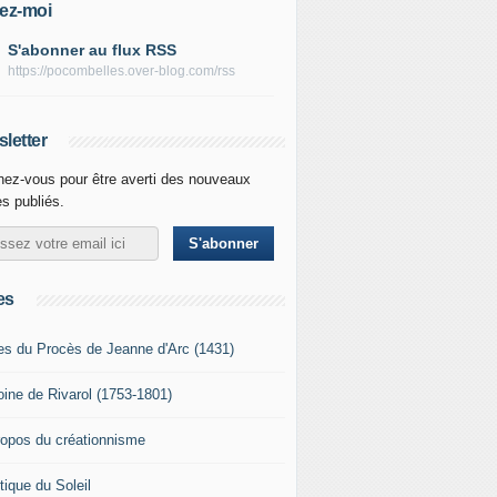
ez-moi
S'abonner au flux RSS
https://pocombelles.over-blog.com/rss
letter
ez-vous pour être averti des nouveaux
es publiés.
es
es du Procès de Jeanne d'Arc (1431)
oine de Rivarol (1753-1801)
ropos du créationnisme
tique du Soleil