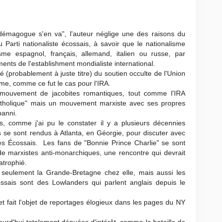
Un démagogue s'en va", l'auteur néglige une des raisons du
 Parti nationaliste écossais, à savoir que le nationalisme
sme espagnol, français, allemand, italien ou russe, par
ents de l'establishment mondialiste international.
 (probablement à juste titre) du soutien occulte de l'Union
me, comme ce fut le cas pour l'IRA.
 mouvement de jacobites romantiques, tout comme l'IRA
tholique" mais un mouvement marxiste avec ses propres
banni.
s, comme j'ai pu le constater il y a plusieurs décennies
s se sont rendus à Atlanta, en Géorgie, pour discuter avec
es Écossais. Les fans de "Bonnie Prince Charlie" se sont
e marxistes anti-monarchiques, une rencontre qui devrait
atrophié.
eulement la Grande-Bretagne chez elle, mais aussi les
ssais sont des Lowlanders qui parlent anglais depuis le
.
 et fait l'objet de reportages élogieux dans les pages du NY