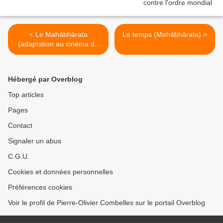
< Le Mahâbhârata
Le temps (Mahābhārata) >
(adaptation au cinéma de
Peter Brook): Conversation
entre Krishna et Bhishma
avant la partie de dés qui
Hébergé par Overblog
opposera les Pandava et
les Kaurava
Top articles
Pages
Contact
Signaler un abus
C.G.U.
Cookies et données personnelles
Préférences cookies
Voir le profil de Pierre-Olivier Combelles sur le portail Overblog