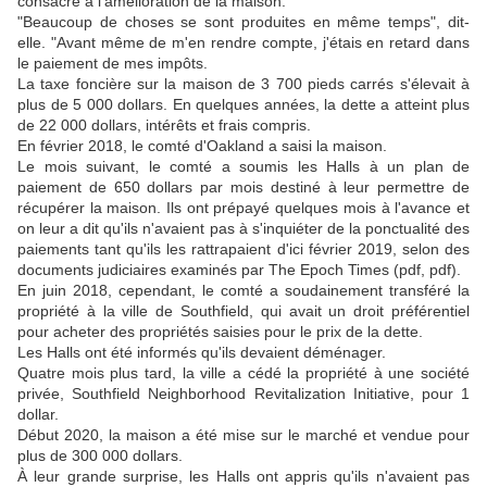
consacré à l'amélioration de la maison.
"Beaucoup de choses se sont produites en même temps", dit-
elle. "Avant même de m'en rendre compte, j'étais en retard dans
le paiement de mes impôts.
La taxe foncière sur la maison de 3 700 pieds carrés s'élevait à
plus de 5 000 dollars. En quelques années, la dette a atteint plus
de 22 000 dollars, intérêts et frais compris.
En février 2018, le comté d'Oakland a saisi la maison.
Le mois suivant, le comté a soumis les Halls à un plan de
paiement de 650 dollars par mois destiné à leur permettre de
récupérer la maison. Ils ont prépayé quelques mois à l'avance et
on leur a dit qu'ils n'avaient pas à s'inquiéter de la ponctualité des
paiements tant qu'ils les rattrapaient d'ici février 2019, selon des
documents judiciaires examinés par The Epoch Times (pdf, pdf).
En juin 2018, cependant, le comté a soudainement transféré la
propriété à la ville de Southfield, qui avait un droit préférentiel
pour acheter des propriétés saisies pour le prix de la dette.
Les Halls ont été informés qu'ils devaient déménager.
Quatre mois plus tard, la ville a cédé la propriété à une société
privée, Southfield Neighborhood Revitalization Initiative, pour 1
dollar.
Début 2020, la maison a été mise sur le marché et vendue pour
plus de 300 000 dollars.
À leur grande surprise, les Halls ont appris qu'ils n'avaient pas