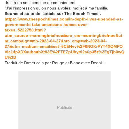
droit à un seul centime de ce paiement.
"J'ai l'impression qu'on nous a volés, moi et à ma famille.
Source et suite de l'article sur The Epoch Times :
https://www.theepochtimes.com/in-depth-lives-upended-as-
governments-take-americans-homes-over-
taxes_5222750.html?
utm_source=morningbriefnoe&src_src=morningbriefnoe&ut
m_campaign=mb-2023-04-27&src_cmp=mb-2023-04-
27&utm_medium=email&est=6CEHvv%2F0NOKrPYT4XOMPO
Vle14pXDXaubmtbXt93E%2FTEZpUhyr92c6p35z%2FgTjb0wQ
U%3D
Traduit de l'américain par Rouge et Blanc avec DeepL.
Publicité