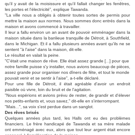
qu'il y avait de la moisissure et qu'il fallait changer les fenêtres,
les portes et l'électricité", explique Tawanda.
"La ville nous a obligés à obtenir toutes sortes de permis pour
mettre la maison aux normes. Nous sommes donc entrés dans la
maison et avons commencé à travailler.
Il leur a fallu environ un an avant de pouvoir emménager dans la
maison située dans la banlieue tranquille de Détroit, à Southfield,
dans le Michigan. Et il a fallu plusieurs années avant qu'ils ne se
sentent "à l'aise" dans la maison, dit-elle.
Le résultat en valait la peine.
"C'était une maison de rêve. Elle était assez grande [...] pour que
notre famille puisse s'y installer, nous avions beaucoup de pièces,
assez grande pour organiser nos dîners de fête, et tout le monde
pouvait venir et se sentir à l'aise", a-t-elle déclaré.
Pour une fille de Détroit, il était agréable d'avoir un endroit
paisible où vivre, loin du bruit et de l'agitation.
"Nous espérions et avions prévu de rester, de grandir et d'élever
nos petits-enfants et, vous savez," dit-elle en s'interrompant.
"Mais...", sa voix s'est perdue dans un sanglot.
Des rêves brisés
Quelques années plus tard, les Halls ont eu des problèmes
financiers. Le frère handicapé de Tawanda et sa mère malade
ont emménagé avec eux, alors que tout leur argent était encore