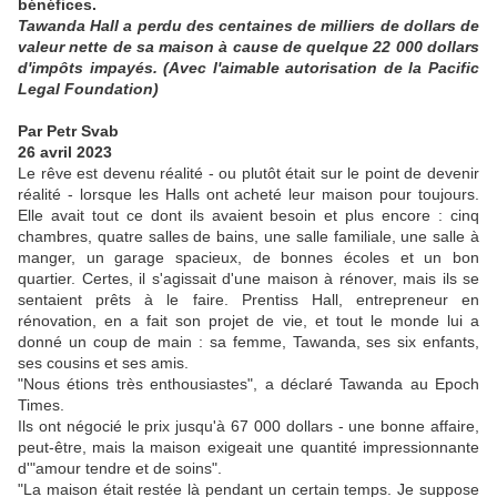
bénéfices.
Tawanda Hall a perdu des centaines de milliers de dollars de
valeur nette de sa maison à cause de quelque 22 000 dollars
d'impôts impayés. (Avec l'aimable autorisation de la Pacific
Legal Foundation)
Par Petr Svab
26 avril 2023
Le rêve est devenu réalité - ou plutôt était sur le point de devenir
réalité - lorsque les Halls ont acheté leur maison pour toujours.
Elle avait tout ce dont ils avaient besoin et plus encore : cinq
chambres, quatre salles de bains, une salle familiale, une salle à
manger, un garage spacieux, de bonnes écoles et un bon
quartier. Certes, il s'agissait d'une maison à rénover, mais ils se
sentaient prêts à le faire. Prentiss Hall, entrepreneur en
rénovation, en a fait son projet de vie, et tout le monde lui a
donné un coup de main : sa femme, Tawanda, ses six enfants,
ses cousins et ses amis.
"Nous étions très enthousiastes", a déclaré Tawanda au Epoch
Times.
Ils ont négocié le prix jusqu'à 67 000 dollars - une bonne affaire,
peut-être, mais la maison exigeait une quantité impressionnante
d'"amour tendre et de soins".
"La maison était restée là pendant un certain temps. Je suppose