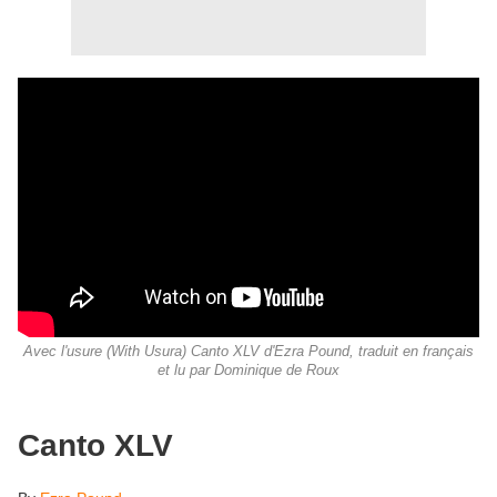
Avec l'usure (With Usura) Canto XLV d'Ezra Pound, traduit en français
et lu par Dominique de Roux
Canto XLV