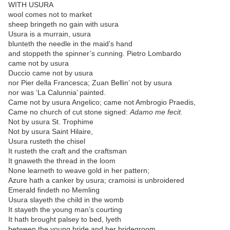
WITH USURA
wool comes not to market
sheep bringeth no gain with usura
Usura is a murrain, usura
blunteth the needle in the maid’s hand
and stoppeth the spinner’s cunning. Pietro Lombardo
came not by usura
Duccio came not by usura
nor Pier della Francesca; Zuan Bellin’ not by usura
nor was ‘La Calunnia’ painted.
Came not by usura Angelico; came not Ambrogio Praedis,
Came no church of cut stone signed:
Adamo me fecit.
Not by usura St. Trophime
Not by usura Saint Hilaire,
Usura rusteth the chisel
It rusteth the craft and the craftsman
It gnaweth the thread in the loom
None learneth to weave gold in her pattern;
Azure hath a canker by usura; cramoisi is unbroidered
Emerald findeth no Memling
Usura slayeth the child in the womb
It stayeth the young man’s courting
It hath brought palsey to bed, lyeth
between the young bride and her bridegroom