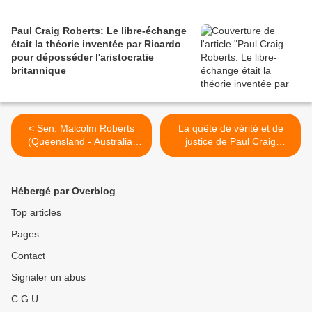
Paul Craig Roberts: Le libre-échange
était la théorie inventée par Ricardo
pour déposséder l'aristocratie
britannique
< Sen. Malcolm Roberts
La quête de vérité et de
(Queensland - Australia)
justice de Paul Craig
against CLIMATE HOAX
Roberts , par Llewellyn H.
Rockwell, Jr. 17 avril 2023 >
Hébergé par Overblog
Top articles
Pages
Contact
Signaler un abus
C.G.U.