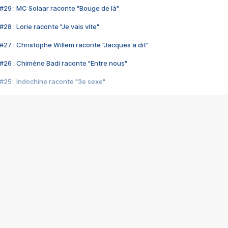
#29 : MC Solaar raconte "Bouge de là"
28 : Lorie raconte "Je vais vite"
#27 : Christophe Willem raconte "Jacques a dit"
#26 : Chimène Badi raconte "Entre nous"
#25 : Indochine raconte "3e sexe"
#24 : Zaho raconte "C'est chelou"
#23 : Patrick Bruel raconte "Au café des délices"
#22 : Kyo raconte "Le chemin"
#21 : Nolwenn Leroy raconte "Cassé"
#20 : Patrick Hernandez raconte "Born to be alive"
#19 : Lorie raconte "Près de moi"
#18 : Michael Jones raconte "A nos actes manqués" (avec Jean-Jacque