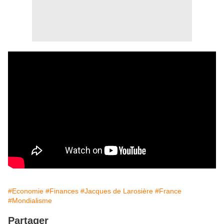
#Economie
#Finances
#Jacques de Larosière
#France
#Mondialisme
Partager