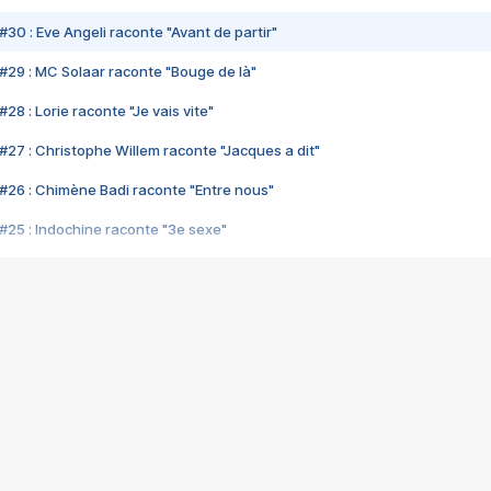
#30 : Eve Angeli raconte "Avant de partir"
#29 : MC Solaar raconte "Bouge de là"
28 : Lorie raconte "Je vais vite"
#27 : Christophe Willem raconte "Jacques a dit"
#26 : Chimène Badi raconte "Entre nous"
#25 : Indochine raconte "3e sexe"
#24 : Zaho raconte "C'est chelou"
#23 : Patrick Bruel raconte "Au café des délices"
#22 : Kyo raconte "Le chemin"
#21 : Nolwenn Leroy raconte "Cassé"
#20 : Patrick Hernandez raconte "Born to be alive"
#19 : Lorie raconte "Près de moi"