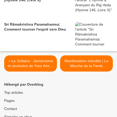
(Hymne 146, Livre X)
Sri Râmakrishna Paramahamsa:
Comment tourner l'esprit vers Dieu
< Le Solitaire : Jansénisme
Manifestation interdite | La
et révolution de Yves Amiot.
Marche de la Fierté
Une critique par Eric Elliès.
Française, le 13 mai 2023 à
Paris >
Hébergé par Overblog
Top articles
Pages
Contact
Signaler un abus