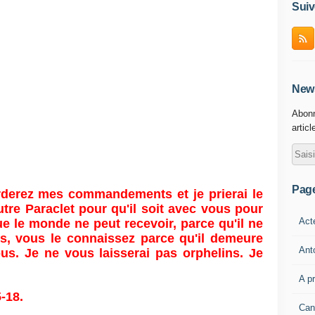
Suiv
News
Abonn
articl
Pag
rderez mes commandements et je prierai le
tre Paraclet pour qu'il soit avec vous pour
Act
que le monde ne peut recevoir, parce qu'il ne
ous, vous le connaissez parce qu'il demeure
Ant
ous. Je ne vous laisserai pas orphelins. Je
A p
-18.
Can