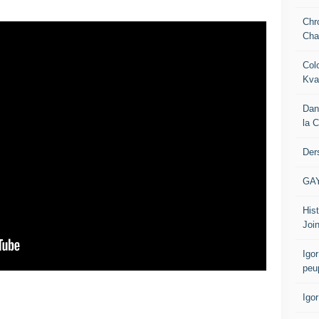
Chr
Cha
Col
Kva
Dan
la 
Der
GA
Hist
Join
Igor
peu
Igo