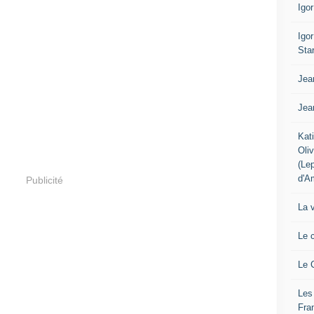
Igo
Igo
Sta
Jea
Jea
Kat
Oli
(Le
d'A
Publicité
La 
Le 
Le 
Les
Fra