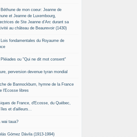
 Béthune de mon coeur: Jeanne de
hune et Jeanne de Luxembourg,
tectrices de Ste Jeanne d’Arc durant sa
tivité au château de Beaurevoir (1430)
 Lois fondamentales du Royaume de
nce
 Pléiades ou "Qui ne dit mot consent"
sure, perversion devenue tyran mondial
che de Bannockburn, hymne de la France
e l'Ecosse libres
iques de France, d'Ecosse, du Québec,
îles et d'ailleurs...
 wai taua?
olás Gómez Dávila (1913-1994)