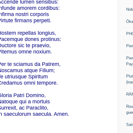
Accende lumen sensibus:
Infunde amorem cordibus:
Nob
nfirma nostri corporis
irtute firmans perpeti.
Ōk
Hostem repellas longius,
PH
Pacemque dones protinus:
uctore sic te praevio,
Pier
Vitemus omne noxium.
Pie
Per te sciamus da Patrem,
Pay
Noscamus atque Filium;
Te utriusque Spiritum
Plu
(tr
Credamus omni tempore.
RĀM
Gloria Patri Domino,
Natoque qui a mortuis
Rou
urrexit, ac Paraclito,
gue
In saeculorum saecula. Amen.
Sai