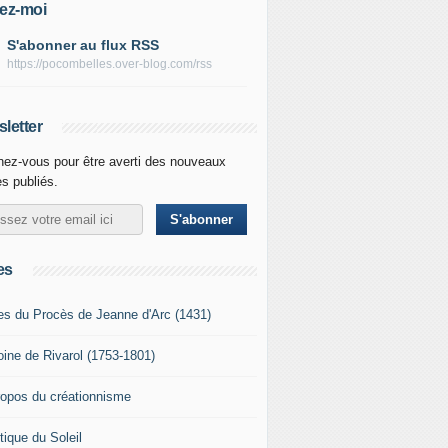
ez-moi
S'abonner au flux RSS
https://pocombelles.over-blog.com/rss
letter
ez-vous pour être averti des nouveaux
es publiés.
es
es du Procès de Jeanne d'Arc (1431)
oine de Rivarol (1753-1801)
ropos du créationnisme
tique du Soleil