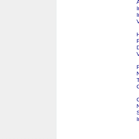
I
V
D
S