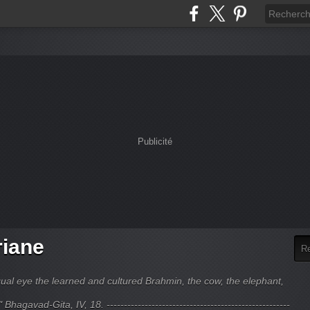
Publicité
riane
ual eye the learned and cultured Brahmin, the cow, the elephant,
hagavad-Gita, IV, 18. -----------------------------------------------------