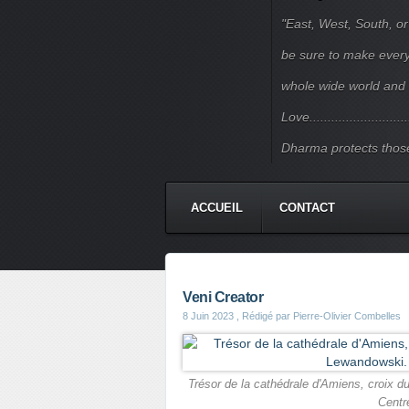
"East, West, South, or
be sure to make every j
whole wide world and 
Love.......................
Dharma protects those
ACCUEIL
CONTACT
Veni Creator
8 Juin 2023
, Rédigé par Pierre-Olivier Combelles
Trésor de la cathédrale d'Amiens, croix d
Centr