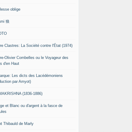
lesse oblige
ami 狼
OTO
re Clastres: La Société contre l'État (1974)
rre-Olivier Combelles ou le Voyageur des
s d'en Haut
tarque: Les dicts des Lacédémoniens
aduction par Amyot)
AKRISHNA (1836-1886)
ge et Blanc ou d'argent à la fasce de
ules
nt Thibauld de Marly