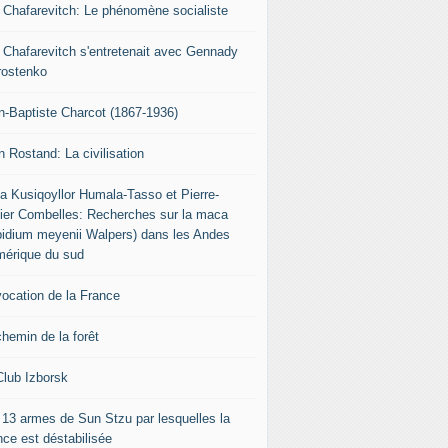
r Chafarevitch: Le phénomène socialiste
r Chafarevitch s'entretenait avec Gennady
rostenko
n-Baptiste Charcot (1867-1936)
n Rostand: La civilisation
ia Kusiqoyllor Humala-Tasso et Pierre-
vier Combelles: Recherches sur la maca
pidium meyenii Walpers) dans les Andes
mérique du sud
vocation de la France
chemin de la forêt
Club Izborsk
 13 armes de Sun Stzu par lesquelles la
nce est déstabilisée