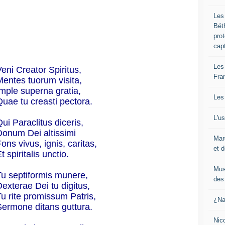
Les
Bét
pro
cap
Les
eni Creator Spiritus,
Fra
Mentes tuorum visita,
Imple superna gratia,
Les
uae tu creasti pectora.
L'u
ui Paraclitus diceris,
Donum Dei altissimi
Mar
ons vivus, ignis, caritas,
et d
t spiritalis unctio.
Mus
Tu septiformis munere,
des 
exterae Dei tu digitus,
u rite promissum Patris,
¿Na
Sermone ditans guttura.
Nic