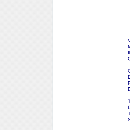
V
Q
Q
F
E
D
T