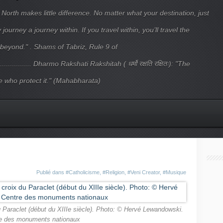
 North makes little difference. No matter what your destination, just
ourney a journey within. If you travel within, you’ll travel the
beyond." . Shams of Tabriz, Rule 9 of
.................... Dharmo Rakshati Rakshitah ( धर्मो रक्षति रक्षितः): "The
 who protect it." (Mahabharata)
Publié dans
#Catholicisme
,
#Religion
,
#Veni Creator
,
#Musique
u Paraclet (début du XIIIe siècle). Photo: © Hervé Lewandowski.
e des monuments nationaux