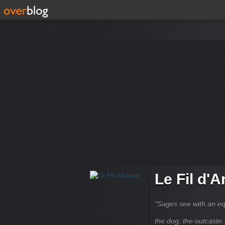
Le Fil d'A
"Sages see with an eq
the dog, the outcaste." B